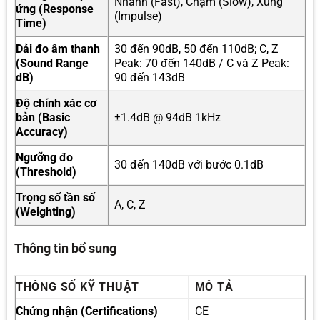
Nhanh (Fast), Chậm (Slow), Xung
ứng (Response
(Impulse)
Time)
Dải đo âm thanh
30 đến 90dB, 50 đến 110dB; C, Z
(Sound Range
Peak: 70 đến 140dB / C và Z Peak:
dB)
90 đến 143dB
Độ chính xác cơ
bản (Basic
±1.4dB @ 94dB 1kHz
Accuracy)
Ngưỡng đo
30 đến 140dB với bước 0.1dB
(Threshold)
Trọng số tần số
A, C, Z
(Weighting)
Thông tin bổ sung
THÔNG SỐ KỸ THUẬT
MÔ TẢ
Chứng nhận (Certifications)
CE