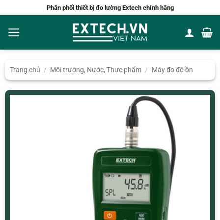
Bỏ
Phân phối thiết bị đo lường Extech chính hãng
qua
nội
dung
Trang chủ
/
Môi trường, Nước, Thực phẩm
/
Máy đo độ ồn