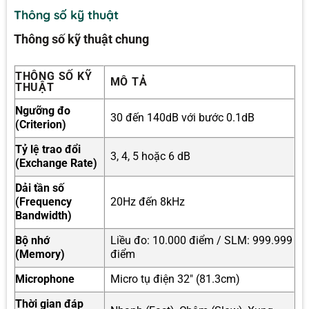
Thông số kỹ thuật
Thông số kỹ thuật chung
THÔNG SỐ KỸ
MÔ TẢ
THUẬT
Ngưỡng đo
30 đến 140dB với bước 0.1dB
(Criterion)
Tỷ lệ trao đổi
3, 4, 5 hoặc 6 dB
(Exchange Rate)
Dải tần số
(Frequency
20Hz đến 8kHz
Bandwidth)
Bộ nhớ
Liều đo: 10.000 điểm / SLM: 999.999
(Memory)
điểm
Microphone
Micro tụ điện 32″ (81.3cm)
Thời gian đáp