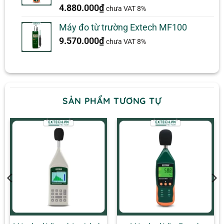
5.00
1
trên 5
4.880.000
₫
chưa VAT 8%
dựa trên
đánh giá
Máy đo từ trường Extech MF100
9.570.000
₫
chưa VAT 8%
SẢN PHẨM TƯƠNG TỰ