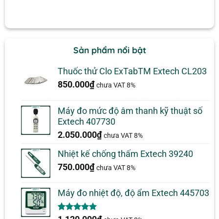
Sản phẩm nổi bật
Thuốc thử Clo ExTabTM Extech CL203
850.000
₫
chưa VAT 8%
Máy đo mức độ âm thanh kỹ thuật số
Extech 407730
2.050.000
₫
chưa VAT 8%
Nhiệt kế chống thấm Extech 39240
750.000
₫
chưa VAT 8%
Máy đo nhiệt độ, độ ẩm Extech 445703
5.00
1
trên 5