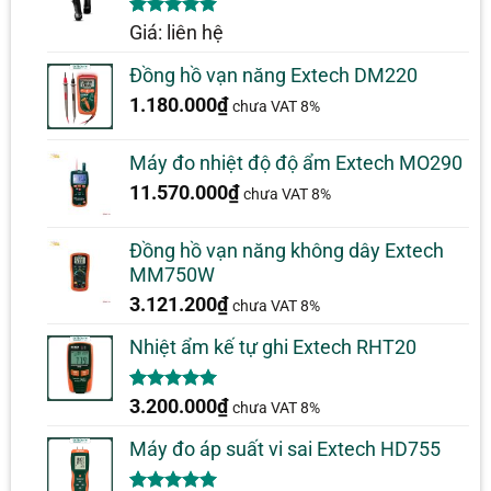
5.00
1
trên 5
Giá: liên hệ
dựa trên
đánh giá
Đồng hồ vạn năng Extech DM220
1.180.000
₫
chưa VAT 8%
Máy đo nhiệt độ độ ẩm Extech MO290
11.570.000
₫
chưa VAT 8%
Đồng hồ vạn năng không dây Extech
MM750W
3.121.200
₫
chưa VAT 8%
Nhiệt ẩm kế tự ghi Extech RHT20
5.00
2
trên 5
3.200.000
₫
chưa VAT 8%
dựa trên
đánh giá
Máy đo áp suất vi sai Extech HD755