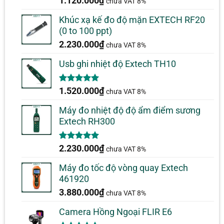
1.120.000
₫
chưa VAT 8%
dựa trên
đánh giá
Khúc xạ kế đo độ mặn EXTECH RF20
(0 to 100 ppt)
2.230.000
₫
chưa VAT 8%
Usb ghi nhiệt độ Extech TH10
5.00
1
trên 5
1.520.000
₫
chưa VAT 8%
dựa trên
đánh giá
Máy đo nhiệt độ độ ẩm điểm sương
Extech RH300
5.00
1
trên 5
2.230.000
₫
chưa VAT 8%
dựa trên
đánh giá
Máy đo tốc độ vòng quay Extech
461920
3.880.000
₫
chưa VAT 8%
Camera Hồng Ngoại FLIR E6