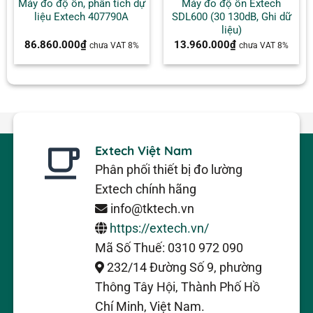
Máy đo độ ồn, phân tích dự
Máy đo độ ồn Extech
liệu Extech 407790A
SDL600 (30 130dB, Ghi dữ
liệu)
86.860.000
₫
13.960.000
₫
chưa VAT 8%
chưa VAT 8%
Extech Việt Nam
Phân phối thiết bị đo lường
Extech chính hãng
info@tktech.vn
https://extech.vn/
Mã Số Thuế: 0310 972 090
232/14 Đường Số 9, phường
Thông Tây Hội, Thành Phố Hồ
Chí Minh, Việt Nam.