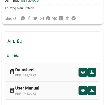
Danh mục:
Máy đo độ ồn
Thương hiệu:
Extech
Chia sẻ:
TÀI LIỆU
Tài liệu:
Datasheet
📄
PDF • 192,07 KB
User Manual
📄
PDF • 741,90 KB