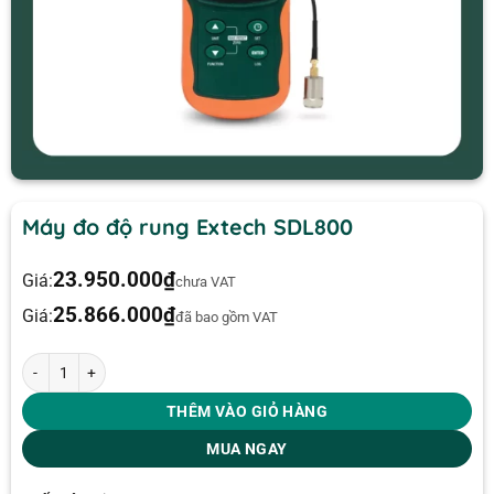
Máy đo độ rung Extech SDL800
23.950.000
₫
Giá:
chưa VAT
25.866.000
₫
Giá:
đã bao gồm VAT
Máy đo độ rung Extech SDL800 số lượng
THÊM VÀO GIỎ HÀNG
MUA NGAY