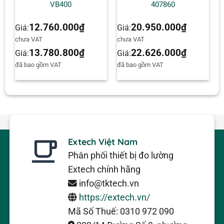
VB400
407860
12.760.000
₫
20.950.000
₫
Giá:
Giá:
AT
chưa VAT
chưa VAT
13.780.800
₫
22.626.000
₫
Giá:
Giá:
đã bao gồm VAT
đã bao gồm VAT
Extech Việt Nam
Phân phối thiết bị đo lường
Extech chính hãng
info@tktech.vn
https://extech.vn/
Mã Số Thuế: 0310 972 090