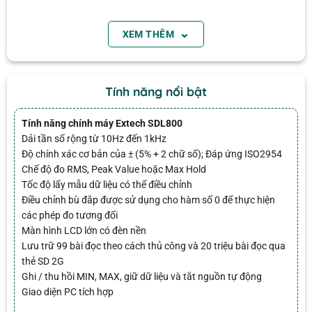
• Giữ dữ liệu cộng với Tự động tắt nguồn với chức
năng vô hiệu hóa
⌄
XEM THÊM
Email
•
Bao gồm
cảm biến từ xa, giá đỡ từ tính, 6 pin AA,
thẻ SD và hộp đựng cứng
Tính năng nổi bật
Thông số kỹ thuật
Tính năng chính máy Extech SDL800
MỤC
THÔNG SỐ
Dải tần số rộng từ 10Hz đến 1kHz
Gia tốc (Acceleration)
656 ft/s², 200 m/s², 20.39 g
Độ chính xác cơ bản của ± (5% + 2 chữ số); Đáp ứng ISO2954
Chế độ đo RMS, Peak Value hoặc Max Hold
Độ chính xác gia tốc
±(5% giá trị đo + 2 digits)
Tốc độ lấy mẫu dữ liệu có thể điều chỉnh
Độ phân giải gia tốc
1 ft/s², 0.1 m/s², 0.01 g
Điều chỉnh bù đắp được sử dụng cho hàm số 0 để thực hiện
1 đánh giá cho
Máy đo độ rung Extech SDL800
các phép đo tương đối
Độ dịch chuyển
0.078 in, 2 mm (đỉnh-đỉnh)
Màn hình LCD lớn có đèn nền
(Displacement)
Lưu trữ 99 bài đọc theo cách thủ công và 20 triệu bài đọc qua
Được xếp
thẻ SD 2G
Độ chính xác dịch
pv huy
–
01/11/2018
±(5% giá trị đo + 2 digits)
hạng
5
5
chuyển
Ghi / thu hồi MIN, MAX, giữ dữ liệu và tắt nguồn tự động
sao
Cảm biến rung từ xa với bộ điều
Giao diện PC tích hợp
Độ phân giải dịch
hợp từ trên cáp 47,2 “(1,2m)
0.001 in, 0.001 mm