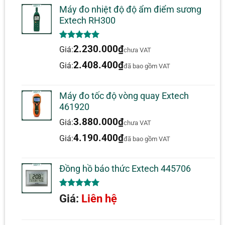
Máy đo nhiệt độ độ ẩm điểm sương
Extech RH300
5.00
1
trên 5
2.230.000
₫
Giá:
chưa VAT
dựa trên
đánh giá
2.408.400
₫
Giá:
đã bao gồm VAT
Máy đo tốc độ vòng quay Extech
461920
3.880.000
₫
Giá:
chưa VAT
4.190.400
₫
Giá:
đã bao gồm VAT
Đồng hồ báo thức Extech 445706
5.00
1
trên 5
Giá:
Liên hệ
dựa trên
đánh giá