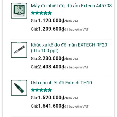
Giao diện PC tích hợp
Máy đo nhiệt độ, độ ẩm Extech 445703
5.00
1
trên 5
1.120.000
₫
Giá:
chưa VAT
dựa trên
đánh giá
1.209.600
₫
Giá:
đã bao gồm VAT
Khúc xạ kế đo độ mặn EXTECH RF20
(0 to 100 ppt)
2.230.000
₫
Giá:
chưa VAT
2.408.400
₫
Giá:
đã bao gồm VAT
Usb ghi nhiệt độ Extech TH10
5.00
1
trên 5
1.520.000
₫
Giá:
chưa VAT
dựa trên
đánh giá
1.641.600
₫
Giá:
đã bao gồm VAT