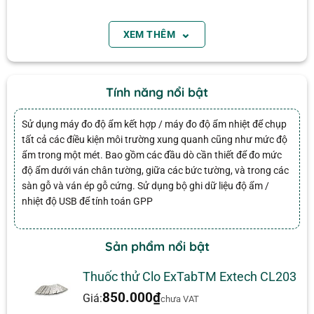
báo động độ ẩm cao / độ ẩm thấp. Thiết bị đo độ
⌄
XEM THÊM
ẩm dòng
Extech MO290
có thiết kế mạch IR được
cấp bằng sáng chế để đo nhiệt độ bề mặt không
Email
tiếp xúc với tỷ lệ khoảng cách 8: 1 đến điểm với 0,95
Tính năng nổi bật
độ phát xạ cố định.
Sử dụng máy đo độ ẩm kết hợp / máy đo độ ẩm nhiệt để chụp
Tính năng, đặc điểm
tất cả các điều kiện môi trường xung quanh cũng như mức độ
Các biện pháp môi trường xung quanh và nhiệt
ẩm trong một mét. Bao gồm các đầu dò cần thiết để đo mức
độ ẩm dưới ván chân tường, giữa các bức tường, và trong các
độ và độ ẩm
sàn gỗ và ván ép gỗ cứng. Sử dụng bộ ghi dữ liệu độ ẩm /
Độ ẩm không pin: 0 đến 99,9 (Tương đối)
nhiệt độ USB để tính toán GPP
Độ sâu không có pin: tối đa 0,75 “(19mm)
Đánh giá
Độ ẩm kiểu pin (bao gồm đầu dò): 0 đến 99,9%
Sản phẩm nổi bật
Chưa có đánh giá nào.
Độ phân giải tối đa: 0,1, 0,1 ° F / ° C
Độ ẩm: 0 đến 100% RH
Thuốc thử Clo ExTabTM Extech CL203
Nhiệt độ (không khí): -20 đến 170 ° F (-29 đến 77
850.000
₫
Giá:
chưa VAT
° C)