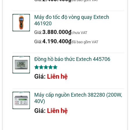
Máy đo tốc độ vòng quay Extech
461920
3.880.000
₫
Giá:
chưa VAT
4.190.400
₫
Giá:
đã bao gồm VAT
Đồng hồ báo thức Extech 445706
5.00
1
trên 5
Giá:
Liên hệ
dựa trên
đánh giá
Máy cấp nguồn Extech 382280 (200W,
40V)
Giá:
Liên hệ