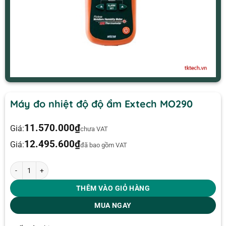
Máy đo nhiệt độ độ ẩm Extech MO290
11.570.000
₫
Giá:
chưa VAT
12.495.600
₫
Giá:
đã bao gồm VAT
Máy đo nhiệt độ độ ẩm Extech MO290 số lượng
THÊM VÀO GIỎ HÀNG
MUA NGAY