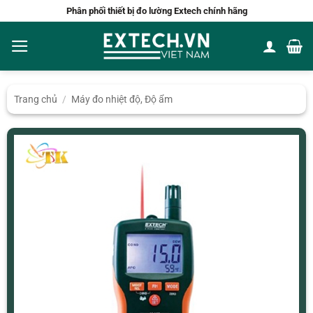
Bỏ
Phân phối thiết bị đo lường Extech chính hãng
qua
nội
dung
Trang chủ
/
Máy đo nhiệt độ, Độ ẩm