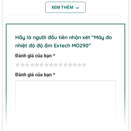
⌄
XEM THÊM
Hãy là người đầu tiên nhận xét “Máy đo
nhiệt độ độ ẩm Extech MO290”
Đánh giá của bạn
*
Đánh giá của bạn
*
Các tính năng khác của máy đo độ ẩm không dây
Extech MO290
Series bao gồm màn hình kép lớn,
dễ đọc với chức năng đèn nền tự động, độ sâu đo
Tên
không chân tới 0,75 “(19mm) bên dưới bề mặt, và