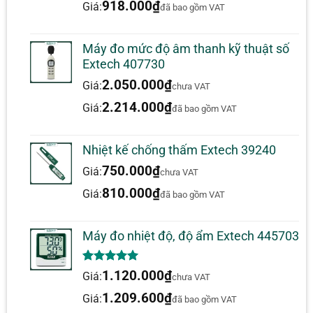
918.000
₫
Giá:
đã bao gồm VAT
Nhiệt độ (IR): -4 đến 392 ° F (-20 đến 200 ° C)
Áp suất hơi: 0 đến 20.0kPA
Máy đo mức độ âm thanh kỹ thuật số
Điểm sương: -22 đến 199 ° F (-30 đến 100 ° C)
Extech 407730
Tỷ lệ pha trộn: 0 đến 999GPP (0 đến 160g / kg)
2.050.000
₫
Giá:
chưa VAT
Trường xem: 8: 1 Khoảng cách đến tỷ lệ mục tiêu
2.214.000
₫
Giá:
đã bao gồm VAT
Độ phát xạ: 0,95 cố định
Kích thước: 6,5×2,8×1,5 “(165x70x38)
Nhiệt kế chống thấm Extech 39240
Trọng lượng: 7,4oz (210g)
750.000
₫
Giá:
chưa VAT
Đóng gói:
810.000
₫
Giá:
đã bao gồm VAT
Đầu dò độ ẩm bằng cáp
Máy đo nhiệt độ, độ ẩm Extech 445703
Pin 9V
Trường hợp
5.00
1
trên 5
1.120.000
₫
Giá:
chưa VAT
dựa trên
đánh giá
1.209.600
₫
Giá:
đã bao gồm VAT