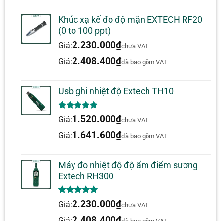
Khúc xạ kế đo độ mặn EXTECH RF20
(0 to 100 ppt)
2.230.000
₫
Giá:
chưa VAT
2.408.400
₫
Giá:
đã bao gồm VAT
Usb ghi nhiệt độ Extech TH10
5.00
1
trên 5
1.520.000
₫
Giá:
chưa VAT
dựa trên
đánh giá
1.641.600
₫
Giá:
đã bao gồm VAT
Máy đo nhiệt độ độ ẩm điểm sương
Extech RH300
5.00
1
trên 5
2.230.000
₫
Giá:
chưa VAT
dựa trên
đánh giá
2.408.400
₫
Giá:
đã bao gồm VAT