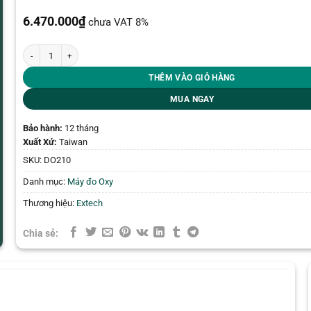
6.470.000
₫
chưa VAT 8%
Máy đo oxy hòa tan Extech DO210 số lượng
THÊM VÀO GIỎ HÀNG
MUA NGAY
Bảo hành:
12 tháng
Xuất Xứ:
Taiwan
SKU:
DO210
Danh mục:
Máy đo Oxy
Thương hiệu:
Extech
Chia sẻ: