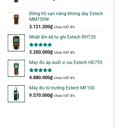
Đồng hồ vạn năng không dây Extech
MM750W
3.121.200
₫
chưa VAT 8%
Nhiệt ẩm kế tự ghi Extech RHT20
5.00
2
trên 5
3.200.000
₫
chưa VAT 8%
dựa trên
đánh giá
Máy đo áp suất vi sai Extech HD755
5.00
1
trên 5
4.880.000
₫
chưa VAT 8%
dựa trên
đánh giá
Máy đo từ trường Extech MF100
9.570.000
₫
chưa VAT 8%