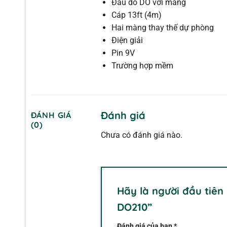
Đầu dò DO với màng
Cáp 13ft (4m)
Hai màng thay thế dự phòng
Điện giải
Pin 9V
Trường hợp mềm
Đánh giá
ĐÁNH GIÁ
(0)
Chưa có đánh giá nào.
Hãy là người đầu tiên
DO210”
Đánh giá của bạn
*