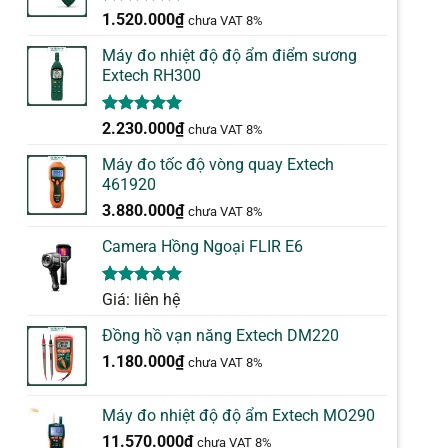
5.00
1
trên 5
1.520.000
₫
chưa VAT 8%
dựa trên
đánh giá
Máy đo nhiệt độ độ ẩm điểm sương
Extech RH300
5.00
1
trên 5
2.230.000
₫
chưa VAT 8%
dựa trên
đánh giá
Máy đo tốc độ vòng quay Extech
461920
3.880.000
₫
chưa VAT 8%
Camera Hồng Ngoại FLIR E6
5.00
1
trên 5
Giá: liên hệ
dựa trên
đánh giá
Đồng hồ vạn năng Extech DM220
1.180.000
₫
chưa VAT 8%
Máy đo nhiệt độ độ ẩm Extech MO290
11.570.000
₫
chưa VAT 8%