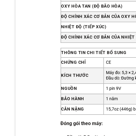
OXY HÒA TAN (ĐỘ BÃO HÒA)
ĐỘ CHÍNH XÁC CƠ BẢN CỦA OXY H
NHIỆT ĐỘ (TIẾP XÚC)
ĐỘ CHÍNH XÁC CƠ BẢN CỦA NHIỆT 
THÔNG TIN CHI TIẾT BỔ SUNG
CHỨNG CHỈ
CE
Máy đo: 5,3 × 2,
KÍCH THƯỚC
Đầu dò: Đường k
NGUỒN
1 pin 9V
BẢO HÀNH
1 năm
CÂN NẶNG
15,7oz (446g) 
Đóng gói theo máy: