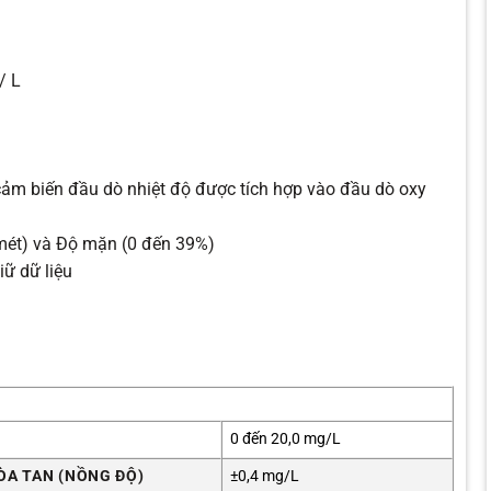
/ L
cảm biến đầu dò nhiệt độ được tích hợp vào đầu dò oxy
mét) và Độ mặn (0 đến 39%)
iữ dữ liệu
0 đến 20,0 mg/L
ÒA TAN (NỒNG ĐỘ)
±0,4 mg/L