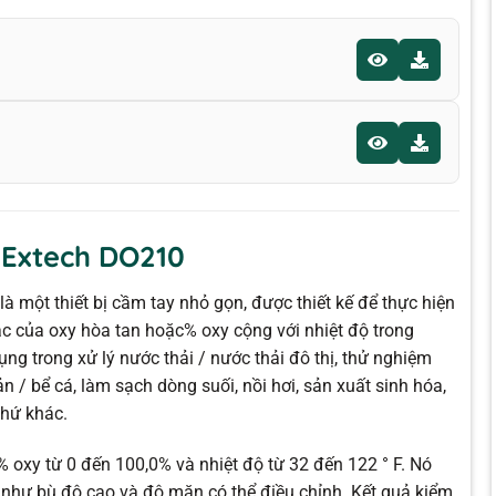
 Extech DO210
 một thiết bị cầm tay nhỏ gọn, được thiết kế để thực hiện
c của oxy hòa tan hoặc% oxy cộng với nhiệt độ trong
ng trong xử lý nước thải / nước thải đô thị, thử nghiệm
n / bể cá, làm sạch dòng suối, nồi hơi, sản xuất sinh hóa,
thứ khác.
 oxy từ 0 đến 100,0% và nhiệt độ từ 32 đến 122 ° F. Nó
như bù độ cao và độ mặn có thể điều chỉnh. Kết quả kiểm