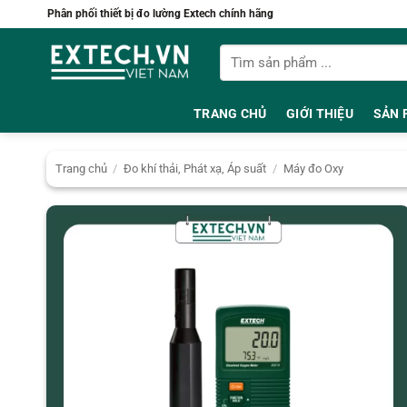
Bỏ
Phân phối thiết bị đo lường Extech chính hãng
qua
Tìm
nội
kiếm:
dung
TRANG CHỦ
GIỚI THIỆU
SẢN 
Trang chủ
/
Đo khí thải, Phát xạ, Áp suất
/
Máy đo Oxy