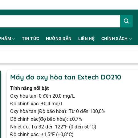
PHẨM
TIN TỨC
HƯỚNG DẪN
LIÊN HỆ
CHÍNH SÁCH
Máy đo oxy hòa tan Extech DO210
Tính năng nổi bật
Oxy hòa tan: 0 đến 20,0 mg/L
Độ chính xác: ±0,4 mg/L
Oxy hòa tan (Độ bão hòa): Từ 0 đến 100,0%
Độ chính xác(độ bão hòa): ±0,7%
Nhiệt độ: Từ 32 đến 122°F (0 đến 50°C)
Độ chính xác: ±1,5°F (±0,8°C)