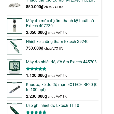
Thuốc thử Clo ExTabTM Extech CL203
850.000
₫
chưa VAT 8%
Máy đo mức độ âm thanh kỹ thuật số
Extech 407730
2.050.000
₫
chưa VAT 8%
Nhiệt kế chống thấm Extech 39240
750.000
₫
chưa VAT 8%
Máy đo nhiệt độ, độ ẩm Extech 445703
5.00
1
trên 5
1.120.000
₫
chưa VAT 8%
dựa trên
đánh giá
Khúc xạ kế đo độ mặn EXTECH RF20 (0
to 100 ppt)
2.230.000
₫
chưa VAT 8%
Usb ghi nhiệt độ Extech TH10