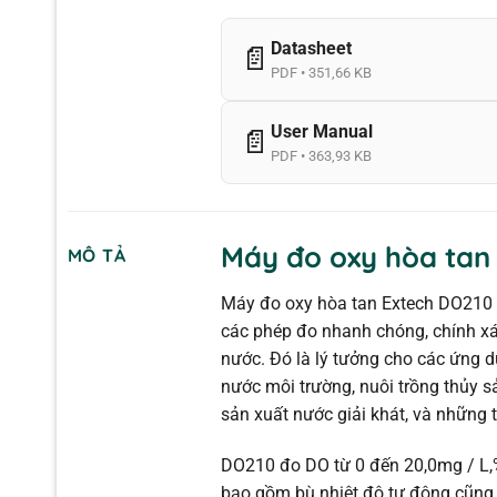
Datasheet
📄
PDF • 351,66 KB
User Manual
📄
PDF • 363,93 KB
Máy đo oxy hòa tan
MÔ TẢ
Máy đo oxy hòa tan Extech DO210 là
các phép đo nhanh chóng, chính xá
nước. Đó là lý tưởng cho các ứng dụ
nước môi trường, nuôi trồng thủy sả
sản xuất nước giải khát, và những 
DO210 đo DO từ 0 đến 20,0mg / L,%
bao gồm bù nhiệt độ tự động cũng 