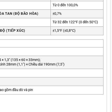
Từ 0 đến 100,0%
ÒA TAN (ĐỘ BÃO HÒA)
±0,7%
Từ 32 đến 122°F (0 đến 50°C)
ĐỘ (TIẾP XÚC)
±1,5°F (±0,8°C)
4 × 1,3″ (135 × 60 × 33mm);
ính 28mm (1,1″) × Chiều dài 190mm (7,5″)
bao gồm đầu dò và pin