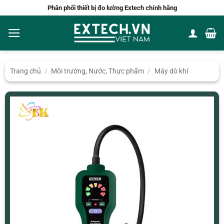
Bỏ
Phân phối thiết bị đo lường Extech chính hãng
qua
nội
dung
Trang chủ
/
Môi trường, Nước, Thực phẩm
/
Máy dò khí