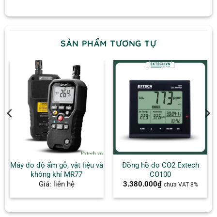
SẢN PHẨM TƯƠNG TỰ
Máy đo độ ẩm gỗ, vật liệu và
Đồng hồ đo CO2 Extech
không khí MR77
CO100
Giá: liên hệ
3.380.000
₫
chưa VAT 8%