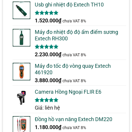
Usb ghi nhiệt độ Extech TH10
5.00
1
trên 5
1.520.000
₫
chưa VAT 8%
dựa trên
đánh giá
Máy đo nhiệt độ độ ẩm điểm sương
Extech RH300
5.00
1
trên 5
2.230.000
₫
chưa VAT 8%
dựa trên
đánh giá
Máy đo tốc độ vòng quay Extech
461920
3.880.000
₫
chưa VAT 8%
Camera Hồng Ngoại FLIR E6
5.00
1
trên 5
Giá: liên hệ
dựa trên
đánh giá
Đồng hồ vạn năng Extech DM220
1.180.000
₫
chưa VAT 8%