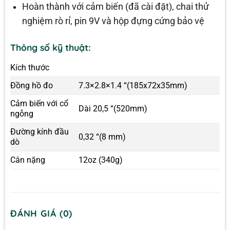
Hoàn thành với cảm biến (đã cài đặt), chai thử
nghiệm rò rỉ, pin 9V và hộp đựng cứng bảo vệ
Thông số kỹ thuật:
Kích thước
Đồng hồ đo
7.3×2.8×1.4 “(185x72x35mm)
Cảm biến với cổ
Dài 20,5 “(520mm)
ngỗng
Đường kính đầu
0,32 “(8 mm)
dò
Cân nặng
12oz (340g)
ĐÁNH GIÁ (0)