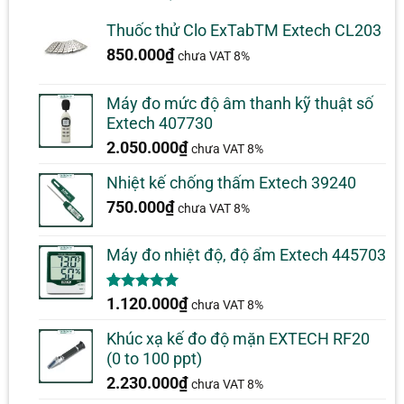
Thuốc thử Clo ExTabTM Extech CL203
850.000
₫
chưa VAT 8%
Máy đo mức độ âm thanh kỹ thuật số
Extech 407730
2.050.000
₫
chưa VAT 8%
Nhiệt kế chống thấm Extech 39240
750.000
₫
chưa VAT 8%
Máy đo nhiệt độ, độ ẩm Extech 445703
5.00
1
trên 5
1.120.000
₫
chưa VAT 8%
dựa trên
đánh giá
Khúc xạ kế đo độ mặn EXTECH RF20
(0 to 100 ppt)
2.230.000
₫
chưa VAT 8%