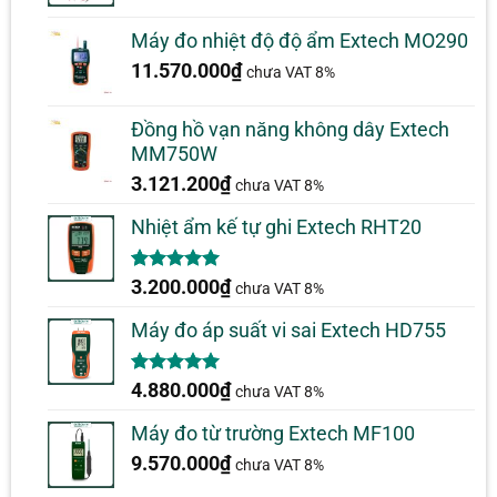
Máy đo nhiệt độ độ ẩm Extech MO290
11.570.000
₫
chưa VAT 8%
Đồng hồ vạn năng không dây Extech
MM750W
3.121.200
₫
chưa VAT 8%
Nhiệt ẩm kế tự ghi Extech RHT20
5.00
2
trên 5
3.200.000
₫
chưa VAT 8%
dựa trên
đánh giá
Máy đo áp suất vi sai Extech HD755
5.00
1
trên 5
4.880.000
₫
chưa VAT 8%
dựa trên
đánh giá
Máy đo từ trường Extech MF100
9.570.000
₫
chưa VAT 8%