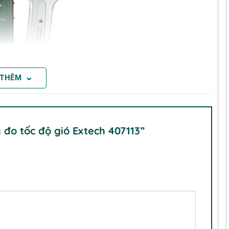
⌄
 THÊM
 gió Extech 407113
 đo tốc độ gió Extech 407113”
cộng với Nhiệt độ đồng thời
i ma sát thấp trên cáp 39″ (1m)