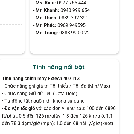
-
Ms. Kiều:
0977 765 444
-
Mr. Khanh:
0948 999 654
-
Mr. Thiên:
0889 392 391
-
Mr. Phúc:
0969 949595
-
Mr. Trung:
0888 99 00 22
Tính năng nổi bật
Tính năng chính máy Extech 407113
• Chức năng ghi giá trị Tối thiểu / Tối đa (Min/Max)
• Chức năng Giữ dữ liệu (Data Hold)
• Tự động tắt nguồn khi không sử dụng
•
Đo vận tốc gió
với các đơn vị như sau: 100 đến 6890
ft/phút; 0.5 đến 126 m/giây; 1.8 đến 126 km/giờ; 1.1
đến 78.3 dặm/giờ (mph); 1.0 đến 68 hải lý/giờ (knot).