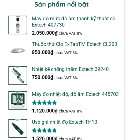
Sản phẩm nổi bật
Máy đo mức độ âm thanh kỹ thuật số
Extech 407730
2.050.000
₫
chưa VAT 8%
Thuốc thử Clo ExTabTM Extech CL203
850.000
₫
chưa VAT 8%
Nhiệt kế chống thấm Extech 39240
750.000
₫
chưa VAT 8%
Máy đo nhiệt độ, độ ẩm Extech 445703
5.00
1
trên 5
1.120.000
₫
chưa VAT 8%
dựa trên
đánh giá
Usb ghi nhiệt độ Extech TH10
5.00
1
trên 5
1.520.000
₫
chưa VAT 8%