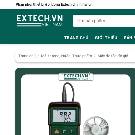
Bỏ
Phân phối thiết bị đo lường Extech chính hãng
qua
Tìm
nội
kiếm:
dung
TRANG CHỦ
GIỚI THIỆU
SẢN 
Trang chủ
/
Môi trường, Nước, Thực phẩm
/
Máy đo tốc độ gió