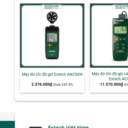
Nhiệt độ không khí
32 đến 175°F (0 đến 80°
Chứng nhận
: CE, UL
Kích thước
: 7 × 2.9 × 1.3 inch (178 × 74 × 33 mm)
Nguồn điện
: 1 pin 9V
Trọng lượng
: 1.6 lbs (0.7 kg)
+
+
Máy đo tốc độ gió và
Máy đo tốc độ gió Extech AN250W
Extech 40
2.376.000
₫
11.570.000
₫
chưa VAT 8%
ch
Extech Việt Nam