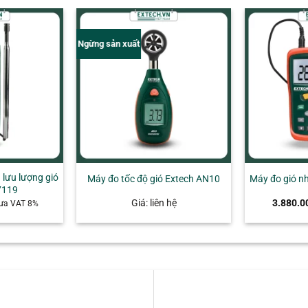
C)
±1.5°F (±0.8°C)
0.1°
Ngừng sản xuất
+
 lưu lượng gió
Máy đo tốc độ gió Extech AN10
Máy đo gió n
7119
Giá: liên hệ
3.880.0
ưa VAT 8%