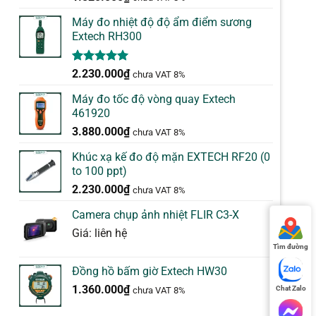
dựa trên
đánh giá
Máy đo nhiệt độ độ ẩm điểm sương
Extech RH300
5.00
1
trên 5
2.230.000
₫
chưa VAT 8%
dựa trên
đánh giá
Máy đo tốc độ vòng quay Extech
461920
3.880.000
₫
chưa VAT 8%
Khúc xạ kế đo độ mặn EXTECH RF20 (0
to 100 ppt)
2.230.000
₫
chưa VAT 8%
Camera chụp ảnh nhiệt FLIR C3-X
Giá: liên hệ
Tìm đường
Đồng hồ bấm giờ Extech HW30
1.360.000
₫
Chat Zalo
chưa VAT 8%