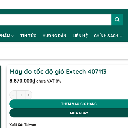
PHẨM
TIN TỨC
HƯỚNG DẪN
LIÊN HỆ
CHÍNH SÁCH
Máy đo tốc độ gió Extech 407113
8.870.000
₫
chưa VAT 8%
Máy đo tốc độ gió Extech 407113 số lượng
THÊM VÀO GIỎ HÀNG
MUA NGAY
Xuất Xứ:
Taiwan