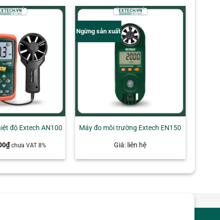
Ngừng sản xuất
hiệt độ Extech AN100
Máy đo môi trường Extech EN150
00
₫
Giá: liên hệ
chưa VAT 8%