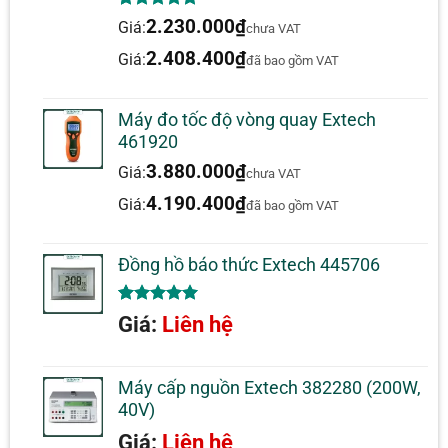
5.00
1
trên 5
2.230.000
₫
Giá:
chưa VAT
dựa trên
đánh giá
2.408.400
₫
Giá:
đã bao gồm VAT
Máy đo tốc độ vòng quay Extech
461920
3.880.000
₫
Giá:
chưa VAT
4.190.400
₫
Giá:
đã bao gồm VAT
Đồng hồ báo thức Extech 445706
5.00
1
trên 5
Giá:
Liên hệ
dựa trên
đánh giá
Máy cấp nguồn Extech 382280 (200W,
40V)
Giá:
Liên hệ