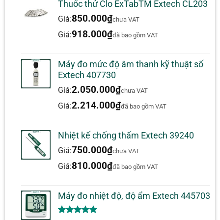
(nhiệt độ độ ẩm)
Thuốc thử Clo ExTabTM Extech CL203
850.000
₫
Giá:
chưa VAT
918.000
₫
Giá:
đã bao gồm VAT
Được xếp
pv huy
–
08/11/2018
hạng
5
5
sao
Extech 45160: Máy đo độ ẩm,
Máy đo mức độ âm thanh kỹ thuật số
nhiệt độ và luồng không khí 3
Extech 407730
trong 1
2.050.000
₫
Giá:
chưa VAT
Nhà ở kích thước bỏ túi ergonomic,
2.214.000
₫
Giá:
đã bao gồm VAT
màn hình LCD kép lớn
Chiếc đồng hồ 3-trong-1 gồ ghề
Nhiệt kế chống thấm Extech 39240
này đo độ ẩm, nhiệt độ và vận tốc
750.000
₫
Giá:
chưa VAT
gió. Có thể thực hiện các phép đo
810.000
₫
Giá:
Nhiệt độ cao bằng đầu vào Loại K
đã bao gồm VAT
Cặp nhiệt điện. Các tính năng bao
gồm: Giữ dữ liệu, Min / Max, Tự
Máy đo nhiệt độ, độ ẩm Extech 445703
động tắt nguồn khi tắt và chỉ báo