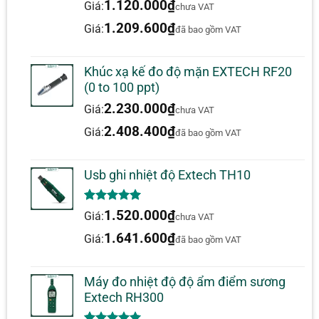
mức pin yếu. Hoàn chỉnh với dây
5.00
1
trên 5
1.120.000
₫
Giá:
chưa VAT
dựa trên
đeo cổ tay và pin 9V.
đánh giá
1.209.600
₫
Giá:
đã bao gồm VAT
Khúc xạ kế đo độ mặn EXTECH RF20
(0 to 100 ppt)
Được xếp
dang
–
19/01/2026
2.230.000
₫
Giá:
hạng
5
5
chưa VAT
sao
Nhân viên nhiệt tình, máy xài rất
2.408.400
₫
Giá:
đã bao gồm VAT
bền
Usb ghi nhiệt độ Extech TH10
5.00
1
trên 5
1.520.000
₫
Giá:
chưa VAT
dựa trên
đánh giá
1.641.600
₫
Giá:
đã bao gồm VAT
Máy đo nhiệt độ độ ẩm điểm sương
Extech RH300