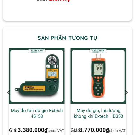
SẢN PHẨM TƯƠNG TỰ
h
Máy đo tốc độ gió Extech
Máy đo gió, lưu lượng
45158
không khí Extech HD350
3.380.000
₫
8.770.000
₫
Giá:
Giá:
AT
chưa VAT
chưa VAT