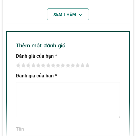
⌄
XEM THÊM
Thêm một đánh giá
Đánh giá của bạn
*
Đánh giá của bạn
*
Máy đo VOC, CH2O Extech VFM200
Máy đo VOC, CH2O Extech VFM200 có thời gian
đáp ứng nhanh, nhỏ gọn, dễ mang theo. Rất lý
Tên
tưởng để kiểm tra chất lượng không khí trong nhà