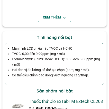
của ngôi nhà. Kiểm tra tại văn phòng, nhà máy,
khách sạn, trường học và các môi trường trong nhà
khác. Các nguồn tiềm năng cho VOC bao gồm. Sơn,
⌄
XEM THÊM
Email
chất hoàn thiện, chất kết dính, khói thuốc lá, thuốc
trừ sâu. Sản phẩm chăm sóc cá nhân, ống xả xe, đồ
đạc mới, phủ tường. Chất tẩy rửa gia dụng và nhiên
Tính năng nổi bật
liệu nấu ăn.
Màn hình LCD chiếu hậu TVOC và HCHO
TVOC: 0,00 đến 9,99ppm (mg / m3)
Hóa chất bao gồm: Acetone, Ethylene Glycol,
Formaldehyde (CH2O hoặc HCHO): 0.00 đến 5.00ppm (mg
Formaldehyde, Xylen, 1,3-butadien.
/ m3)
Tetrachloroethene, Hydrogen Sulfide, Amoniac,
Hai đơn vị đo lường có thể lựa chọn (ppm, mg / m3).
Có thể điều chỉnh báo động vượt ngưỡng cao/thấp.
Toluene, Benzen, Methylene Chloride,
1 đánh giá cho
Máy đo VOC, CH2O Extech
Perchloroethylene và MTBE.
VFM200
Sản phẩm nổi bật
Tính năng, đặc điểm:
Thuốc thử Clo ExTabTM Extech CL203
Được xếp
Màn hình LCD backlit hiển thị nồng độ TVOC và
pv huy
–
03/11/2018
hạng
5
5
850.000
₫
Giá: