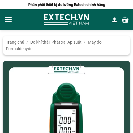
Bỏ
Phân phối thiết bị đo lường Extech chính hãng
qua
nội
dung
Trang chủ
/
Đo khí thải, Phát xạ, Áp suất
/
Máy đo
Formaldehyde