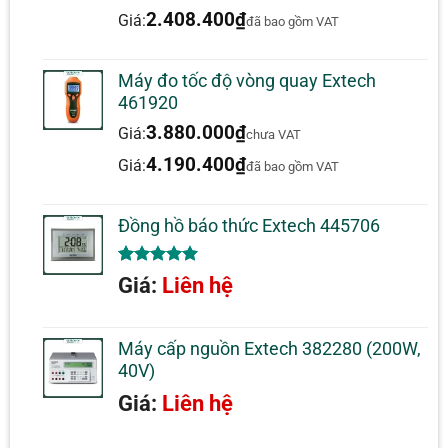
đánh giá
2.408.400
₫
Giá:
đã bao gồm VAT
Máy đo tốc độ vòng quay Extech
461920
3.880.000
₫
Giá:
chưa VAT
4.190.400
₫
Giá:
đã bao gồm VAT
Đồng hồ báo thức Extech 445706
5.00
1
trên 5
Giá:
Liên hệ
dựa trên
đánh giá
Máy cấp nguồn Extech 382280 (200W,
40V)
Giá:
Liên hệ