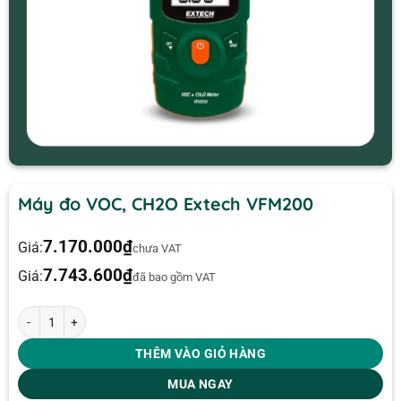
Máy đo VOC, CH2O Extech VFM200
7.170.000
₫
Giá:
chưa VAT
7.743.600
₫
Giá:
đã bao gồm VAT
Máy đo VOC, CH2O Extech VFM200 số lượng
THÊM VÀO GIỎ HÀNG
MUA NGAY