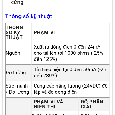
cứng
Thông số kỹ thuật
THÔNG
SỐ KỸ
PHẠM VI
THUẬT
Xuất ra dòng điện 0 đến 24mA
Nguồn
cho tải lên tới 1000 ohms (-25%
đến 125%)
Tín hiệu hiện tại 0 đến 50mA (-25
Đo lường
đến 230%)
Sức mạnh
Cung cấp năng lượng (24VDC) để
/ Đo lường
lặp và đo dòng điện
PHẠM VI VÀ
ĐỘ PHÂN
HIỂN THỊ
GIẢI