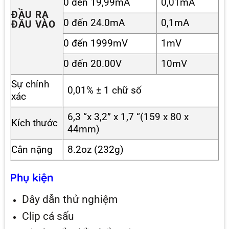
0 đến 19,99mA
0,01mA
ĐẦU RA
0 đến 24.0mA
0,1mA
ĐẦU VÀO
0 đến 1999mV
1mV
0 đến 20.00V
10mV
Sự chính
0,01% ± 1 chữ số
xác
6,3 “x 3,2” x 1,7 “(159 x 80 x
Kích thước
44mm)
Cân nặng
8.2oz (232g)
Phụ kiện
Dây dẫn thử nghiệm
Clip cá sấu