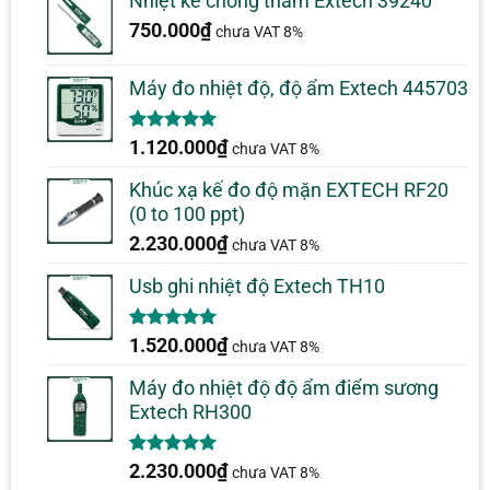
Nhiệt kế chống thấm Extech 39240
750.000
₫
chưa VAT 8%
Máy đo nhiệt độ, độ ẩm Extech 445703
5.00
1
trên 5
1.120.000
₫
chưa VAT 8%
dựa trên
đánh giá
Khúc xạ kế đo độ mặn EXTECH RF20
(0 to 100 ppt)
2.230.000
₫
chưa VAT 8%
Usb ghi nhiệt độ Extech TH10
5.00
1
trên 5
1.520.000
₫
chưa VAT 8%
dựa trên
đánh giá
Máy đo nhiệt độ độ ẩm điểm sương
Extech RH300
5.00
1
trên 5
2.230.000
₫
chưa VAT 8%
dựa trên