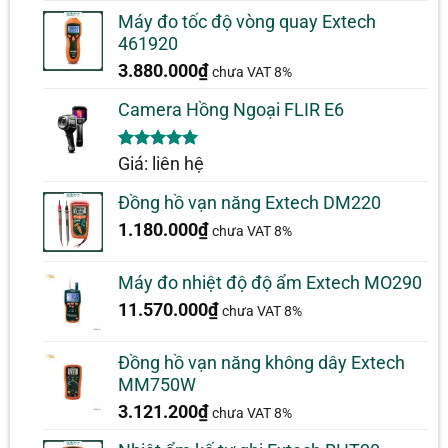
đánh giá
Máy đo tốc độ vòng quay Extech
461920
3.880.000
₫
chưa VAT 8%
Camera Hồng Ngoại FLIR E6
5.00
1
trên 5
Giá: liên hệ
dựa trên
đánh giá
Đồng hồ vạn năng Extech DM220
1.180.000
₫
chưa VAT 8%
Máy đo nhiệt độ độ ẩm Extech MO290
11.570.000
₫
chưa VAT 8%
Đồng hồ vạn năng không dây Extech
MM750W
3.121.200
₫
chưa VAT 8%