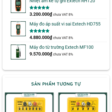
Nhiệt ẩm kế tự ghi Extech RHT20
5.00
2
trên 5
3.200.000
₫
chưa VAT 8%
dựa trên
đánh giá
Máy đo áp suất vi sai Extech HD755
5.00
1
trên 5
4.880.000
₫
chưa VAT 8%
dựa trên
đánh giá
Máy đo từ trường Extech MF100
9.570.000
₫
chưa VAT 8%
SẢN PHẨM TƯƠNG TỰ