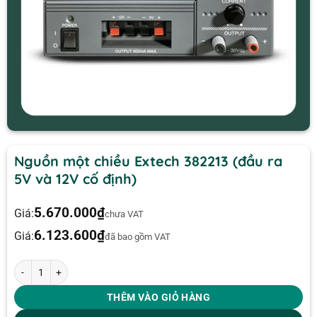
Nguồn một chiều Extech 382213 (đầu ra
5V và 12V cố định)
5.670.000
₫
Giá:
chưa VAT
6.123.600
₫
Giá:
đã bao gồm VAT
Nguồn một chiều Extech 382213 (đầu ra 5V và 12V cố định) số lượng
THÊM VÀO GIỎ HÀNG