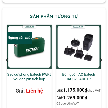
SẢN PHẨM TƯƠNG TỰ
Ngừng sản xuất
Sạc dự phòng Extech PWR5
Bộ nguồn AC Extech
với đèn pin tích hợp
IAQ320-ADPTR
1.175.000
₫
Giá:
Liên hệ
Giá:
chưa VAT
1.269.000
₫
Giá:
đã bao gồm VAT