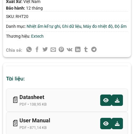
Xuất Xứ:
Việt Nam
Bảo hành:
12 tháng
SKU:
RHT20
Danh mục:
Nhiệt ẩm kế tự ghi
,
Ghi dữ liệu
,
Máy đo nhiệt độ, Độ ẩm
Thương hiệu:
Extech
Chia sẻ:
Tài liệu:
Datasheet
📄
PDF • 138,95 KB
User Manual
📄
PDF • 871,14 KB