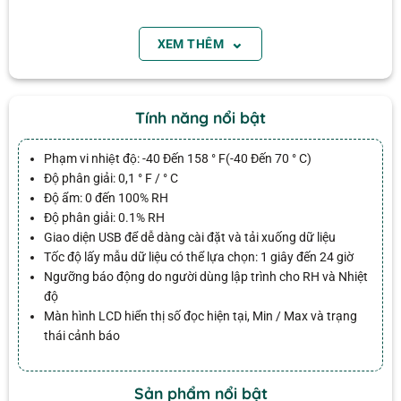
Người dùng có thể kết nối PC thông qua cổng USB
để phân tích dữ liệu. Tỷ lệ lấy mẫu dữ liệu có thể lựa
⌄
XEM THÊM
Email
chọn là 2s, 5s, 10s, 30s, 1m, 5m, 10m, 30m, 1 giờ, 2
giờ, 3 giờ sáng, 6 giờ sáng, 12 giờ và 24 giờ. Ngưỡng
báo động do người dùng lập trình cho RH và Nhiệt
Tính năng nổi bật
độ.
Phạm vi
nhiệt độ
:
-40
Đến 158 ° F(
-40 Đến
70
° C
)
Màn hình LCD hiển thị các chỉ số nhiệt độ và độ ẩm.
Độ phân giải:
0,1
° F
/
° C
Các trạng thái Min / Max và cảnh báo. Pin tốt. Máy
Độ ẩm
: 0 đến 100
% RH
Độ phân giải:
0.1% RH
lý tưởng dùng làm nhiệt kế tự ghi gắn cho thùng
Giao diện USB để dễ dàng cài đặt và tải xuống dữ liệu
chứa, xe tải, két chứa hàng, tủ đông, phòng điều
Tốc độ lấy mẫu dữ liệu có thể lựa chọn: 1 giây đến 24 giờ
2 đánh giá cho
Nhiệt ẩm kế tự ghi Extech RHT20
khiển nhiệt độ, vv ..).
Ngưỡng báo động do người dùng lập trình cho RH và Nhiệt
độ
Tính năng:
Màn hình LCD hiển thị số đọc hiện tại, Min / Max và trạng
Được xếp
thái cảnh báo
pv huy
–
27/10/2018
Giao diện USB để dễ dàng cài đặt và tải xuống
hạng
5
5
sao
Extech RHT20 là Bộ ghi nhiệt độ
dữ liệu
ẩm có thể ghi tới 16.000 độ ẩm và
Sản phẩm nổi bật
Tốc độ lấy mẫu dữ liệu có thể lựa chọn: 1 giây