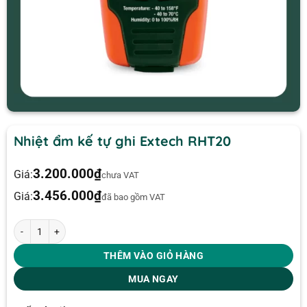
Nhiệt ẩm kế tự ghi Extech RHT20
3.200.000
₫
Giá:
chưa VAT
3.456.000
₫
Giá:
đã bao gồm VAT
Nhiệt ẩm kế tự ghi Extech RHT20 số lượng
THÊM VÀO GIỎ HÀNG
MUA NGAY