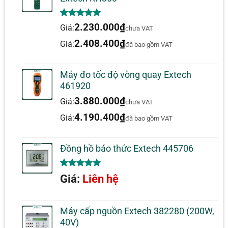
Độ phân
5.00
1
trên 5
2.230.000
₫
Giá:
giải nhiệt
0.1°F/°C
chưa VAT
dựa trên
độ
đánh giá
2.408.400
₫
Giá:
đã bao gồm VAT
Chứng
CE
nhận
Máy đo tốc độ vòng quay Extech
Kích thước
94.4 × 48.9 × 31.2 mm
461920
3.880.000
₫
Giá:
chưa VAT
Nguồn
1 × pin 3.6V
điện
4.190.400
₫
Giá:
đã bao gồm VAT
Bảo hành
1 năm
Đồng hồ báo thức Extech 445706
Trọng
90.7g
lượng
5.00
1
trên 5
Giá:
Liên hệ
dựa trên
đánh giá
Máy cấp nguồn Extech 382280 (200W,
40V)