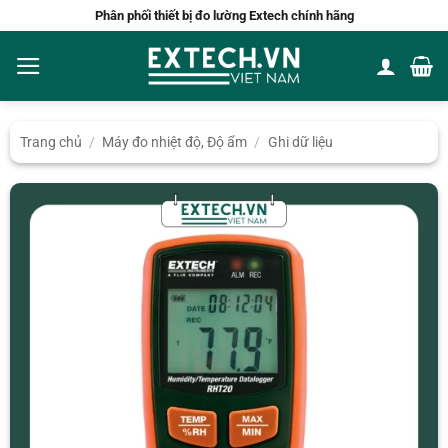
Bỏ
Phân phối thiết bị đo lường Extech chính hãng
qua
nội
dung
Trang chủ
/
Máy đo nhiệt độ, Độ ẩm
/
Ghi dữ liệu