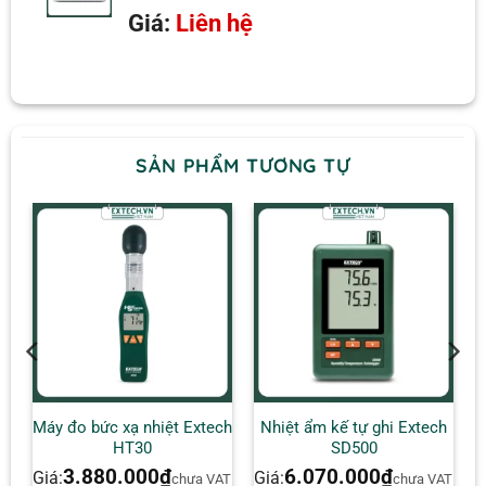
Giá:
Liên hệ
SẢN PHẨM TƯƠNG TỰ
,
Máy đo bức xạ nhiệt Extech
Nhiệt ẩm kế tự ghi Extech
HT30
SD500
3.880.000
₫
6.070.000
₫
Giá:
Giá:
AT
chưa VAT
chưa VAT