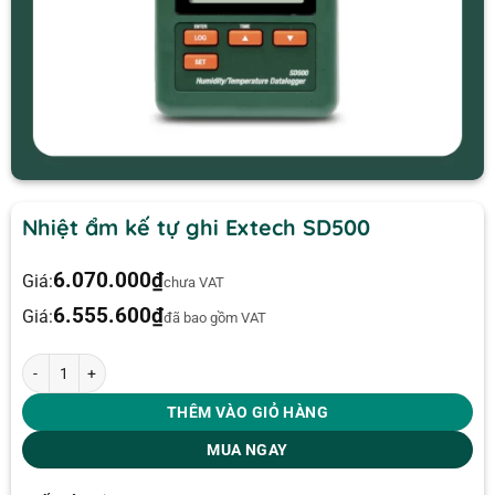
Nhiệt ẩm kế tự ghi Extech SD500
6.070.000
₫
Giá:
chưa VAT
6.555.600
₫
Giá:
đã bao gồm VAT
Nhiệt ẩm kế tự ghi Extech SD500 số lượng
THÊM VÀO GIỎ HÀNG
MUA NGAY