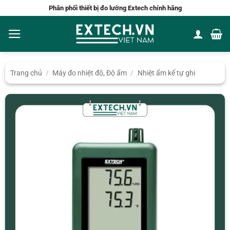
Bỏ
Phân phối thiết bị đo lường Extech chính hãng
qua
nội
dung
Trang chủ
/
Máy đo nhiệt độ, Độ ẩm
/
Nhiệt ẩm kế tự ghi