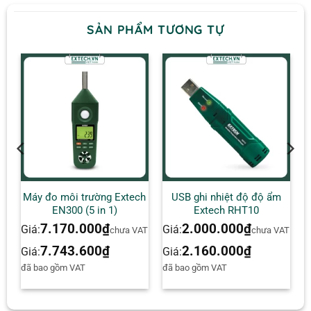
11. Đầu ra RS-232
SẢN PHẨM TƯƠNG TỰ
12. Ổ cắm thẻ nhớ SD
Lưu ý : Ngăn chứa pin và Chân đế
nghiêng nằm ở mặt sau của đồng
hồ.
h
Máy đo môi trường Extech
USB ghi nhiệt độ độ ẩm
EN300 (5 in 1)
Extech RHT10
7.170.000
₫
2.000.000
₫
Giá:
Giá:
AT
chưa VAT
chưa VAT
7.743.600
₫
2.160.000
₫
Giá:
Giá:
đã bao gồm VAT
đã bao gồm VAT