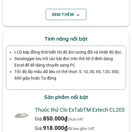
Ứng dụng:
⌄
XEM THÊM
Email
Làm nhiệt kế tự ghi kho lạnh.
Làm máy đo nhiệt độ độ ẩm cho nhà thuốc.
Tính năng nổi bật
Ứng dụng trong kho đông lạnh, xe đông lạnh.
Theo dõi nhiệt độ nông trại, gia đình…
LCD kép đồng thời hiển thị độ ẩm tương đối và nhiệt độ đọc
Datalogger lưu trữ các bài đọc trên thẻ SD ở định dạng
Thông số kỹ thuật
Excel để dễ dàng chuyển sang PC
Tốc độ lấy mẫu dữ liệu có thể chọn: 5, 10, 30, 60, 120, 300,
TỔNG QUAN
600 giây hoặc Tự động
5, 10, 30, 60, 120, 300,
1 đánh giá cho
Nhiệt ẩm kế tự ghi Extech SD500
KHOẢNG THỜI GIAN GHI
DỮ LIỆU
600 giây hoặc Tự động
Sản phẩm nổi bật
Lưu trữ 20MB dữ liệu
KÝ ỨC
bằng thẻ nhớ SD 2G.
Thuốc thử Clo ExTabTM Extech CL203
Được xếp
pv huy
–
01/11/2018
hạng
5
5
850.000
₫
ĐỘ ẨM TƯƠNG ĐỐI
10 đến 90%
Giá:
chưa VAT
sao
Extech SD500 Độ ẩm / Nhiệt độ
918.000
₫
Giá:
Datalogger
ĐỘ CHÍNH XÁC CƠ BẢN
đã bao gồm VAT
±4%