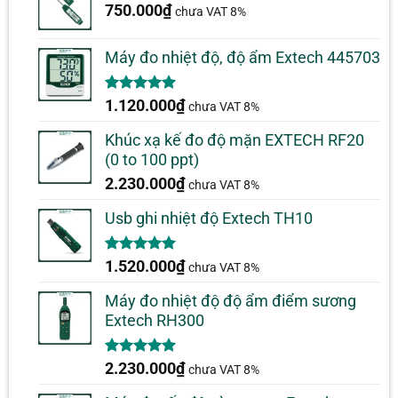
750.000
₫
chưa VAT 8%
Máy đo nhiệt độ, độ ẩm Extech 445703
5.00
1
trên 5
1.120.000
₫
chưa VAT 8%
dựa trên
đánh giá
Khúc xạ kế đo độ mặn EXTECH RF20
(0 to 100 ppt)
2.230.000
₫
chưa VAT 8%
Usb ghi nhiệt độ Extech TH10
5.00
1
trên 5
1.520.000
₫
chưa VAT 8%
dựa trên
đánh giá
Máy đo nhiệt độ độ ẩm điểm sương
Extech RH300
5.00
1
trên 5
2.230.000
₫
chưa VAT 8%
dựa trên
đánh giá