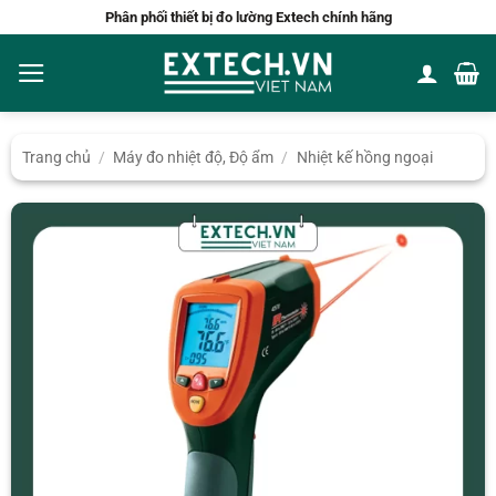
Bỏ
Phân phối thiết bị đo lường Extech chính hãng
qua
nội
dung
Trang chủ
/
Máy đo nhiệt độ, Độ ẩm
/
Nhiệt kế hồng ngoại