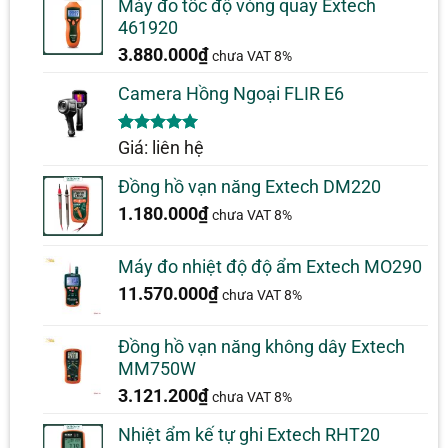
Máy đo tốc độ vòng quay Extech
461920
3.880.000
₫
chưa VAT 8%
Camera Hồng Ngoại FLIR E6
5.00
1
trên 5
Giá: liên hệ
dựa trên
đánh giá
Đồng hồ vạn năng Extech DM220
1.180.000
₫
chưa VAT 8%
Máy đo nhiệt độ độ ẩm Extech MO290
11.570.000
₫
chưa VAT 8%
Đồng hồ vạn năng không dây Extech
MM750W
3.121.200
₫
chưa VAT 8%
Nhiệt ẩm kế tự ghi Extech RHT20