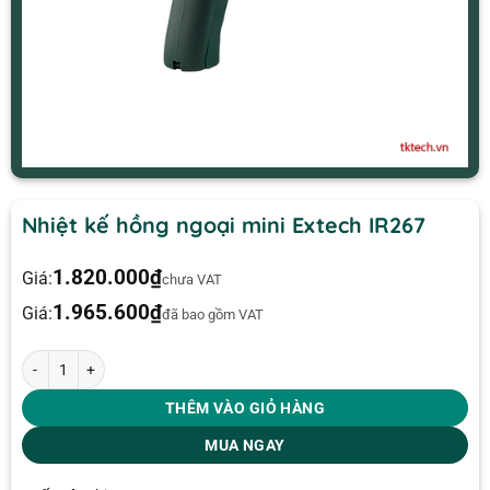
Nhiệt kế hồng ngoại mini Extech IR267
1.820.000
₫
Giá:
chưa VAT
1.965.600
₫
Giá:
đã bao gồm VAT
Nhiệt kế hồng ngoại mini Extech IR267 số lượng
THÊM VÀO GIỎ HÀNG
MUA NGAY