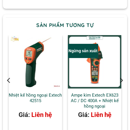
SẢN PHẨM TƯƠNG TỰ
Ngừng sản xuất
ệp
Nhiệt kế hồng ngoại Extech
Ampe kìm Extech EX623
42515
AC / DC 400A + Nhiệt kế
hồng ngoại
Giá:
Liên hệ
Giá:
Liên hệ