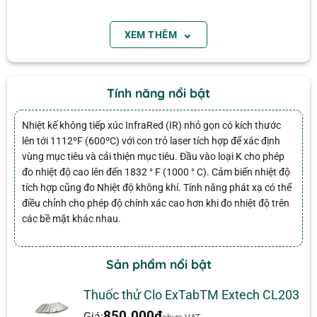
⌄
XEM THÊM
Email
Extech IR267
Tính năng nổi bật
Tính năng, đặc điểm:
Nhiệt kế không tiếp xúc InfraRed (IR) nhỏ gọn có kích thước
-58 đến 1112 ° F (-50 đến 600 ° C) Nhiệt độ hồng
lên tới 1112ºF (600ºC) với con trỏ laser tích hợp để xác định
ngoại
vùng mục tiêu và cải thiện mục tiêu. Đầu vào loại K cho phép
-58 đến 1832 ° F (-50 đến 1000 ° C) Nhiệt độ loại
đo nhiệt độ cao lên đến 1832 ° F (1000 ° C). Cảm biến nhiệt độ
tích hợp cũng đo Nhiệt độ không khí. Tính năng phát xạ có thể
K
điều chỉnh cho phép độ chính xác cao hơn khi đo nhiệt độ trên
± 2% số đọc hoặc độ chính xác ± 4 ° F / 2 ° C
các bề mặt khác nhau.
Đánh giá
Độ phân giải tối đa 0,1 ° F / ° C
Khoảng cách 12: 1 so với tỷ lệ mục tiêu
Chưa có đánh giá nào.
Sản phẩm nổi bật
Độ phát xạ 0,05 đến 1,00 (có thể điều chỉnh)
Tự động giữ dữ liệu khi kích hoạt phát hành
Thuốc thử Clo ExTabTM Extech CL203
Tự động tắt 10 giây sau khi phát hành kích hoạt
850.000
₫
Giá: