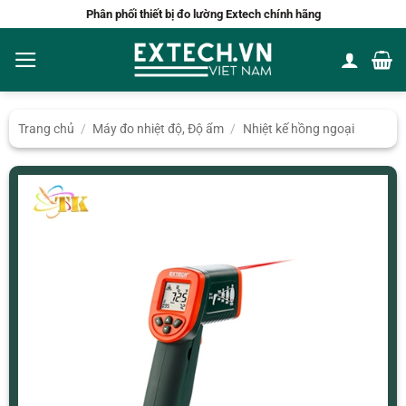
Bỏ
Phân phối thiết bị đo lường Extech chính hãng
qua
nội
dung
Trang chủ
/
Máy đo nhiệt độ, Độ ẩm
/
Nhiệt kế hồng ngoại