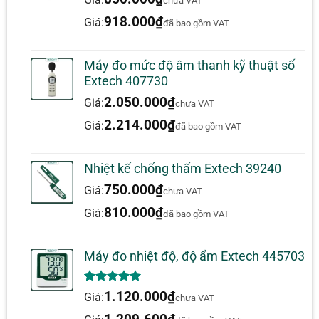
chưa VAT
918.000
₫
Giá:
đã bao gồm VAT
Có cái gì trong hộp vậy:
Nhiệt kế
Máy đo mức độ âm thanh kỹ thuật số
Mục đích chung Loại đầu dò hạt K
Extech 407730
Pin 9V
2.050.000
₫
Giá:
chưa VAT
Hướng dẫn sử dụng
2.214.000
₫
Giá:
đã bao gồm VAT
Thông số kỹ thuật:
Nhiệt kế chống thấm Extech 39240
THÔNG SỐ KỸ
PHẠM VI
750.000
₫
Giá:
THUẬT
chưa VAT
810.000
₫
Giá:
IR: -58 đến 1112 ° F (-50 đến 600 ° C)
đã bao gồm VAT
Môi trường xung quanh: -4 đến 158 °
Nhiệt độ
F (-20 đến 70 ° C)
Máy đo nhiệt độ, độ ẩm Extech 445703
Loại K: -58 đến 1832 ° F (-50 đến 1000
° C)
5.00
1
trên 5
1.120.000
₫
Giá:
chưa VAT
dựa trên
đánh giá
Độ chính xác cơ