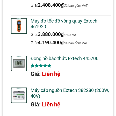
đánh giá
2.408.400
₫
Giá:
đã bao gồm VAT
Máy đo tốc độ vòng quay Extech
461920
3.880.000
₫
Giá:
chưa VAT
4.190.400
₫
Giá:
đã bao gồm VAT
Đồng hồ báo thức Extech 445706
5.00
1
trên 5
Giá:
Liên hệ
dựa trên
đánh giá
Máy cấp nguồn Extech 382280 (200W,
40V)
Giá:
Liên hệ