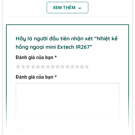
khi nhiệt độ vượt quá giới hạn đã đặt. Đèn nền màu
⌄
XEM THÊM
trắng sáng chiếu sáng màn hình để sử dụng ánh
sáng yếu hoặc ban đêm.
Hãy là người đầu tiên nhận xét “Nhiệt kế
hồng ngoại mini Extech IR267”
Đánh giá của bạn
*
Đánh giá của bạn
*
Tên