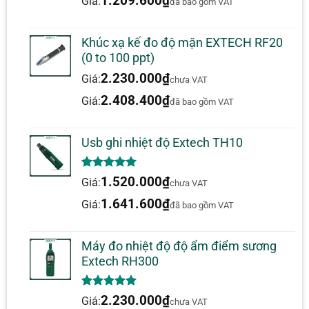
1.209.600
₫
Giá:
đã bao gồm VAT
± 2% số đọc hoặc ± 4 ° F / 2 ° C
bản
Độ phân giải tối
Khúc xạ kế đo độ mặn EXTECH RF20
0,1 ° F / ° C
đa
(0 to 100 ppt)
Khoảng cách đến
2.230.000
₫
Giá:
chưa VAT
12: 1
mục tiêu
2.408.400
₫
Giá:
đã bao gồm VAT
Phát xạ
0,05 đến 1,00 (có thể điều chỉnh)
Kích thước
6.0×4.7×1.7 “(153x120x42)
Usb ghi nhiệt độ Extech TH10
Cân nặng
5.1oz (145g) không cần pin
5.00
1
trên 5
1.520.000
₫
Giá:
chưa VAT
dựa trên
đánh giá
1.641.600
₫
Giá:
đã bao gồm VAT
Máy đo nhiệt độ độ ẩm điểm sương
Extech RH300
5.00
1
trên 5
2.230.000
₫
Giá:
chưa VAT
dựa trên