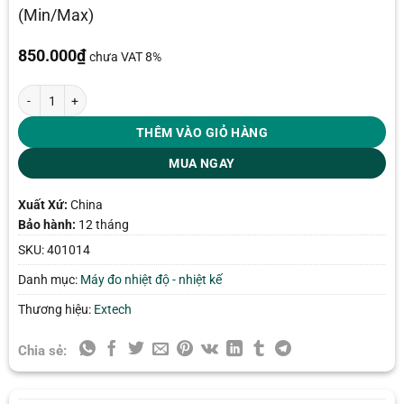
(Min/Max)
850.000
₫
chưa VAT 8%
Nhiệt kế kỹ thuật số Extech 401014 số lượng
THÊM VÀO GIỎ HÀNG
MUA NGAY
Xuất Xứ:
China
Bảo hành:
12 tháng
SKU:
401014
Danh mục:
Máy đo nhiệt độ - nhiệt kế
Thương hiệu:
Extech
Chia sẻ: