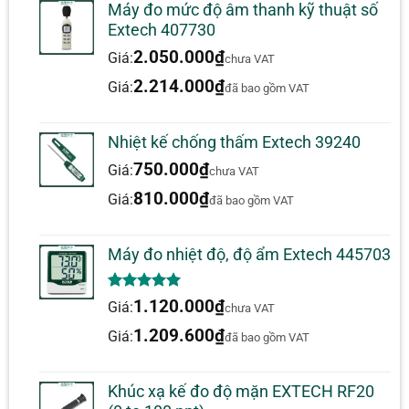
Máy đo mức độ âm thanh kỹ thuật số
Nhiệt độ hoạt
Extech 407730
Chưa có đánh giá nào.
0 đến 50 ° C (32 đến 122 ° F)
động
2.050.000
₫
Giá:
chưa VAT
Nhiệt độ lưu trữ
‐20 đến 60 ° C (‐4 đến 140 ° F)
2.214.000
₫
Giá:
đã bao gồm VAT
Độ cao
Tối đa 2000 mét (7000 ft.)
Độ ẩm tương
80% lên đến 31 ° C (88 ° F), giảm xuống
Nhiệt kế chống thấm Extech 39240
đối
50% ở 50 ° C (122 ° F)
750.000
₫
Giá:
chưa VAT
Ắc quy
1 x ‘A23G’ 12Vbattery
810.000
₫
Giá:
đã bao gồm VAT
Kích thước /
159 x 25 mm (6,25 x 1 “) / 42g (1,5 ° z)
Trọng lượng
Máy đo nhiệt độ, độ ẩm Extech 445703
Chiều dài cáp
71cm (2,3 ft.)
5.00
1
trên 5
1.120.000
₫
Giá:
chưa VAT
dựa trên
đánh giá
1.209.600
₫
Giá:
đã bao gồm VAT
Khúc xạ kế đo độ mặn EXTECH RF20