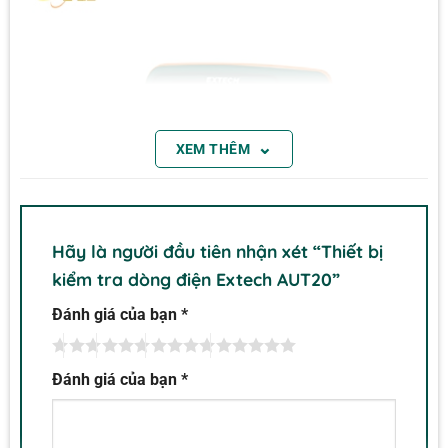
⌄
XEM THÊM
Hãy là người đầu tiên nhận xét “Thiết bị
kiểm tra dòng điện Extech AUT20”
Đánh giá của bạn
*
Đánh giá của bạn
*
Extech AUT20
Tính năng, đặc điểm: