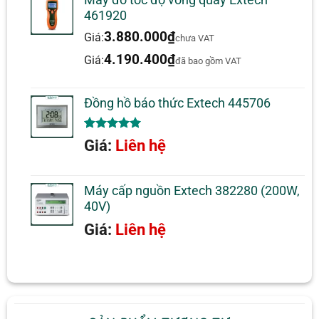
461920
3.880.000
₫
Giá:
chưa VAT
4.190.400
₫
Giá:
đã bao gồm VAT
Đồng hồ báo thức Extech 445706
5.00
1
trên 5
Giá:
Liên hệ
dựa trên
đánh giá
Máy cấp nguồn Extech 382280 (200W,
40V)
Giá:
Liên hệ