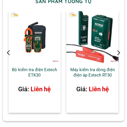
SẢN PHẨM TƯƠNG TỰ
o
Bộ kiểm tra điện Extech
Máy kiểm tra dòng điện
ETK30
điện áp Extech RT30
Giá:
Liên hệ
Giá:
Liên hệ
AT