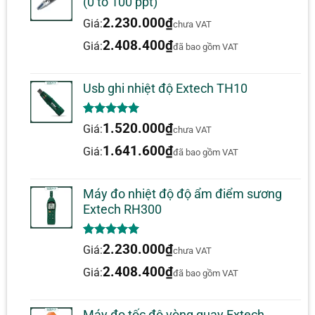
(0 to 100 ppt)
2.230.000
₫
Giá:
chưa VAT
2.408.400
₫
Giá:
đã bao gồm VAT
Usb ghi nhiệt độ Extech TH10
5.00
1
trên 5
1.520.000
₫
Giá:
chưa VAT
dựa trên
đánh giá
1.641.600
₫
Giá:
đã bao gồm VAT
Máy đo nhiệt độ độ ẩm điểm sương
Extech RH300
5.00
1
trên 5
2.230.000
₫
Giá:
chưa VAT
dựa trên
đánh giá
2.408.400
₫
Giá:
đã bao gồm VAT
Máy đo tốc độ vòng quay Extech