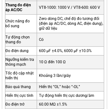
Thang đo điện
VT8-1000: 1000 V / VT8-600: 600 V
áp AC/DC
Zero dòng DC, chế độ đo tương đối
Chức năng đo
(điện áp AC/DC, dòng AC, điện dung),
bổ sung
giữ dữ liệu
Tự động chọn
Có
thang đo
Đo điện dung
600 µF ±4.0%, 6000 µF ±10.0%
Ngưỡng kiểm tra
10 Ω đến 100 Ω
thông mạch
Tốc độ cập nhật
Khoảng 3 lần/giây
hiển thị
Báo quá thang
Hiển thị “OL” hoặc “-OL”
Hiển thị cực tính
Tự động hiển thị cực dương/âm
Đo điện trở
60.00 MΩ ±1.5%