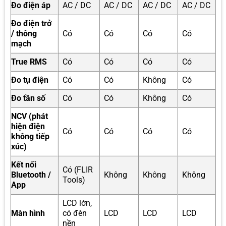
Đo điện áp
AC / DC
AC / DC
AC / DC
AC / DC
Đo điện trở
/ thông
Có
Có
Có
Có
mạch
True RMS
Có
Có
Có
Có
Đo tụ điện
Có
Có
Không
Có
Đo tần số
Có
Có
Không
Có
NCV (phát
hiện điện
Có
Có
Có
Có
không tiếp
xúc)
Kết nối
Có (FLIR
Bluetooth /
Không
Không
Không
Tools)
App
LCD lớn,
Màn hình
có đèn
LCD
LCD
LCD
nền