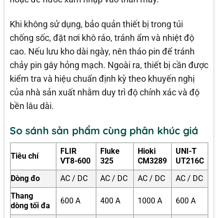
Khi không sử dụng, bảo quản thiết bị trong túi
chống sốc, đặt nơi khô ráo, tránh ẩm và nhiệt độ
cao. Nếu lưu kho dài ngày, nên tháo pin để tránh
chảy pin gây hỏng mạch. Ngoài ra, thiết bị cần được
kiểm tra và hiệu chuẩn định kỳ theo khuyến nghị
của nhà sản xuất nhằm duy trì độ chính xác và độ
bền lâu dài.
So sánh sản phẩm cùng phân khúc giá
FLIR
Fluke
Hioki
UNI-T
Tiêu chí
VT8-600
325
CM3289
UT216C
Dòng đo
AC / DC
AC / DC
AC / DC
AC / DC
Thang
600 A
400 A
1000 A
600 A
dòng tối đa