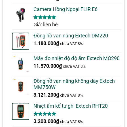
Camera Hồng Ngoại FLIR E6
5.00
1
trên 5
Giá: liên hệ
dựa trên
đánh giá
Đồng hồ vạn năng Extech DM220
1.180.000
₫
chưa VAT 8%
Máy đo nhiệt độ độ ẩm Extech MO290
11.570.000
₫
chưa VAT 8%
Đồng hồ vạn năng không dây Extech
MM750W
3.121.200
₫
chưa VAT 8%
Nhiệt ẩm kế tự ghi Extech RHT20
5.00
2
trên 5
3.200.000
₫
chưa VAT 8%
dựa trên