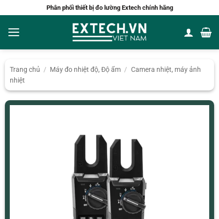
Bỏ
Phân phối thiết bị đo lường Extech chính hãng
qua
nội
dung
Trang chủ
/
Máy đo nhiệt độ, Độ ẩm
/
Camera nhiệt, máy ảnh
nhiệt