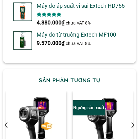
đánh giá
Máy đo áp suất vi sai Extech HD755
5.00
1
trên 5
4.880.000
₫
chưa VAT 8%
dựa trên
đánh giá
Máy đo từ trường Extech MF100
9.570.000
₫
chưa VAT 8%
SẢN PHẨM TƯƠNG TỰ
Ngừng sản xuất