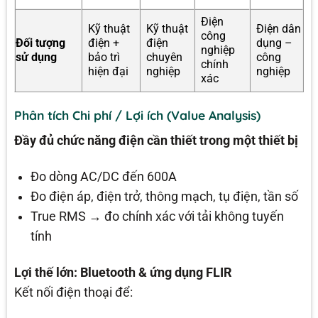
Điện
Kỹ thuật
Kỹ thuật
Điện dân
công
Đối tượng
điện +
điện
dụng –
nghiệp
sử dụng
bảo trì
chuyên
công
chính
hiện đại
nghiệp
nghiệp
xác
Phân tích Chi phí / Lợi ích (Value Analysis)
Đầy đủ chức năng điện cần thiết trong một thiết bị
Đo dòng AC/DC đến 600A
Đo điện áp, điện trở, thông mạch, tụ điện, tần số
True RMS → đo chính xác với tải không tuyến
tính
Lợi thế lớn: Bluetooth & ứng dụng FLIR
Kết nối điện thoại để: