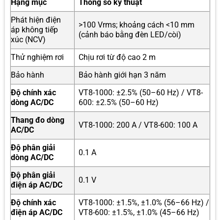
Hạng mục
Thông số kỹ thuật
Phát hiện điện
>100 Vrms; khoảng cách <10 mm
áp không tiếp
(cảnh báo bằng đèn LED/còi)
xúc (NCV)
Thử nghiệm rơi
Chịu rơi từ độ cao 2 m
Bảo hành
Bảo hành giới hạn 3 năm
Độ chính xác
VT8-1000: ±2.5% (50–60 Hz) / VT8-
dòng AC/DC
600: ±2.5% (50–60 Hz)
Thang đo dòng
VT8-1000: 200 A / VT8-600: 100 A
AC/DC
Độ phân giải
0.1 A
dòng AC/DC
Độ phân giải
0.1 V
điện áp AC/DC
Độ chính xác
VT8-1000: ±1.5%, ±1.0% (56–66 Hz) /
điện áp AC/DC
VT8-600: ±1.5%, ±1.0% (45–66 Hz)