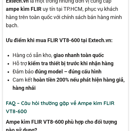
Extech.vn
là một trong những đơn vị cung cấp
ampe kìm FLIR
uy tín tại TP.HCM, phục vụ khách
hàng trên toàn quốc với chính sách bán hàng minh
bạch.
Ưu điểm khi mua FLIR VT8-600 tại Extech.vn:
Hàng có sẵn kho,
giao nhanh toàn quốc
Hỗ trợ
kiểm tra thiết bị trước khi nhận hàng
Đảm bảo
đúng model – đúng cấu hình
Cam kết
hoàn tiền 200% nếu phát hiện hàng giả,
hàng nhái
FAQ – Câu hỏi thường gặp về Ampe kìm FLIR
VT8-600
Ampe kìm FLIR VT8-600 phù hợp cho đối tượng
nào sử dụng?