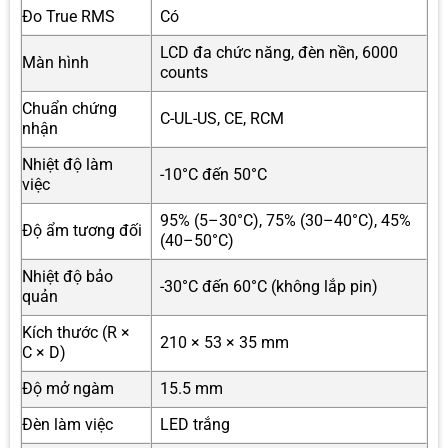
Đo True RMS
Có
LCD đa chức năng, đèn nền, 6000
Màn hình
counts
Chuẩn chứng
C-UL-US, CE, RCM
nhận
Nhiệt độ làm
-10°C đến 50°C
việc
95% (5–30°C), 75% (30–40°C), 45%
Độ ẩm tương đối
(40–50°C)
Nhiệt độ bảo
-30°C đến 60°C (không lắp pin)
quản
Kích thước (R ×
210 × 53 × 35 mm
C × D)
Độ mở ngàm
15.5 mm
Đèn làm việc
LED trắng