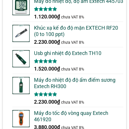
Máy đo nhiệt độ, độ ẩm Extech 445703
5.00
1
trên 5
1.120.000
₫
chưa VAT 8%
dựa trên
đánh giá
Khúc xạ kế đo độ mặn EXTECH RF20
(0 to 100 ppt)
2.230.000
₫
chưa VAT 8%
Usb ghi nhiệt độ Extech TH10
5.00
1
trên 5
1.520.000
₫
chưa VAT 8%
dựa trên
đánh giá
Máy đo nhiệt độ độ ẩm điểm sương
Extech RH300
5.00
1
trên 5
2.230.000
₫
chưa VAT 8%
dựa trên
đánh giá
Máy đo tốc độ vòng quay Extech
461920
3.880.000
₫
chưa VAT 8%