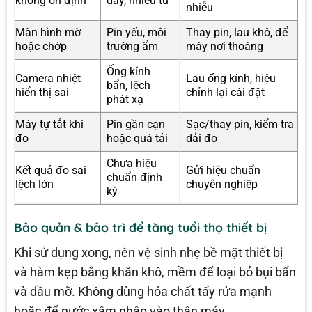
không ổn định
dây, nhiễu từ
nhiễu
Màn hình mờ
Pin yếu, môi
Thay pin, lau khô, để
hoặc chớp
trường ẩm
máy nơi thoáng
Ống kính
Camera nhiệt
Lau ống kính, hiệu
bẩn, lệch
hiển thị sai
chỉnh lại cài đặt
phát xạ
Máy tự tắt khi
Pin gần cạn
Sạc/thay pin, kiểm tra
đo
hoặc quá tải
dải đo
Chưa hiệu
Kết quả đo sai
Gửi hiệu chuẩn
chuẩn định
lệch lớn
chuyên nghiệp
kỳ
Bảo quản & bảo trì để tăng tuổi thọ thiết bị
Khi sử dụng xong, nên vệ sinh nhẹ bề mặt thiết bị
và hàm kẹp bằng khăn khô, mềm để loại bỏ bụi bẩn
và dầu mỡ. Không dùng hóa chất tẩy rửa mạnh
hoặc để nước xâm nhập vào thân máy.