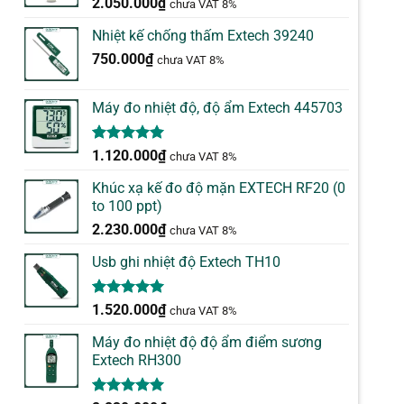
2.050.000
₫
chưa VAT 8%
Nhiệt kế chống thấm Extech 39240
750.000
₫
chưa VAT 8%
Máy đo nhiệt độ, độ ẩm Extech 445703
5.00
1
trên 5
1.120.000
₫
chưa VAT 8%
dựa trên
đánh giá
Khúc xạ kế đo độ mặn EXTECH RF20 (0
to 100 ppt)
2.230.000
₫
chưa VAT 8%
Usb ghi nhiệt độ Extech TH10
5.00
1
trên 5
1.520.000
₫
chưa VAT 8%
dựa trên
đánh giá
Máy đo nhiệt độ độ ẩm điểm sương
Extech RH300