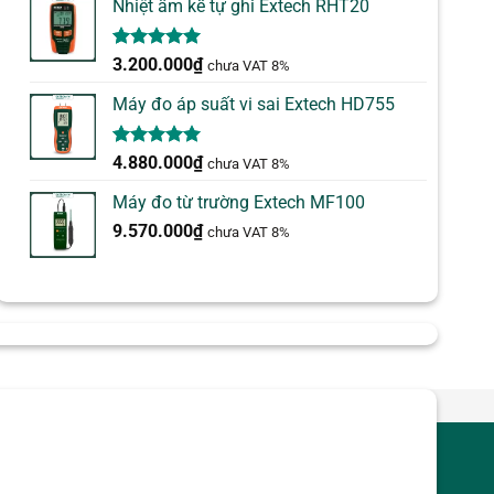
Nhiệt ẩm kế tự ghi Extech RHT20
5.00
2
trên 5
3.200.000
₫
chưa VAT 8%
dựa trên
đánh giá
Máy đo áp suất vi sai Extech HD755
5.00
1
trên 5
4.880.000
₫
chưa VAT 8%
dựa trên
đánh giá
Máy đo từ trường Extech MF100
9.570.000
₫
chưa VAT 8%