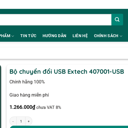
PHẨM
TIN TỨC
HƯỚNG DẪN
LIÊN HỆ
CHÍNH SÁCH
Bộ chuyển đổi USB Extech 407001-USB
Chính hãng 100%
Giao hàng miễn phí
1.266.000
₫
chưa VAT 8%
Bộ chuyển đổi USB Extech 407001-USB số lượng