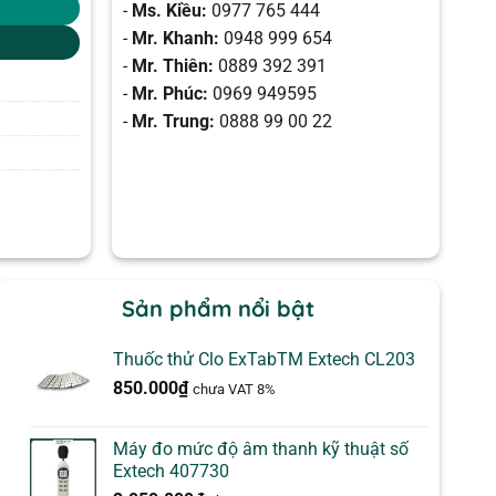
-
Ms. Kiều:
0977 765 444
-
Mr. Khanh:
0948 999 654
-
Mr. Thiên:
0889 392 391
-
Mr. Phúc:
0969 949595
-
Mr. Trung:
0888 99 00 22
Sản phẩm nổi bật
Thuốc thử Clo ExTabTM Extech CL203
850.000
₫
chưa VAT 8%
Máy đo mức độ âm thanh kỹ thuật số
Extech 407730