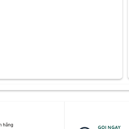
nh hãng
GỌI NGAY