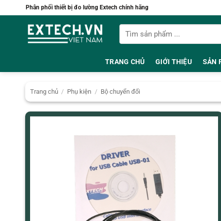
Bỏ
Phân phối thiết bị đo lường Extech chính hãng
qua
Tìm
nội
kiếm:
dung
TRANG CHỦ
GIỚI THIỆU
SẢN 
Trang chủ
/
Phụ kiện
/
Bộ chuyển đổi