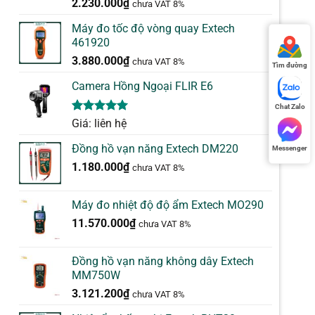
5.00
1
trên 5
2.230.000
₫
chưa VAT 8%
dựa trên
đánh giá
Máy đo tốc độ vòng quay Extech
461920
3.880.000
₫
chưa VAT 8%
Tìm đường
Camera Hồng Ngoại FLIR E6
Chat Zalo
5.00
1
trên 5
Giá: liên hệ
dựa trên
đánh giá
Đồng hồ vạn năng Extech DM220
Messenger
1.180.000
₫
chưa VAT 8%
Máy đo nhiệt độ độ ẩm Extech MO290
11.570.000
₫
chưa VAT 8%
Đồng hồ vạn năng không dây Extech
MM750W
3.121.200
₫
chưa VAT 8%