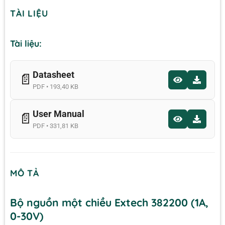
TÀI LIỆU
Tài liệu:
Datasheet
📄
PDF • 193,40 KB
User Manual
📄
PDF • 331,81 KB
MÔ TẢ
Bộ nguồn một chiều Extech 382200 (1A,
0-30V)