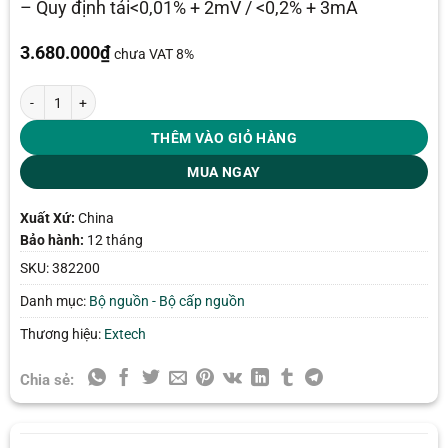
– Quy định tải<0,01% + 2mV / <0,2% + 3mA
3.680.000
₫
chưa VAT 8%
Bộ nguồn một chiều Extech 382200 (1A, 0-30V) số lượng
THÊM VÀO GIỎ HÀNG
MUA NGAY
Xuất Xứ:
China
Bảo hành:
12 tháng
SKU:
382200
Danh mục:
Bộ nguồn - Bộ cấp nguồn
Thương hiệu:
Extech
Chia sẻ: