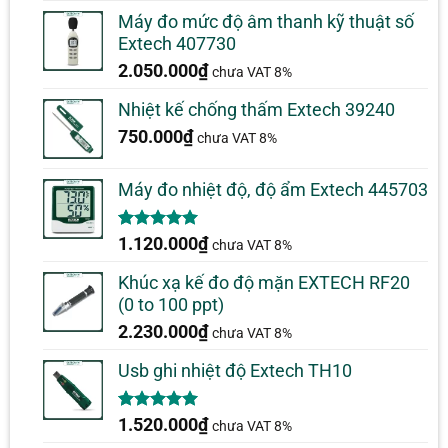
Máy đo mức độ âm thanh kỹ thuật số
Extech 407730
2.050.000
₫
chưa VAT 8%
Nhiệt kế chống thấm Extech 39240
750.000
₫
chưa VAT 8%
Máy đo nhiệt độ, độ ẩm Extech 445703
5.00
1
trên 5
1.120.000
₫
chưa VAT 8%
dựa trên
đánh giá
Khúc xạ kế đo độ mặn EXTECH RF20
(0 to 100 ppt)
2.230.000
₫
chưa VAT 8%
Usb ghi nhiệt độ Extech TH10
5.00
1
trên 5
1.520.000
₫
chưa VAT 8%
dựa trên