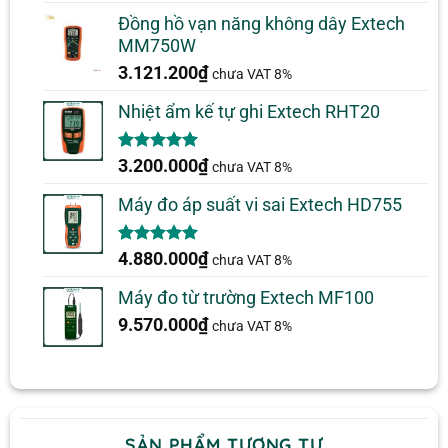
Đồng hồ vạn năng không dây Extech
MM750W
3.121.200
₫
chưa VAT 8%
Nhiệt ẩm kế tự ghi Extech RHT20
5.00
2
trên 5
3.200.000
₫
chưa VAT 8%
dựa trên
đánh giá
Máy đo áp suất vi sai Extech HD755
5.00
1
trên 5
4.880.000
₫
chưa VAT 8%
dựa trên
đánh giá
Máy đo từ trường Extech MF100
9.570.000
₫
chưa VAT 8%
SẢN PHẨM TƯƠNG TỰ