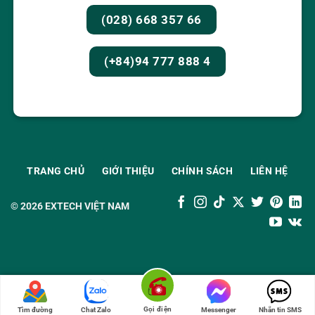
(028) 668 357 66
(+84)94 777 888 4
TRANG CHỦ
GIỚI THIỆU
CHÍNH SÁCH
LIÊN HỆ
© 2026
EXTECH VIỆT NAM
Gọi điện
Tìm đường
Chat Zalo
Messenger
Nhắn tin SMS