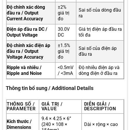
Độ chính xác dòng
±2%
Sai số của dòng đầu
đầu ra / Output
giá trị
ra
Current Accuracy
đo
Điện áp đầu ra DC /
30.0V
Giá trị điện áp đầu ra
Output Voltage
DC
tối đa
Độ chính xác điện áp
±1.5%
Sai số của điện áp
đầu ra / Output
giá trị
đầu ra
Voltage Accuracy
đo
Ripple và nhiễu /
<0.5mV
Độ nhiễu điện áp và
Ripple and Noise
/ <3mA
dòng điện ở đầu ra
Thông tin bổ sung / Additional Details
THÔNG SỐ /
GIÁ TRỊ /
DIỄN GIẢI /
PARAMETER
VALUE
DESCRIPTION
9.4 × 4.25 × 6”
Kích thước /
(240 × 108 ×
Dài × rộng × cao
Dimensions