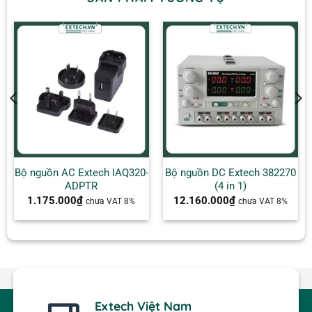
Bộ nguồn AC Extech IAQ320-
Bộ nguồn DC Extech 382270
ADPTR
(4 in 1)
1.175.000
₫
12.160.000
₫
chưa VAT 8%
chưa VAT 8%
Extech Việt Nam