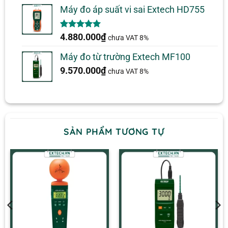
đánh giá
Máy đo áp suất vi sai Extech HD755
5.00
1
trên 5
4.880.000
₫
chưa VAT 8%
dựa trên
đánh giá
Máy đo từ trường Extech MF100
9.570.000
₫
chưa VAT 8%
SẢN PHẨM TƯƠNG TỰ