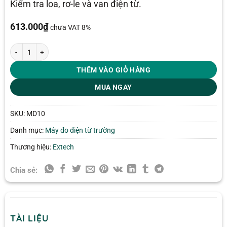
Kiểm tra loa, rơ-le và van điện từ.
613.000
₫
chưa VAT 8%
Bút dò từ trường không tiếp xúc Extech MD10 số lượng
THÊM VÀO GIỎ HÀNG
MUA NGAY
SKU:
MD10
Danh mục:
Máy đo điện từ trường
Thương hiệu:
Extech
Chia sẻ:
TÀI LIỆU