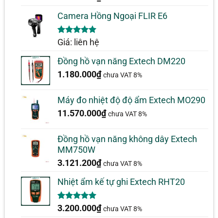
Camera Hồng Ngoại FLIR E6
5.00
1
trên 5
Giá: liên hệ
dựa trên
đánh giá
Đồng hồ vạn năng Extech DM220
1.180.000
₫
chưa VAT 8%
Máy đo nhiệt độ độ ẩm Extech MO290
11.570.000
₫
chưa VAT 8%
Đồng hồ vạn năng không dây Extech
MM750W
3.121.200
₫
chưa VAT 8%
Nhiệt ẩm kế tự ghi Extech RHT20
5.00
2
trên 5
3.200.000
₫
chưa VAT 8%
dựa trên