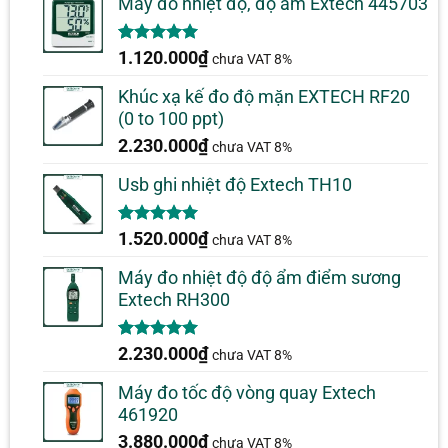
Máy đo nhiệt độ, độ ẩm Extech 445703
5.00
1
trên 5
1.120.000
₫
chưa VAT 8%
dựa trên
đánh giá
Khúc xạ kế đo độ mặn EXTECH RF20
(0 to 100 ppt)
2.230.000
₫
chưa VAT 8%
Usb ghi nhiệt độ Extech TH10
5.00
1
trên 5
1.520.000
₫
chưa VAT 8%
dựa trên
đánh giá
Máy đo nhiệt độ độ ẩm điểm sương
Extech RH300
5.00
1
trên 5
2.230.000
₫
chưa VAT 8%
dựa trên
đánh giá
Máy đo tốc độ vòng quay Extech
461920
3.880.000
₫
chưa VAT 8%