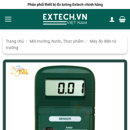
Bỏ
Phân phối thiết bị đo lường Extech chính hãng
qua
nội
dung
Trang chủ
/
Môi trường, Nước, Thực phẩm
/
Máy đo điện từ
trường