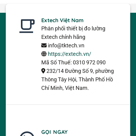
Đo từ trường AC từ các thiết bị
điện, đường dây điện và hệ thống
Extech Việt Nam
dây điện
Phân phối thiết bị đo lường
Chọn các bài đọc bằng milliGauss
Extech chính hãng
hoặc microTesla; Băng thông tần
info@tktech.vn
số ELF 30 đến 300Hz
https://extech.vn/
Thao tác đơn giản với một nút
Mã Số Thuế: 0310 972 090
bấm
232/14 Đường Số 9, phường
Độ phân giải tối đa 0,1 milliGauss
Thông Tây Hội, Thành Phố Hồ
(0,01 microTesla)
Chí Minh, Việt Nam.
bảo hành 1 năm
Extech 480823 Trường điện từ và
Máy đo tần số cực thấp
Máy đo Extech 480823 EMF / ELF
đo mức bức xạ trường điện từ
quạt, thiết bị điện, hệ thống dây
GỌI NGAY