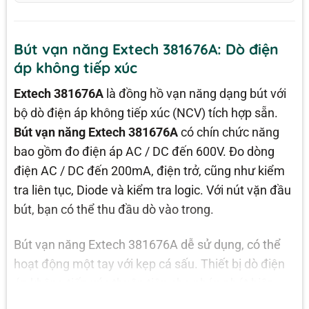
Bút vạn năng Extech 381676A: Dò điện
áp không tiếp xúc
Extech 381676A
là đồng hồ vạn năng dạng bút với
bộ dò điện áp không tiếp xúc (NCV) tích hợp sẵn.
Bút vạn năng Extech 381676A
có chín chức năng
bao gồm đo điện áp AC / DC đến 600V. Đo dòng
điện AC / DC đến 200mA, điện trở, cũng như kiểm
tra liên tục, Diode và kiểm tra logic. Với nút vặn đầu
bút, bạn có thể thu đầu dò vào trong.
Bút vạn năng Extech 381676A dễ sử dụng, có thể
hoạt động một tay với kẹp cá sấu. Thiết bị dò điện
áp không tiếp xúc thuận tiện cho phép phát hiện
nhanh điện áp trực tiếp. Bạn có thể đo thủ công