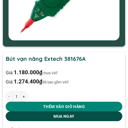
Bút vạn năng Extech 381676A
1.180.000
₫
Giá:
chưa VAT
1.274.400
₫
Giá:
đã bao gồm VAT
Bút vạn năng Extech 381676A số lượng
THÊM VÀO GIỎ HÀNG
MUA NGAY