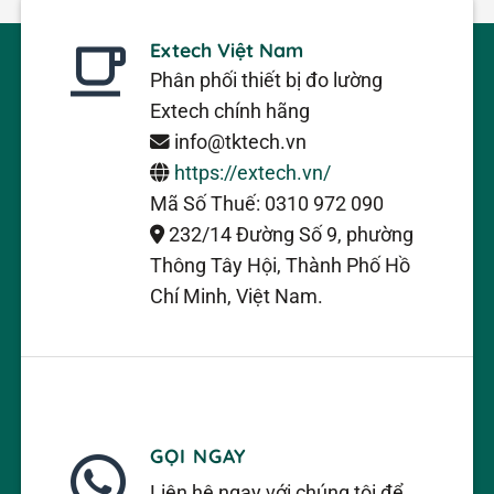
Phát hiện điện áp
Phát hiện điện
Extech Việt Nam
không tiếp xúc /
>110VAC
áp xoay chiều
NCV Detector
không tiếp xúc
Phân phối thiết bị đo lường
Extech chính hãng
200Ω, 2kΩ,
Điện trở /
Các thang đo
20kΩ, 200kΩ,
info@tktech.vn
Resistance
điện trở
2MΩ, 20MΩ
https://extech.vn/
Độ phân giải tối đa
Mã Số Thuế: 0310 972 090
điện trở /
0.1Ω
232/14 Đường Số 9, phường
Resistance Max
Thông Tây Hội, Thành Phố Hồ
Resolution
Chí Minh, Việt Nam.
Thông tin bổ sung / Additional Details
THÔNG SỐ /
DIỄN GIẢI /
GIÁ TRỊ / VALUE
PARAMETER
DESCRIPTION
Chứng nhận /
Đáp ứng tiêu
CE
GỌI NGAY
Certifications
chuẩn châu Âu
Liên hệ ngay với chúng tôi để