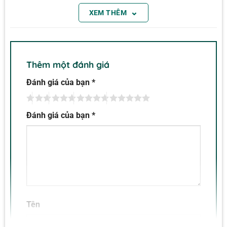
hoặc tự động. Bút đi kèm với dây đo, kẹp cá sấu,
⌄
XEM THÊM
pin và hướng dẫn sử dụng.
Thêm một đánh giá
Đánh giá của bạn
*
Đánh giá của bạn
*
Tên
Hình thực tế Bút vạn năng Extech 381676A