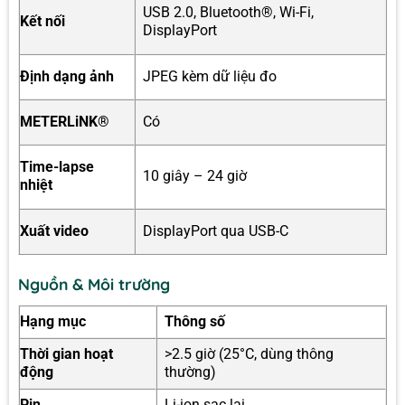
USB 2.0, Bluetooth®, Wi-Fi,
Kết nối
DisplayPort
Định dạng ảnh
JPEG kèm dữ liệu đo
METERLiNK®
Có
Time-lapse
10 giây – 24 giờ
nhiệt
Xuất video
DisplayPort qua USB-C
Nguồn & Môi trường
Hạng mục
Thông số
Thời gian hoạt
>2.5 giờ (25°C, dùng thông
động
thường)
Pin
Li-ion sạc lại