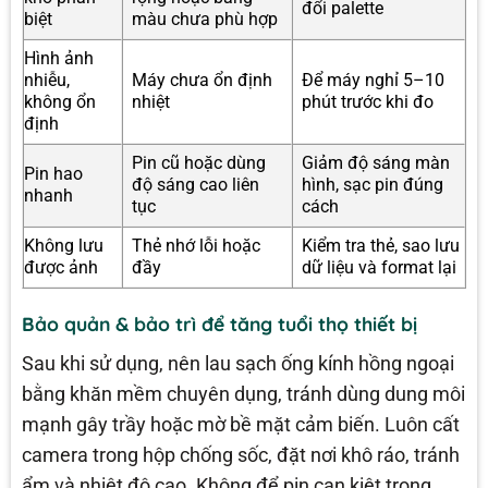
đổi palette
biệt
màu chưa phù hợp
Hình ảnh
nhiễu,
Máy chưa ổn định
Để máy nghỉ 5–10
không ổn
nhiệt
phút trước khi đo
định
Pin cũ hoặc dùng
Giảm độ sáng màn
Pin hao
độ sáng cao liên
hình, sạc pin đúng
nhanh
tục
cách
Không lưu
Thẻ nhớ lỗi hoặc
Kiểm tra thẻ, sao lưu
được ảnh
đầy
dữ liệu và format lại
Bảo quản & bảo trì để tăng tuổi thọ thiết bị
Sau khi sử dụng, nên lau sạch ống kính hồng ngoại
bằng khăn mềm chuyên dụng, tránh dùng dung môi
mạnh gây trầy hoặc mờ bề mặt cảm biến. Luôn cất
camera trong hộp chống sốc, đặt nơi khô ráo, tránh
ẩm và nhiệt độ cao. Không để pin cạn kiệt trong