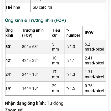
Thẻ nhớ
SD card rời
Ống kính & Trường nhìn (FOV)
Ống
Trường nhìn
Tiêu
f-
IFOV
kính
(FOV)
cự
number
5
5.2
80°
80° × 63°
f/1.3
mm
mrad/pixel
10
2.41
42°
42° × 32°
f/1.1
mm
mrad/pixel
17
1.31
24°
24° × 18°
f/1.3
mm
mrad/pixel
29
0.75
14°
14° × 10°
f/1.5
mm
mrad/pixel
Nhận dạng ống kính:
Tự động
Zoom số: