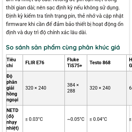
thời gian dài; nên sạc định kỳ nếu không sử dụng.
Định kỳ kiểm tra tình trạng pin, thẻ nhớ và cập nhật
firmware khi cần để đảm bảo thiết bị hoạt động ổn
định và duy trì độ chính xác lâu dài.
So sánh sản phẩm cùng phân khúc giá
Tiêu
Fluke
H
FLIR E76
Testo 868
chí
TiS75+
G
Độ
phân
384 ×
giải
320 × 240
320 × 240
6
288
hồng
ngoại
NETD
(độ
≤ 0.03°C
~0.05°C
≤ 0.04°C
≤
nhạy
nhiệt)