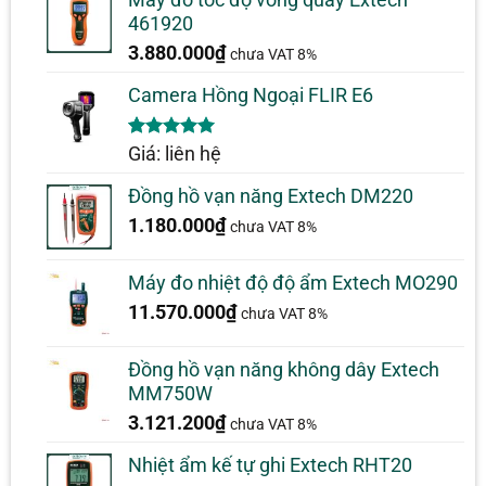
461920
3.880.000
₫
chưa VAT 8%
Camera Hồng Ngoại FLIR E6
5.00
1
trên 5
Giá: liên hệ
dựa trên
đánh giá
Đồng hồ vạn năng Extech DM220
1.180.000
₫
chưa VAT 8%
Máy đo nhiệt độ độ ẩm Extech MO290
11.570.000
₫
chưa VAT 8%
Đồng hồ vạn năng không dây Extech
MM750W
3.121.200
₫
chưa VAT 8%
Nhiệt ẩm kế tự ghi Extech RHT20