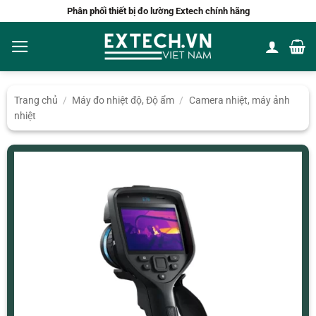
Bỏ
Phân phối thiết bị đo lường Extech chính hãng
qua
nội
dung
Trang chủ
/
Máy đo nhiệt độ, Độ ẩm
/
Camera nhiệt, máy ảnh
nhiệt