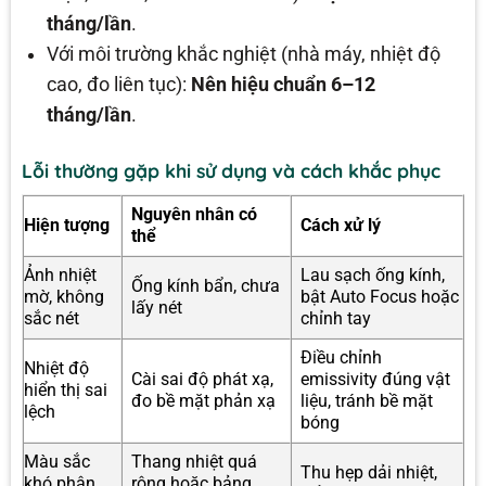
tháng/lần
.
Với môi trường khắc nghiệt (nhà máy, nhiệt độ
cao, đo liên tục):
Nên hiệu chuẩn 6–12
tháng/lần
.
Lỗi thường gặp khi sử dụng và cách khắc phục
Nguyên nhân có
Hiện tượng
Cách xử lý
thể
Ảnh nhiệt
Lau sạch ống kính,
Ống kính bẩn, chưa
mờ, không
bật Auto Focus hoặc
lấy nét
sắc nét
chỉnh tay
Điều chỉnh
Nhiệt độ
Cài sai độ phát xạ,
emissivity đúng vật
hiển thị sai
đo bề mặt phản xạ
liệu, tránh bề mặt
lệch
bóng
Màu sắc
Thang nhiệt quá
Thu hẹp dải nhiệt,
khó phân
rộng hoặc bảng