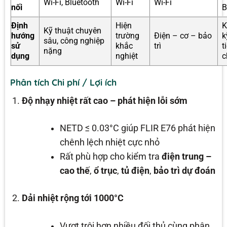
Wi-Fi, Bluetooth
Wi-Fi
Wi-Fi
nối
B
Định
Hiện
K
Kỹ thuật chuyên
hướng
trường
Điện – cơ – bảo
k
sâu, công nghiệp
sử
khắc
trì
t
nặng
dụng
nghiệt
c
Phân tích Chi phí / Lợi ích
Độ nhạy nhiệt rất cao – phát hiện lỗi sớm
NETD ≤ 0.03°C giúp FLIR E76 phát hiện
chênh lệch nhiệt cực nhỏ
Rất phù hợp cho kiểm tra
điện trung –
cao thế
,
ổ trục
,
tủ điện
,
bảo trì dự đoán
Dải nhiệt rộng tới 1000°C
Vượt trội hơn nhiều đối thủ cùng phân