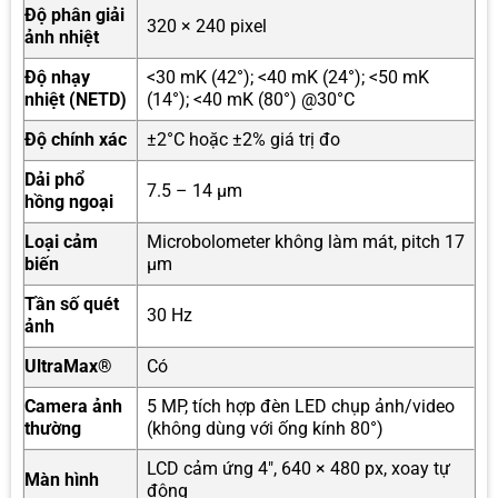
Độ phân giải
320 × 240 pixel
ảnh nhiệt
Độ nhạy
<30 mK (42°); <40 mK (24°); <50 mK
nhiệt (NETD)
(14°); <40 mK (80°) @30°C
Độ chính xác
±2°C hoặc ±2% giá trị đo
Dải phổ
7.5 – 14 µm
hồng ngoại
Loại cảm
Microbolometer không làm mát, pitch 17
biến
µm
Tần số quét
30 Hz
ảnh
UltraMax®
Có
Camera ảnh
5 MP, tích hợp đèn LED chụp ảnh/video
thường
(không dùng với ống kính 80°)
LCD cảm ứng 4″, 640 × 480 px, xoay tự
Màn hình
động