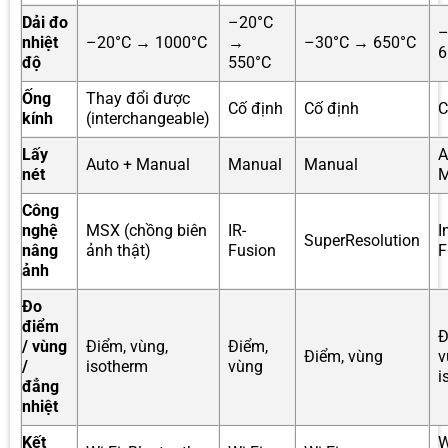
Dải đo
–20°C
–
nhiệt
–20°C → 1000°C
→
–30°C → 650°C
6
độ
550°C
Ống
Thay đổi được
Cố định
Cố định
C
kính
(interchangeable)
Lấy
A
Auto + Manual
Manual
Manual
nét
M
Công
nghệ
MSX (chồng biên
IR-
I
SuperResolution
nâng
ảnh thật)
Fusion
F
ảnh
Đo
điểm
Đ
/ vùng
Điểm, vùng,
Điểm,
Điểm, vùng
v
/
isotherm
vùng
i
đẳng
nhiệt
Kết
W