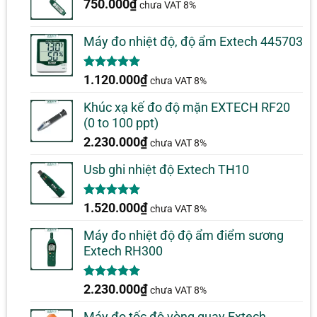
750.000
₫
chưa VAT 8%
Máy đo nhiệt độ, độ ẩm Extech 445703
5.00
1
trên 5
1.120.000
₫
chưa VAT 8%
dựa trên
đánh giá
Khúc xạ kế đo độ mặn EXTECH RF20
(0 to 100 ppt)
2.230.000
₫
chưa VAT 8%
Usb ghi nhiệt độ Extech TH10
5.00
1
trên 5
1.520.000
₫
chưa VAT 8%
dựa trên
đánh giá
Máy đo nhiệt độ độ ẩm điểm sương
Extech RH300
5.00
1
trên 5
2.230.000
₫
chưa VAT 8%
dựa trên
đánh giá
Máy đo tốc độ vòng quay Extech