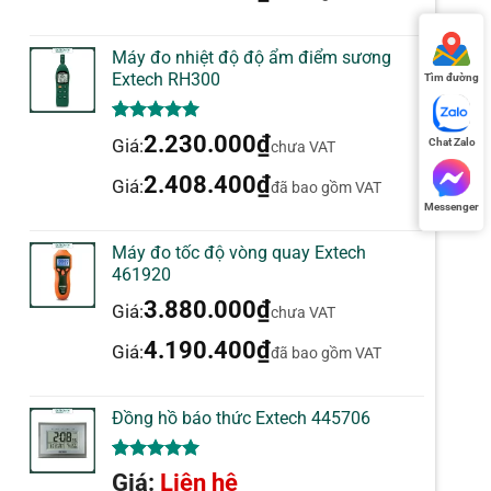
Máy đo nhiệt độ độ ẩm điểm sương
Extech RH300
Tìm đường
5.00
1
trên 5
2.230.000
₫
Giá:
Chat Zalo
chưa VAT
dựa trên
đánh giá
2.408.400
₫
Giá:
đã bao gồm VAT
Messenger
Máy đo tốc độ vòng quay Extech
461920
3.880.000
₫
Giá:
chưa VAT
4.190.400
₫
Giá:
đã bao gồm VAT
Đồng hồ báo thức Extech 445706
5.00
1
trên 5
Giá:
Liên hệ
dựa trên