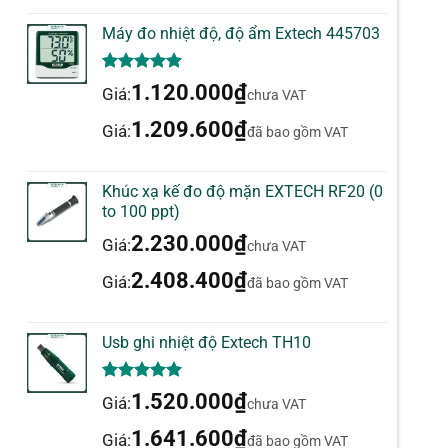
Máy đo nhiệt độ, độ ẩm Extech 445703
5.00
1
trên 5
1.120.000
₫
Giá:
chưa VAT
dựa trên
đánh giá
1.209.600
₫
Giá:
đã bao gồm VAT
Khúc xạ kế đo độ mặn EXTECH RF20 (0
to 100 ppt)
2.230.000
₫
Giá:
chưa VAT
2.408.400
₫
Giá:
đã bao gồm VAT
Usb ghi nhiệt độ Extech TH10
5.00
1
trên 5
1.520.000
₫
Giá:
chưa VAT
dựa trên
đánh giá
1.641.600
₫
Giá:
đã bao gồm VAT