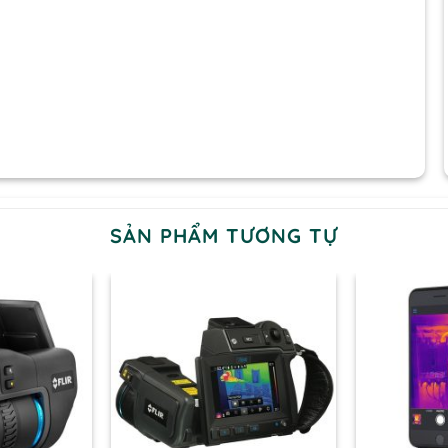
ả bốn máy ảnh này trở nên dễ sử dụng, ngay cả chỉ với
el
1°F) / < 60 mK
er không làm mát
SẢN PHẨM TƯƠNG TỰ
 nét (Focus-free)
h hồng ngoại bằng chi tiết từ camera ảnh thật
 ảnh hồng ngoại trên ảnh thường