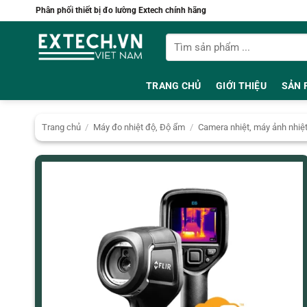
Bỏ
Phân phối thiết bị đo lường Extech chính hãng
qua
Tìm
nội
kiếm:
dung
TRANG CHỦ
GIỚI THIỆU
SẢN 
Trang chủ
/
Máy đo nhiệt độ, Độ ẩm
/
Camera nhiệt, máy ảnh nhiệ