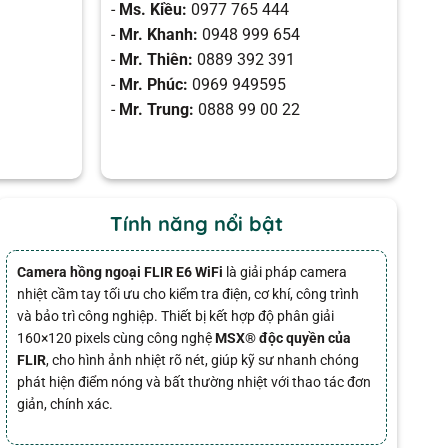
-
Ms. Kiều:
0977 765 444
-
Mr. Khanh:
0948 999 654
-
Mr. Thiên:
0889 392 391
-
Mr. Phúc:
0969 949595
-
Mr. Trung:
0888 99 00 22
Tính năng nổi bật
Camera hồng ngoại FLIR E6 WiFi
là giải pháp camera
nhiệt cầm tay tối ưu cho kiểm tra điện, cơ khí, công trình
và bảo trì công nghiệp. Thiết bị kết hợp độ phân giải
160×120 pixels cùng công nghệ
MSX® độc quyền của
FLIR
, cho hình ảnh nhiệt rõ nét, giúp kỹ sư nhanh chóng
phát hiện điểm nóng và bất thường nhiệt với thao tác đơn
giản, chính xác.