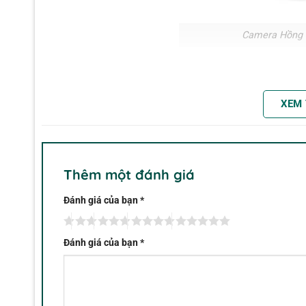
Camera Hồng N
Camera hồng ngoại
FLIR E6 WiFi
là lựa chọn cân bằng 
cầm tay chuyên nghiệp. Sản phẩm được FLIR phát triển 
XEM
nhà và bảo trì công nghiệp với yêu cầu
độ chính xác c
Sở hữu độ phân giải hồng ngoại 160×120 pixels cùng
hình ảnh nhiệt rõ chi tiết, giúp kỹ sư dễ dàng xác đị
Thêm một đánh giá
phân tích chuyên sâu.
Đánh giá của bạn
*
Vì sao nên chọn Camera Hồng Ngoại FLI
Độ tin cậy cao
: Sản phẩm từ FLIR – thương hiệu hà
Đánh giá của bạn
*
Hình ảnh nhiệt sắc nét
: Độ phân giải 160×120 kết h
Tiện lợi khi làm việc hiện trường
: Kết nối WiFi, tru
Tối ưu chi phí đầu tư
: Đáp ứng tốt nhu cầu kiểm tra