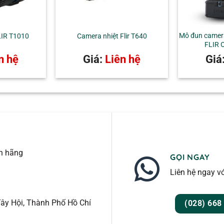
Thermal, Picture-in-Picture, Thermal Blending, Camera số
on, Rainbow
Mô đun camera
LIR T1010
Camera nhiệt Flir T640
FLIR 
n hệ
Giá:
Liên hệ
Giá
2°F)
 điều kiện nhiệt độ môi trường 10°C – 35°C và nhiệt độ vật đo > 0°C
nh hãng
dưới / theo khoảng
GỌI NGAY
Liên hệ ngay vớ
t độ phản xạ nhập vào
thị Min/Max
ây Hội, Thành Phố Hồ Chí
(028) 668
 định dạng ngày & giờ