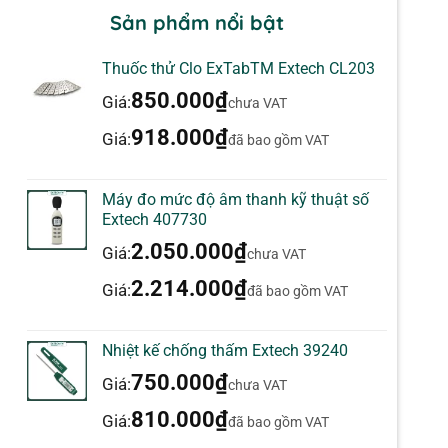
Sản phẩm nổi bật
Thuốc thử Clo ExTabTM Extech CL203
850.000
₫
Giá:
chưa VAT
918.000
₫
Giá:
đã bao gồm VAT
Máy đo mức độ âm thanh kỹ thuật số
Extech 407730
2.050.000
₫
Giá:
chưa VAT
2.214.000
₫
Giá:
đã bao gồm VAT
Nhiệt kế chống thấm Extech 39240
750.000
₫
Giá:
chưa VAT
810.000
₫
Giá:
đã bao gồm VAT