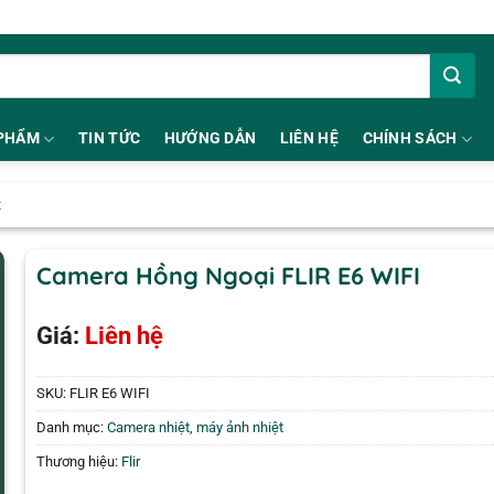
PHẨM
TIN TỨC
HƯỚNG DẪN
LIÊN HỆ
CHÍNH SÁCH
t
Camera Hồng Ngoại FLIR E6 WIFI
Giá:
Liên hệ
SKU:
FLIR E6 WIFI
Danh mục:
Camera nhiệt, máy ảnh nhiệt
Thương hiệu:
Flir