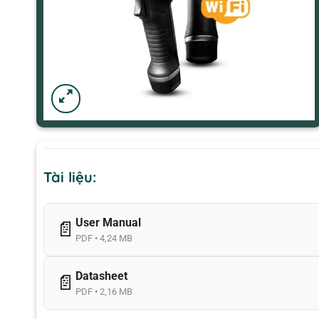
Tài liệu:
User Manual
📄
PDF • 4,24 MB
Datasheet
📄
PDF • 2,16 MB