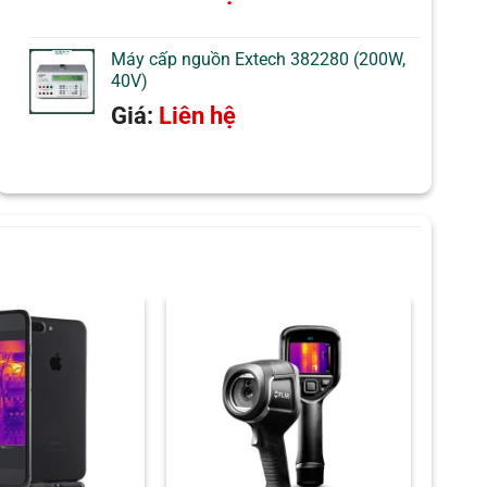
đánh giá
Máy cấp nguồn Extech 382280 (200W,
40V)
Giá:
Liên hệ