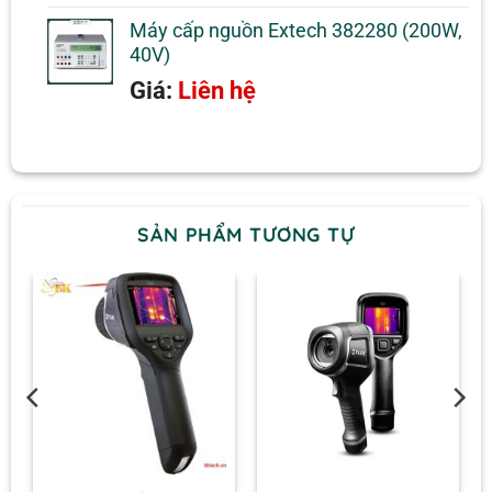
Máy cấp nguồn Extech 382280 (200W,
Phạm vi cho phép = 18 đến 56
Điện áp bên ngoài
40V)
VDC, tối đa 8 W
Giá:
Liên hệ
4,84 x 3,03 x 3,03 “(123 x 77 x 77
Kích thước
mm)
Cân nặng
1,8 lbs (0,82 kg)
Giá đỡ chân đế: 4 x M4 trên 4
mặt. Giá
Gắn
SẢN PHẨM TƯƠNG TỰ
gắn chân máy: UNC ¼ “-20 trên 2
mặt