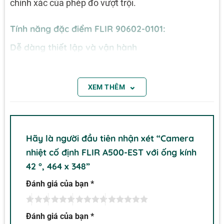
chính xác của phép đo vượt trội.
Tính năng đặc điểm FLIR 90602-0101:
Dễ dàng thiết lập và vận hành
Bắt đầu sàng lọc nhanh chóng với thời gian nâng
cấp hạn chế và kết nối đơn giản.
⌄
XEM THÊM
Trình duyệt web tích hợp với giao diện trực quan để
thiết lập máy ảnh đơn giản
Kết nối Ethernet và Wi-Fi tiêu chuẩn và Nguồn qua
Hãy là người đầu tiên nhận xét “Camera
Ethernet để lắp đặt một dây cáp
nhiệt cố định FLIR A500-EST với ống kính
Tích hợp dễ dàng vào các dịch vụ web với RESTful
42 °, 464 x 348”
API qua XML hoặc JSON, trong khi tuân thủ ONVIF
Đánh giá của bạn
*
cung cấp các giải pháp VMS và NVR bảo mật tiêu
chuẩn
Đánh giá của bạn
*
Nhiều điểm lắp trường hợp để hỗ trợ lắp đặt chân