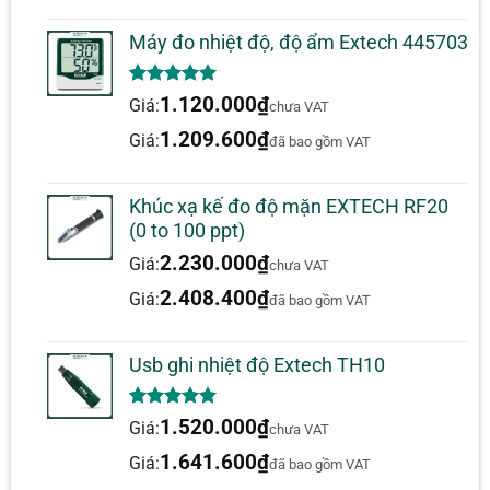
Các ứng dụng
Máy đo nhiệt độ, độ ẩm Extech 445703
Phát hiện nhiệt độ cơ thể tăng cao
Thương mại
5.00
1
trên 5
1.120.000
₫
Giá:
chưa VAT
Mục
dựa trên
đánh giá
1.209.600
₫
Giá:
Trạm kiểm soát
đã bao gồm VAT
Khu vực đông người qua lại
Khúc xạ kế đo độ mặn EXTECH RF20
Thông số kỹ thuật Camera nhiệt FLIR A500-EST
(0 to 100 ppt)
90602-0101
2.230.000
₫
Giá:
chưa VAT
2.408.400
₫
Giá:
đã bao gồm VAT
Độ phân giải hồng
464 x 348 điểm ảnh
ngoại
Độ phân giải máy
Usb ghi nhiệt độ Extech TH10
1280 x 960
ảnh trực quan
5.00
1
trên 5
Độ phân giải nhiệt /
1.520.000
₫
Giá:
chưa VAT
<30 mK ở 86 ° F (30 ° C)
dựa trên
NETD
đánh giá
1.641.600
₫
Giá:
đã bao gồm VAT
Ống kính
42 °