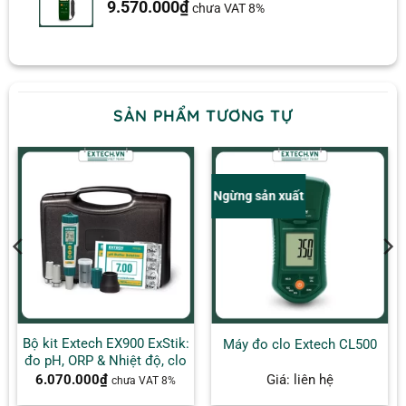
9.570.000
₫
chưa VAT 8%
SẢN PHẨM TƯƠNG TỰ
Ngừng sản xuất
Bộ kit Extech EX900 ExStik:
Máy đo clo Extech CL500
đo pH, ORP & Nhiệt độ, clo
6.070.000
₫
Giá: liên hệ
chưa VAT 8%