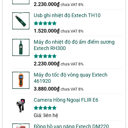
2.230.000
₫
chưa VAT 8%
Usb ghi nhiệt độ Extech TH10
5.00
1
trên 5
1.520.000
₫
chưa VAT 8%
dựa trên
đánh giá
Máy đo nhiệt độ độ ẩm điểm sương
Extech RH300
5.00
1
trên 5
2.230.000
₫
chưa VAT 8%
dựa trên
đánh giá
Máy đo tốc độ vòng quay Extech
461920
3.880.000
₫
chưa VAT 8%
Camera Hồng Ngoại FLIR E6
5.00
1
trên 5
Giá: liên hệ
dựa trên
đánh giá
Đồng hồ vạn năng Extech DM220