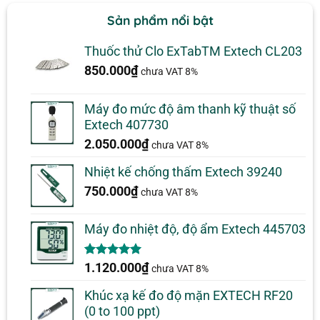
Sản phẩm nổi bật
Thuốc thử Clo ExTabTM Extech CL203
850.000
₫
chưa VAT 8%
Máy đo mức độ âm thanh kỹ thuật số
Extech 407730
2.050.000
₫
chưa VAT 8%
Nhiệt kế chống thấm Extech 39240
750.000
₫
chưa VAT 8%
Máy đo nhiệt độ, độ ẩm Extech 445703
5.00
1
trên 5
1.120.000
₫
chưa VAT 8%
dựa trên
đánh giá
Khúc xạ kế đo độ mặn EXTECH RF20
(0 to 100 ppt)