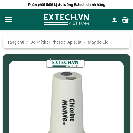
Bỏ
Phân phối thiết bị đo lường Extech chính hãng
qua
nội
dung
Trang chủ
/
Đo khí thải, Phát xạ, Áp suất
/
Máy đo Clo