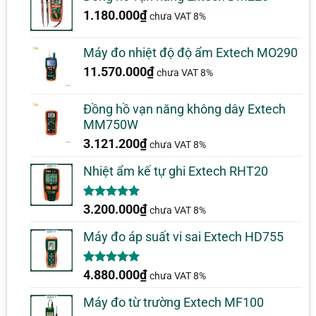
1.180.000
₫
chưa VAT 8%
Máy đo nhiệt độ độ ẩm Extech MO290
11.570.000
₫
chưa VAT 8%
Đồng hồ vạn năng không dây Extech
MM750W
3.121.200
₫
chưa VAT 8%
Nhiệt ẩm kế tự ghi Extech RHT20
5.00
2
trên 5
3.200.000
₫
chưa VAT 8%
dựa trên
đánh giá
Máy đo áp suất vi sai Extech HD755
5.00
1
trên 5
4.880.000
₫
chưa VAT 8%
dựa trên
đánh giá
Máy đo từ trường Extech MF100