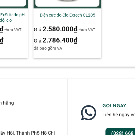
+
ExStik: đo pH,
Điện cực đo Clo Extech CL205
độ, clo
₫
2.580.000
₫
Giá:
chưa VAT
chưa VAT
₫
2.786.400
₫
Giá:
đã bao gồm VAT
nh hãng
GỌI NGAY
Liên hệ ngay vớ
ây Hội, Thành Phố Hồ Chí
(028) 668