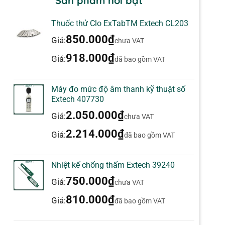
Sản phẩm nổi bật
Thuốc thử Clo ExTabTM Extech CL203
850.000
₫
Giá:
chưa VAT
918.000
₫
Giá:
đã bao gồm VAT
Máy đo mức độ âm thanh kỹ thuật số
Extech 407730
2.050.000
₫
Giá:
chưa VAT
2.214.000
₫
Giá:
đã bao gồm VAT
Nhiệt kế chống thấm Extech 39240
750.000
₫
Giá:
chưa VAT
810.000
₫
Giá:
đã bao gồm VAT