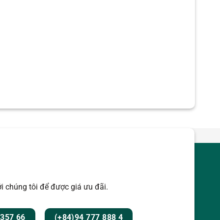
i chúng tôi để được giá ưu đãi.
 357 66
(+84)94 777 888 4