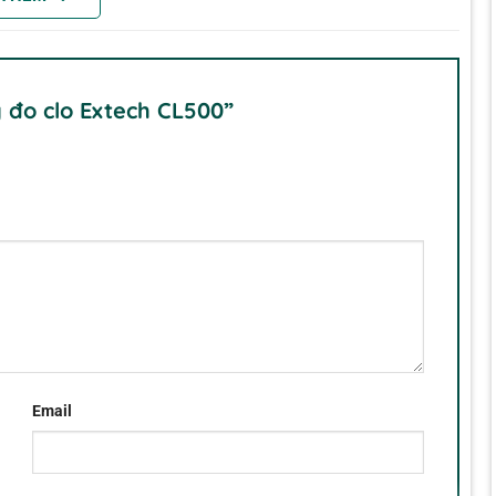
y đo clo Extech CL500”
 nước thải và Phương pháp tiêu chuẩn 4500-Cl-G cho nước uống
Email