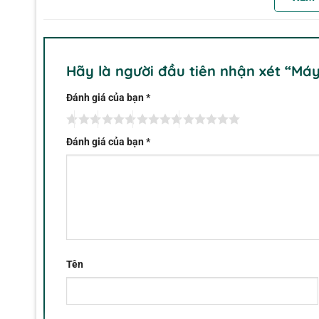
Phạm vi (ppm)
0,01 đến 3,50ppm
Nghị quyết
0,01ppm
Độ chính xác
± 0,02ppm @ 1ppm
Hãy là người đầu tiên nhận xét “Má
Nguồn sáng
LED, 525nm
Đánh giá của bạn
*
phương pháp
Điều chỉnh phương pháp USEPA 330.5 cho
Thời gian đáp ứng
<10 giây
Đánh giá của bạn
*
Kích thước
6,1 x 3.0 x 2,4 “(155 x 76 x 62mm)
Cân nặng
11,3oz (320g)
Có cái gì trong hộp vậy:
Máy đo clo CL500
Dung dịch chuẩn clo miễn phí 1.0ppm
Tên
Dung dịch chuẩn tổng số 1,0
Dung dịch chuẩn clo
Hai chai thử nghiệm và nắp