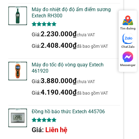
Máy đo nhiệt độ độ ẩm điểm sương
Extech RH300
Tìm đường
5.00
1
trên 5
2.230.000
₫
Giá:
chưa VAT
dựa trên
đánh giá
2.408.400
₫
Giá:
đã bao gồm VAT
Chat Zalo
Máy đo tốc độ vòng quay Extech
Messenger
461920
3.880.000
₫
Giá:
chưa VAT
4.190.400
₫
Giá:
đã bao gồm VAT
Đồng hồ báo thức Extech 445706
5.00
1
trên 5
Giá:
Liên hệ
dựa trên
đánh giá