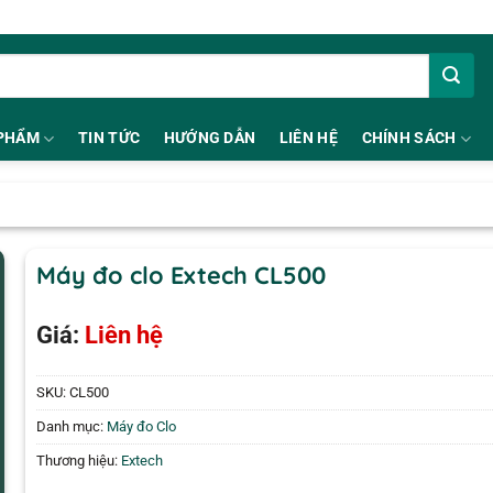
PHẨM
TIN TỨC
HƯỚNG DẪN
LIÊN HỆ
CHÍNH SÁCH
Máy đo clo Extech CL500
Giá:
Liên hệ
SKU:
CL500
Danh mục:
Máy đo Clo
Thương hiệu:
Extech