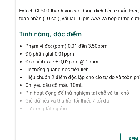
Extech CL500 thành với các dung dịch tiêu chuẩn Free, 
toàn phần (10 cái), vải lau, 6 pin AAA và hộp đựng cứn
Tính năng, đặc điểm
Phạm vi đo: (ppm) 0,01 đến 3,50ppm
Độ phân giải 0,01ppm
Độ chính xác ± 0,02ppm @ 1ppm
Hệ thống quang học tiên tiến
Hiệu chuẩn 2 điểm độc lập cho clo tự do và toàn p
Chỉ yêu cầu cỡ mẫu 10mL
Pin hoạt động để thử nghiệm tại chỗ và tại chỗ
Giữ dữ liệu và thu hồi tối thiểu / tối đa
Tự động tắt nguồn
Thông số kỹ thuật:
Thông số kỹ thuật chung
XEM