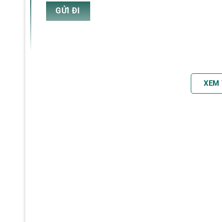
Bột DPD clo miễn phí (10 cái)
Tổng bột DPD (10 cái)
Vải sạch
Sáu pin AAA
Hộp đựng cứng
Đánh giá
XEM
Chưa có đánh giá nào.