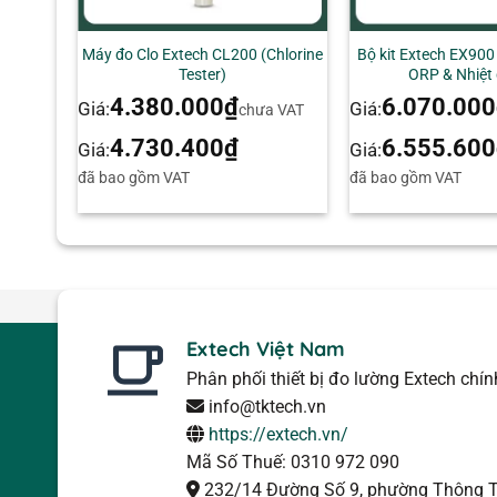
+
+
Máy đo Clo Extech CL200 (Chlorine
Bộ kit Extech EX900 
Tester)
ORP & Nhiệt 
4.380.000
₫
6.070.000
Giá:
Giá:
chưa VAT
4.730.400
₫
6.555.600
Giá:
Giá:
đã bao gồm VAT
đã bao gồm VAT
Extech Việt Nam
Phân phối thiết bị đo lường Extech chí
info@tktech.vn
https://extech.vn/
Mã Số Thuế: 0310 972 090
232/14 Đường Số 9, phường Thông T