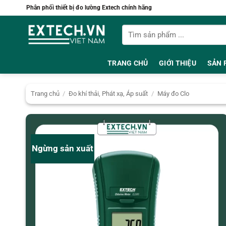
Bỏ
Phân phối thiết bị đo lường Extech chính hãng
qua
Tìm
nội
kiếm:
dung
TRANG CHỦ
GIỚI THIỆU
SẢN 
Trang chủ
/
Đo khí thải, Phát xạ, Áp suất
/
Máy đo Clo
Ngừng sản xuất