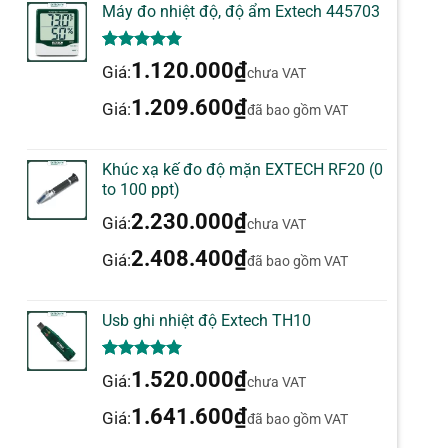
Máy đo nhiệt độ, độ ẩm Extech 445703
5.00
1
trên 5
1.120.000
₫
Giá:
chưa VAT
dựa trên
đánh giá
1.209.600
₫
Giá:
đã bao gồm VAT
Khúc xạ kế đo độ mặn EXTECH RF20 (0
to 100 ppt)
2.230.000
₫
Giá:
chưa VAT
2.408.400
₫
Giá:
đã bao gồm VAT
Usb ghi nhiệt độ Extech TH10
5.00
1
trên 5
1.520.000
₫
Giá:
chưa VAT
dựa trên
đánh giá
1.641.600
₫
Giá:
đã bao gồm VAT