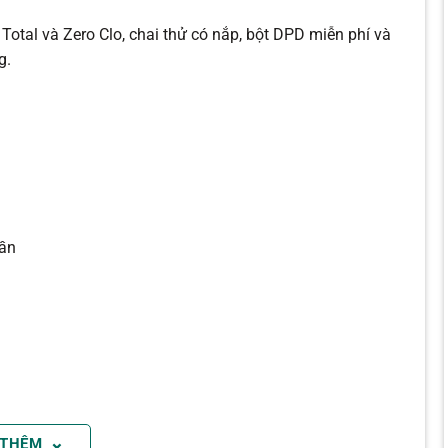
Total và Zero Clo, chai thử có nắp, bột DPD miễn phí và
g.
hần
⌄
 THÊM