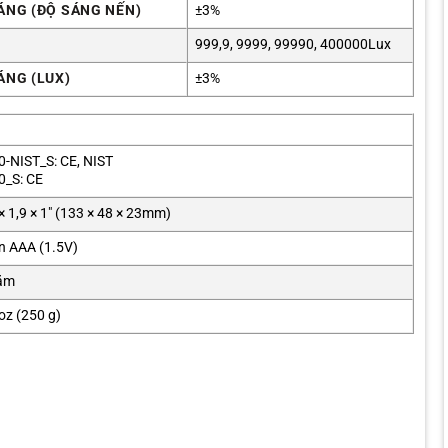
ÁNG (ĐỘ SÁNG NẾN)
±3%
999,9, 9999, 99990, 400000Lux
ÁNG (LUX)
±3%
0-NIST_S: CE, NIST
0_S: CE
 × 1,9 × 1″ (133 × 48 × 23mm)
in AAA (1.5V)
ăm
 oz (250 g)