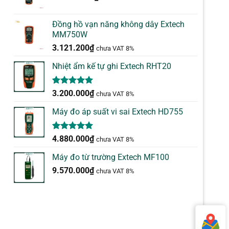
Đồng hồ vạn năng không dây Extech
MM750W
3.121.200
₫
chưa VAT 8%
Nhiệt ẩm kế tự ghi Extech RHT20
5.00
2
trên 5
3.200.000
₫
chưa VAT 8%
dựa trên
đánh giá
Máy đo áp suất vi sai Extech HD755
5.00
1
trên 5
4.880.000
₫
chưa VAT 8%
dựa trên
đánh giá
Máy đo từ trường Extech MF100
9.570.000
₫
chưa VAT 8%