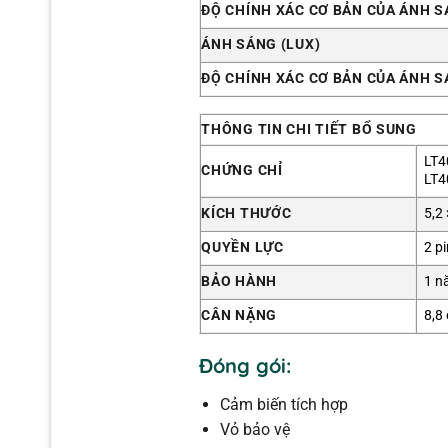
ĐỘ CHÍNH XÁC CƠ BẢN CỦA ÁNH S
ÁNH SÁNG (LUX)
ĐỘ CHÍNH XÁC CƠ BẢN CỦA ÁNH S
THÔNG TIN CHI TIẾT BỔ SUNG
LT4
CHỨNG CHỈ
LT4
KÍCH THƯỚC
5,2
QUYỀN LỰC
2 p
BẢO HÀNH
1 n
CÂN NẶNG
8,8
Đóng gói:
Cảm biến tích hợp
Vỏ bảo vệ