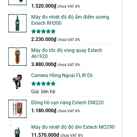
5.00
1
trên 5
1.520.000
₫
chưa VAT 8%
dựa trên
đánh giá
Máy đo nhiệt độ độ ẩm điểm sương
Extech RH300
5.00
1
trên 5
2.230.000
₫
chưa VAT 8%
dựa trên
đánh giá
Máy đo tốc độ vòng quay Extech
461920
3.880.000
₫
chưa VAT 8%
Camera Hồng Ngoại FLIR E6
5.00
1
trên 5
Giá: liên hệ
dựa trên
đánh giá
Đồng hồ vạn năng Extech DM220
1.180.000
₫
chưa VAT 8%
Máy đo nhiệt độ độ ẩm Extech MO290
11.570.000
₫
chưa VAT 8%