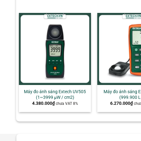
+
+
Máy đo ánh sáng Extech UV505
Máy đo ánh sáng E
(1~3999 μW / cm2)
(999.900 L
4.380.000
₫
6.270.000
₫
chưa VAT 8%
chư