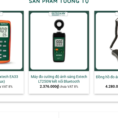
SẢN PHẨM TƯƠNG TỰ
+
+
xtech EA33
Máy đo cường độ ánh sáng Extech
Đồng hồ đo á
ux)
LT250W kết nối Bluetooth
2.376.000
₫
4.280.
a VAT 8%
chưa VAT 8%