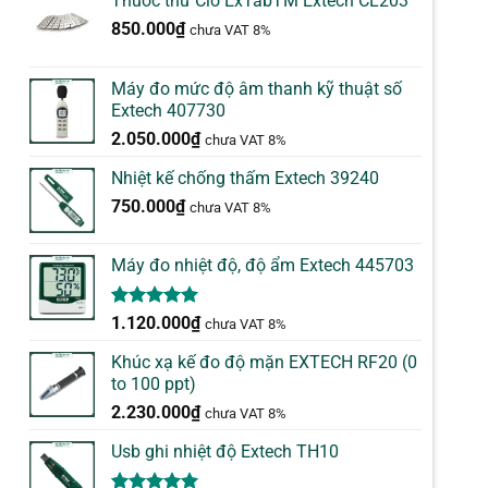
Thuốc thử Clo ExTabTM Extech CL203
850.000
₫
chưa VAT 8%
Máy đo mức độ âm thanh kỹ thuật số
Extech 407730
2.050.000
₫
chưa VAT 8%
Nhiệt kế chống thấm Extech 39240
750.000
₫
chưa VAT 8%
Máy đo nhiệt độ, độ ẩm Extech 445703
5.00
1
trên 5
1.120.000
₫
chưa VAT 8%
dựa trên
đánh giá
Khúc xạ kế đo độ mặn EXTECH RF20 (0
to 100 ppt)
2.230.000
₫
chưa VAT 8%
Usb ghi nhiệt độ Extech TH10