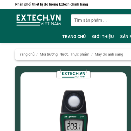
Bỏ
Phân phối thiết bị đo lường Extech chính hãng
qua
Tìm
nội
kiếm:
dung
TRANG CHỦ
GIỚI THIỆU
SẢN 
Trang chủ
/
Môi trường, Nước, Thực phẩm
/
Máy đo ánh sáng