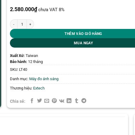
2.580.000
₫
chưa VAT 8%
Đồng hồ đo ánh sáng Led Extech LT40 số lượng
THÊM VÀO GIỎ HÀNG
MUA NGAY
Xuất Xứ:
Taiwan
Bảo hành:
12 tháng
SKU:
LT40
Danh mục:
Máy đo ánh sáng
Thương hiệu:
Extech
Chia sẻ: