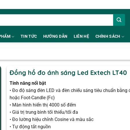
PHẨM
TIN TỨC
HƯỚNG DẪN
LIÊN HỆ
CHÍNH SÁCH
Đồng hồ đo ánh sáng Led Extech LT40
Tính năng nổi bật
• Đo độ sáng đèn LED và đèn chiếu sáng tiêu chuẩn bằng 
hoặc Foot-Candle (Fc)
• Màn hình hiển thị 4000 số đếm
• Giá trị trung bình tối thiểu/tối đa
• Đo lường hiệu chỉnh Cosine và màu sắc
• Tự động tắt nguồn