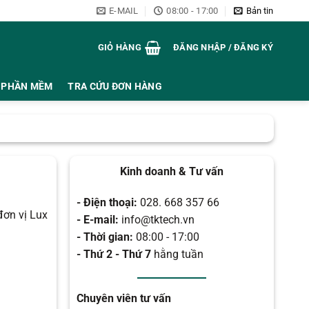
E-MAIL
08:00 - 17:00
Bản tin
GIỎ HÀNG
ĐĂNG NHẬP / ĐĂNG KÝ
PHẦN MỀM
TRA CỨU ĐƠN HÀNG
Kinh doanh & Tư vấn
- Điện thoại:
028. 668 357 66
đơn vị Lux
- E-mail:
info@tktech.vn
- Thời gian:
08:00 - 17:00
- Thứ 2 - Thứ 7
hằng tuần
Chuyên viên tư vấn