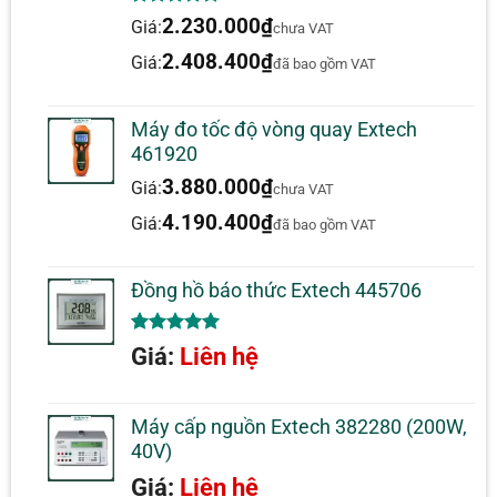
5.00
1
trên 5
2.230.000
₫
Giá:
chưa VAT
dựa trên
đánh giá
2.408.400
₫
Giá:
đã bao gồm VAT
Máy đo tốc độ vòng quay Extech
461920
3.880.000
₫
Giá:
chưa VAT
4.190.400
₫
Giá:
đã bao gồm VAT
Đồng hồ báo thức Extech 445706
5.00
1
trên 5
Giá:
Liên hệ
dựa trên
đánh giá
Máy cấp nguồn Extech 382280 (200W,
40V)
Giá:
Liên hệ