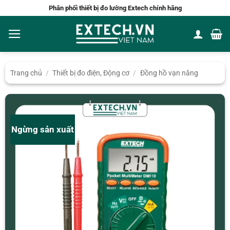
Bỏ
Phân phối thiết bị đo lường Extech chính hãng
qua
nội
dung
Trang chủ
/
Thiết bị đo điện, Động cơ
/
Đồng hồ vạn năng
Ngừng sản xuất