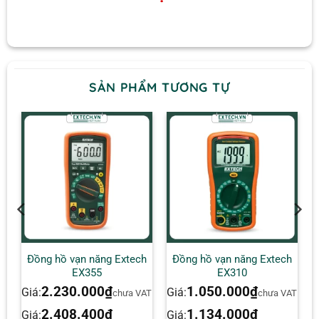
SẢN PHẨM TƯƠNG TỰ
h
Đồng hồ vạn năng Extech
Đồng hồ vạn năng Extech
EX355
EX310
2.230.000
₫
1.050.000
₫
Giá:
Giá:
chưa VAT
chưa VAT
2.408.400
₫
1.134.000
₫
Giá:
Giá: