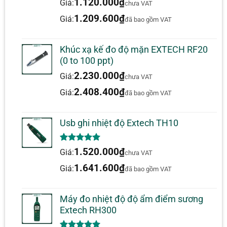
bao da cao su cung cấp thêm sự
1.120.000
₫
Giá:
chưa VAT
dựa trên
bảo vệ trên đồng hồ. Chỉ báo pin
đánh giá
1.209.600
₫
Giá:
đã bao gồm VAT
quá mức và quá thấp cũng là các
tính năng tiêu chuẩn.
Khúc xạ kế đo độ mặn EXTECH RF20
(0 to 100 ppt)
2.230.000
₫
Giá:
chưa VAT
2.408.400
₫
Giá:
đã bao gồm VAT
Usb ghi nhiệt độ Extech TH10
5.00
1
trên 5
1.520.000
₫
Giá:
chưa VAT
dựa trên
đánh giá
1.641.600
₫
Giá:
đã bao gồm VAT
Máy đo nhiệt độ độ ẩm điểm sương
Extech RH300