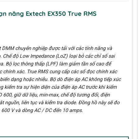
ạn năng Extech EX350 True RMS
 DMM chuyên nghiệp được tải với các tính năng và
 Chế độ Low Impedance (LoZ) loại bỏ các chỉ số sai
ma. Bộ lọc thông thấp (LPF) làm giảm tần số cao để
c chính xác. True RMS cung cấp các số đọc chính xác
 biến dạng hoặc nhiễu. Bộ dò điện áp AC không tiếp xúc
g kiểm tra sự hiện diện của điện áp AC trước khi kiểm
 600, giữ dữ liệu, min-max, chế độ tương đối, điện
ắt nguồn, liên tục và kiểm tra diode. Đồng hồ này sẽ đo
n 600 V và dòng AC / DC đến 10 amps.