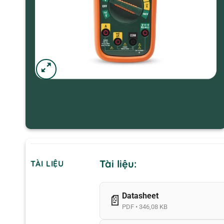
Tài liệu:
TÀI LIỆU
Datasheet
📄
PDF • 346,08 KB