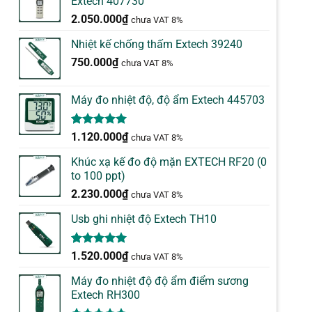
Extech 407730
2.050.000
₫
chưa VAT 8%
Nhiệt kế chống thấm Extech 39240
750.000
₫
chưa VAT 8%
Máy đo nhiệt độ, độ ẩm Extech 445703
5.00
1
trên 5
1.120.000
₫
chưa VAT 8%
dựa trên
đánh giá
Khúc xạ kế đo độ mặn EXTECH RF20 (0
to 100 ppt)
2.230.000
₫
chưa VAT 8%
Usb ghi nhiệt độ Extech TH10
5.00
1
trên 5
1.520.000
₫
chưa VAT 8%
dựa trên
đánh giá
Máy đo nhiệt độ độ ẩm điểm sương
Extech RH300