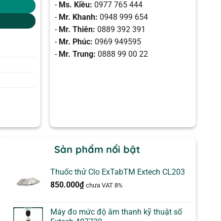
-
Ms. Kiều:
0977 765 444
-
Mr. Khanh:
0948 999 654
-
Mr. Thiên:
0889 392 391
-
Mr. Phúc:
0969 949595
-
Mr. Trung:
0888 99 00 22
Sản phẩm nổi bật
Thuốc thử Clo ExTabTM Extech CL203
850.000
₫
chưa VAT 8%
Máy đo mức độ âm thanh kỹ thuật số