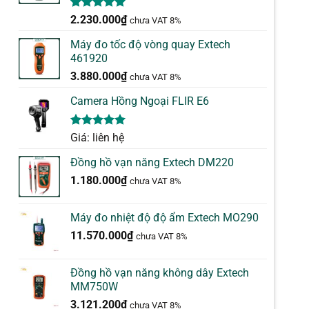
5.00
1
trên 5
2.230.000
₫
chưa VAT 8%
dựa trên
đánh giá
Máy đo tốc độ vòng quay Extech
461920
3.880.000
₫
chưa VAT 8%
Camera Hồng Ngoại FLIR E6
5.00
1
trên 5
Giá: liên hệ
dựa trên
đánh giá
Đồng hồ vạn năng Extech DM220
1.180.000
₫
chưa VAT 8%
Máy đo nhiệt độ độ ẩm Extech MO290
11.570.000
₫
chưa VAT 8%
Đồng hồ vạn năng không dây Extech
MM750W
3.121.200
₫
chưa VAT 8%