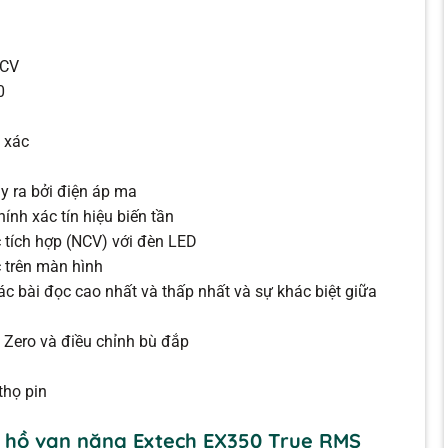
NCV
0
 xác
y ra bởi điện áp ma
ính xác tín hiệu biến tần
 tích hợp (NCV) với đèn LED
 trên màn hình
c bài đọc cao nhất và thấp nhất và sự khác biệt giữa
 Zero và điều chỉnh bù đắp
thọ pin
 hồ vạn năng Extech EX350 True RMS