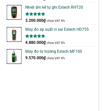
Nhiệt ẩm kế tự ghi Extech RHT20
5.00
2
trên 5
3.200.000
₫
chưa VAT 8%
dựa trên
đánh giá
Máy đo áp suất vi sai Extech HD755
5.00
1
trên 5
4.880.000
₫
chưa VAT 8%
dựa trên
đánh giá
Máy đo từ trường Extech MF100
9.570.000
₫
chưa VAT 8%