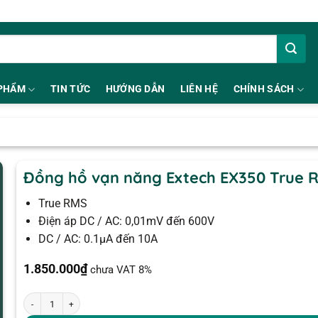
PHẨM
TIN TỨC
HƯỚNG DẪN
LIÊN HỆ
CHÍNH SÁCH
Đồng hồ vạn năng Extech EX350 True 
True RMS
Điện áp DC / AC: 0,01mV đến 600V
DC / AC: 0.1µA đến 10A
1.850.000
₫
chưa VAT 8%
Đồng hồ vạn năng Extech EX350 True RMS số lượng