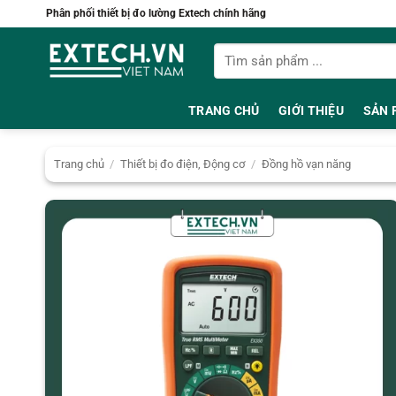
Bỏ
Phân phối thiết bị đo lường Extech chính hãng
qua
Tìm
nội
kiếm:
dung
TRANG CHỦ
GIỚI THIỆU
SẢN 
Trang chủ
/
Thiết bị đo điện, Động cơ
/
Đồng hồ vạn năng