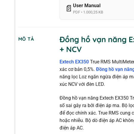
User Manual
📄
PDF • 1.000,25 KB
Đồng hồ vạn năng E
MÔ TẢ
+ NCV
Extech EX350
True RMS MultiMeter
xác cơ bản 0,5%.
Đồng hồ vạn năn
năng lọc Loz ngăn ngừa điện áp ma.
xúc NCV với đèn LED.
Đồng hồ vạn năng Extech EX350 Tr
số sai gây ra bởi điện áp ma. Bộ l
để đọc chính xác. True RMS cung c
hoặc nhiễu. Bộ dò điện áp AC không
điện áp AC.