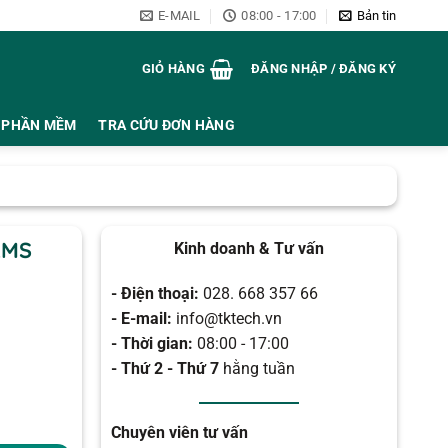
E-MAIL
08:00 - 17:00
Bản tin
GIỎ HÀNG
ĐĂNG NHẬP / ĐĂNG KÝ
PHẦN MỀM
TRA CỨU ĐƠN HÀNG
RMS
Kinh doanh & Tư vấn
- Điện thoại:
028. 668 357 66
- E-mail:
info@tktech.vn
- Thời gian:
08:00 - 17:00
- Thứ 2 - Thứ 7
hằng tuần
Chuyên viên tư vấn