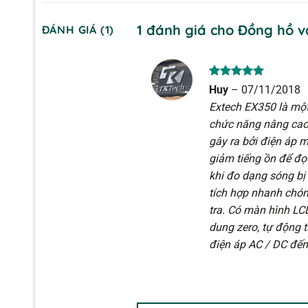
1 đánh giá cho
Đồng hồ v
ĐÁNH GIÁ (1)
Được xếp
Huy
–
07/11/2018
hạng
5
5
Extech EX350 là một
sao
chức năng nâng cao.
gây ra bởi điện áp 
giảm tiếng ồn để đọ
khi đo dạng sóng bị
tích hợp nhanh chón
tra. Có màn hình LCD
dung zero, tự động t
điện áp AC / DC đế