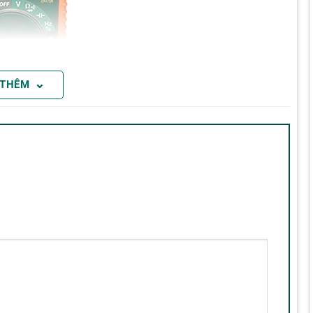
⌄
 THÊM
ăng Extech EX470A
n dung, tần số. Các phép đo chu kỳ nhiệm vụ và 2 đầu dò
 dưỡng nhà máy. Nhiệt kế hồng ngoại đo nhiệt độ bề mặt
úc. Con trỏ laser tích hợp tập trung vào vùng đo. Các chức
 AC và DC đến 10A, điện trở 40 MOhm, liên tục và kiểm
ại K để đo nhiệt độ tiếp xúc hoặc không khí từ -4 đến