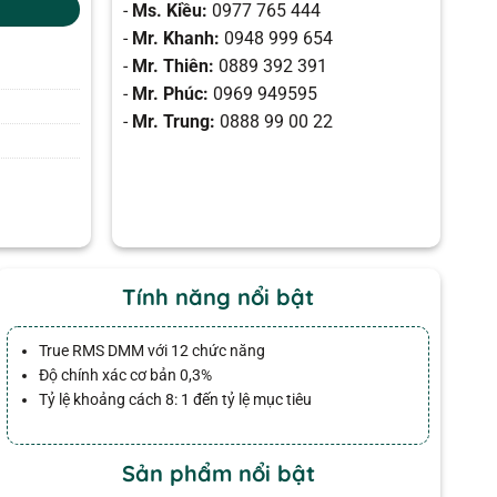
-
Ms. Kiều:
0977 765 444
-
Mr. Khanh:
0948 999 654
-
Mr. Thiên:
0889 392 391
-
Mr. Phúc:
0969 949595
-
Mr. Trung:
0888 99 00 22
Tính năng nổi bật
True RMS DMM với 12 chức năng
Độ chính xác cơ bản 0,3%
Tỷ lệ khoảng cách 8: 1 đến tỷ lệ mục tiêu
Sản phẩm nổi bật