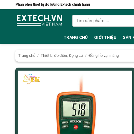
Bỏ
Phân phối thiết bị đo lường Extech chính hãng
qua
Tìm
nội
kiếm:
dung
TRANG CHỦ
GIỚI THIỆU
SẢN 
Trang chủ
/
Thiết bị đo điện, Động cơ
/
Đồng hồ vạn năng