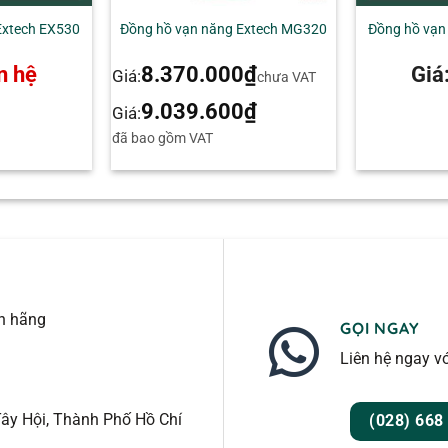
n InfraRed Thermometer. Chọn mô hình phù hợp nhất với
Extech EX530
Đồng hồ vạn năng Extech MG320
Đồng hồ vạn
n hệ
8.370.000
₫
Giá
Giá:
chưa VAT
9.039.600
₫
Giá:
đã bao gồm VAT
nh hãng
GỌI NGAY
Liên hệ ngay vớ
ây Hội, Thành Phố Hồ Chí
(028) 668