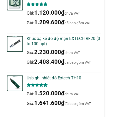
5.00
1
trên 5
1.120.000
₫
Giá:
chưa VAT
dựa trên
đánh giá
1.209.600
₫
Giá:
đã bao gồm VAT
Khúc xạ kế đo độ mặn EXTECH RF20 (0
to 100 ppt)
2.230.000
₫
Giá:
chưa VAT
2.408.400
₫
Giá:
đã bao gồm VAT
Usb ghi nhiệt độ Extech TH10
5.00
1
trên 5
1.520.000
₫
Giá:
chưa VAT
dựa trên
đánh giá
1.641.600
₫
Giá:
đã bao gồm VAT