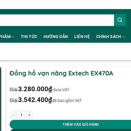
PHẨM
TIN TỨC
HƯỚNG DẪN
LIÊN HỆ
CHÍNH SÁCH
Đồng hồ vạn năng Extech EX470A
3.280.000
₫
Giá:
chưa VAT
3.542.400
₫
Giá:
đã bao gồm VAT
Đồng hồ vạn năng Extech EX470A số lượng
THÊM VÀO GIỎ HÀNG