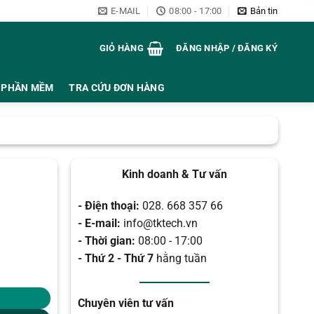
E-MAIL
08:00 - 17:00
Bản tin
GIỎ HÀNG
ĐĂNG NHẬP / ĐĂNG KÝ
PHẦN MỀM
TRA CỨU ĐƠN HÀNG
Kinh doanh & Tư vấn
- Điện thoại:
028. 668 357 66
- E-mail:
info@tktech.vn
- Thời gian:
08:00 - 17:00
- Thứ 2 - Thứ 7
hằng tuần
Chuyên viên tư vấn