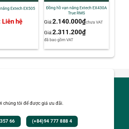
Đồng hồ vạn năng Extech EX430A
 năng Extech EX505
True RMS
:
Liên hệ
2.140.000
₫
Giá:
chưa VAT
2.311.200
₫
Giá:
đã bao gồm VAT
i chúng tôi để được giá ưu đãi.
 357 66
(+84)94 777 888 4