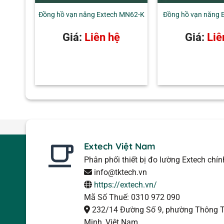
cũng như đầu dòng mô hình với Built-i
Đồng hồ vạn năng Extech MN62-K
Đồng hồ vạn năng 
nhu cầu ứng dụng của bạn!
Giá:
Liên hệ
Giá:
Liê
Extech Việt Nam
Phân phối thiết bị đo lường Extech chí
info@tktech.vn
https://extech.vn/
Mã Số Thuế: 0310 972 090
232/14 Đường Số 9, phường Thông T
Minh, Việt Nam.