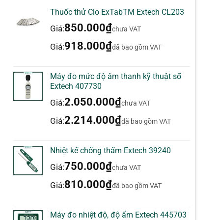
Thuốc thử Clo ExTabTM Extech CL203
850.000
₫
Giá:
chưa VAT
918.000
₫
Giá:
đã bao gồm VAT
Máy đo mức độ âm thanh kỹ thuật số
Extech 407730
2.050.000
₫
Giá:
chưa VAT
2.214.000
₫
Giá:
đã bao gồm VAT
Nhiệt kế chống thấm Extech 39240
750.000
₫
Giá:
chưa VAT
810.000
₫
Giá:
đã bao gồm VAT
Máy đo nhiệt độ, độ ẩm Extech 445703