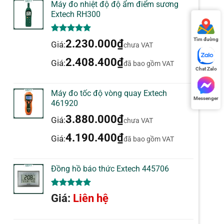
Máy đo nhiệt độ độ ẩm điểm sương
Extech RH300
5.00
1
trên 5
Tìm đường
2.230.000
₫
Giá:
chưa VAT
dựa trên
đánh giá
2.408.400
₫
Giá:
đã bao gồm VAT
Chat Zalo
Máy đo tốc độ vòng quay Extech
Messenger
461920
3.880.000
₫
Giá:
chưa VAT
4.190.400
₫
Giá:
đã bao gồm VAT
Đồng hồ báo thức Extech 445706
5.00
1
trên 5
Giá:
Liên hệ
dựa trên
đánh giá