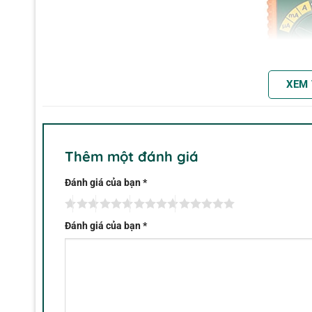
XEM
Đồng hồ vạn n
Thêm một đánh giá
Đánh giá của bạn
*
Đồng hồ vạn năng Extech EX470A với chức năng đo điệ
K-Type từ xa. Là đồng hồ hoàn hảo cho HVAC hoặc bảo
Đánh giá của bạn
*
từ -4 đến 518 ° F (-20 đến 270 ° C) mà không cần tiếp x
năng vạn năng bao gồm điện áp AC và DC đến 600 Volt,
tra diode.
Đồng hồ vạn năng Extech EX470A còn có một nhiệt kế lo