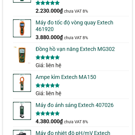
5.00
1
trên 5
2.230.000
₫
chưa VAT 8%
dựa trên
đánh giá
Máy đo tốc độ vòng quay Extech
461920
3.880.000
₫
chưa VAT 8%
Đồng hồ vạn năng Extech MG302
5.00
1
trên 5
Giá: liên hệ
dựa trên
đánh giá
Ampe kìm Extech MA150
5.00
1
trên 5
Giá: liên hệ
dựa trên
đánh giá
Máy đo ánh sáng Extech 407026
5.00
1
trên 5
4.380.000
₫
chưa VAT 8%
dựa trên
đánh giá
Máy đo nhiệt độ pH/mV Extech