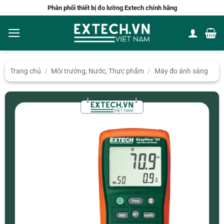
Bỏ
Phân phối thiết bị đo lường Extech chính hãng
qua
nội
dung
Trang chủ
/
Môi trường, Nước, Thực phẩm
/
Máy đo ánh sáng