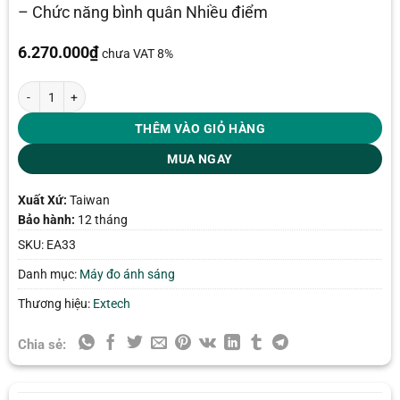
– Chức năng bình quân Nhiều điểm
6.270.000
₫
chưa VAT 8%
Máy đo ánh sáng Extech EA33 (999.900 Lux) số lượng
THÊM VÀO GIỎ HÀNG
MUA NGAY
Xuất Xứ:
Taiwan
Bảo hành:
12 tháng
SKU:
EA33
Danh mục:
Máy đo ánh sáng
Thương hiệu:
Extech
Chia sẻ: