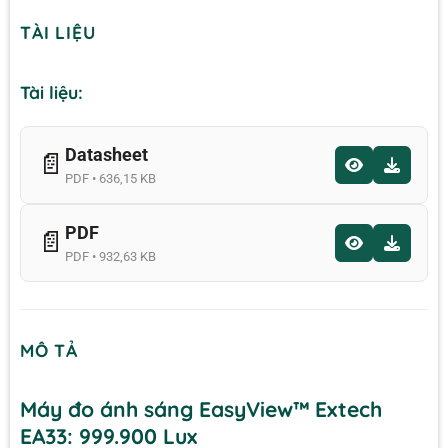
TÀI LIỆU
Tài liệu:
Datasheet
📄
PDF • 636,15 KB
PDF
📄
PDF • 932,63 KB
MÔ TẢ
Máy đo ánh sáng EasyView™ Extech
EA33: 999.900 Lux