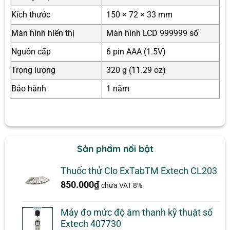
Kích thước
150 × 72 × 33 mm
Màn hình hiển thị
Màn hình LCD 999999 số
Nguồn cấp
6 pin AAA (1.5V)
Trọng lượng
320 g (11.29 oz)
Bảo hành
1 năm
Sản phẩm nổi bật
Thuốc thử Clo ExTabTM Extech CL203
850.000
₫
chưa VAT 8%
Máy đo mức độ âm thanh kỹ thuật số
Extech 407730