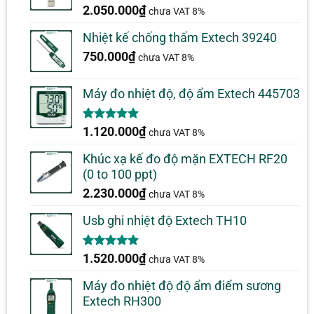
2.050.000
₫
chưa VAT 8%
Nhiệt kế chống thấm Extech 39240
750.000
₫
chưa VAT 8%
Máy đo nhiệt độ, độ ẩm Extech 445703
5.00
1
trên 5
1.120.000
₫
chưa VAT 8%
dựa trên
đánh giá
Khúc xạ kế đo độ mặn EXTECH RF20
(0 to 100 ppt)
2.230.000
₫
chưa VAT 8%
Usb ghi nhiệt độ Extech TH10
5.00
1
trên 5
1.520.000
₫
chưa VAT 8%
dựa trên
đánh giá
Máy đo nhiệt độ độ ẩm điểm sương
Extech RH300