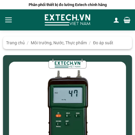
Bỏ
Phân phối thiết bị đo lường Extech chính hãng
qua
nội
dung
Trang chủ
/
Môi trường, Nước, Thực phẩm
/
Đo áp suất