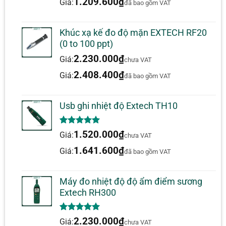
1.209.600
₫
Giá:
đã bao gồm VAT
Milibar (mbar)
1 mbar
mbar
thang
Mét nước
±20.40
±1% toàn
Khúc xạ kế đo độ mặn EXTECH RF20
0.01 mH₂O
(mH₂O)
mH₂O
thang
(0 to 100 ppt)
Milimet thủy
±1500
±1% toàn
2.230.000
₫
Giá:
chưa VAT
1 mmHg
ngân (mmHg)
mmHg
thang
2.408.400
₫
Giá:
đã bao gồm VAT
±1% toàn
Psi
±29 psi
0.02 psi
thang
Usb ghi nhiệt độ Extech TH10
Thông tin khác
5.00
1
trên 5
1.520.000
₫
Giá:
chưa VAT
dựa trên
Chứng nhận:
CE
đánh giá
1.641.600
₫
Giá:
đã bao gồm VAT
Kích thước:
178 × 74 × 33 mm (7 × 2.9 × 1.3″)
Nguồn cấp:
1 pin 9V
Máy đo nhiệt độ độ ẩm điểm sương
Bảo hành:
3 năm
Extech RH300
Khối lượng:
350 g (12 oz)
5.00
1
trên 5
2.230.000
₫
Giá:
chưa VAT