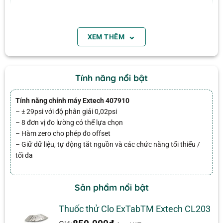
Tên
⌄
XEM THÊM
Email
Tính năng nổi bật
Tính năng chính máy Extech 407910
– ± 29psi với độ phân giải 0,02psi
Máy đo áp suất chênh lệch hạng nặng Extech 407910
– 8 đơn vị đo lường có thể lựa chọn
– Hàm zero cho phép đo offset
– Giữ dữ liệu, tự động tắt nguồn và các chức năng tối thiểu /
Tính năng đặc điểm:
tối đa
± 29psi với độ phân giải 0,02psi
Đánh giá
8 đơn vị đo lường có thể lựa chọn
Sản phẩm nổi bật
Hàm zero cho phép đo offset
Chưa có đánh giá nào.
Thuốc thử Clo ExTabTM Extech CL203
Giữ dữ liệu, tự động tắt nguồn và các chức năng