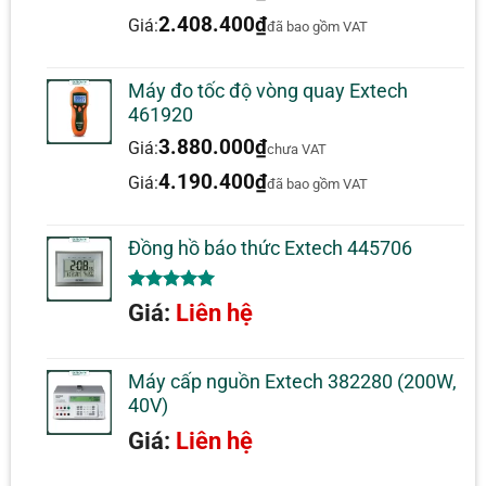
dựa trên
đánh giá
2.408.400
₫
Giá:
đã bao gồm VAT
Máy đo tốc độ vòng quay Extech
461920
3.880.000
₫
Giá:
chưa VAT
4.190.400
₫
Giá:
đã bao gồm VAT
Đồng hồ báo thức Extech 445706
5.00
1
trên 5
Giá:
Liên hệ
dựa trên
đánh giá
Máy cấp nguồn Extech 382280 (200W,
40V)
Giá:
Liên hệ