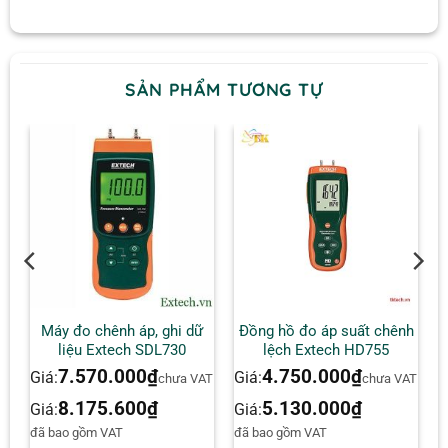
SẢN PHẨM TƯƠNG TỰ
ệu
Máy đo chênh áp, ghi dữ
Đồng hồ đo áp suất chênh
liệu Extech SDL730
lệch Extech HD755
7.570.000
₫
4.750.000
₫
Giá:
Giá:
AT
chưa VAT
chưa VAT
8.175.600
₫
5.130.000
₫
Giá:
Giá:
đã bao gồm VAT
đã bao gồm VAT