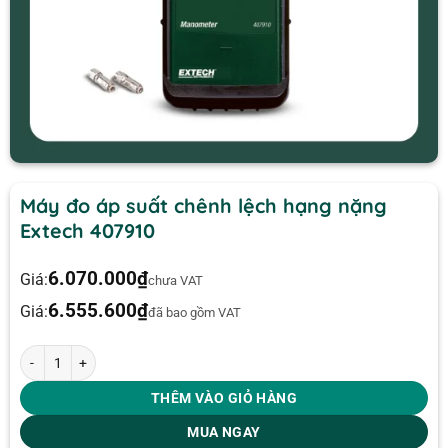
Máy đo áp suất chênh lệch hạng nặng
Extech 407910
6.070.000
₫
Giá:
chưa VAT
6.555.600
₫
Giá:
đã bao gồm VAT
Máy đo áp suất chênh lệch hạng nặng Extech 407910 số lượng
THÊM VÀO GIỎ HÀNG
MUA NGAY