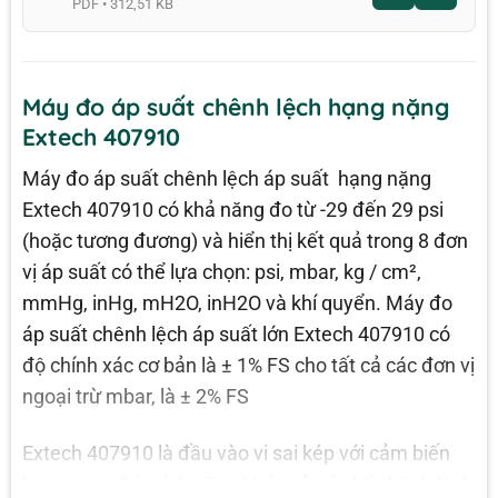
PDF • 312,51 KB
Máy đo áp suất chênh lệch hạng nặng
Extech 407910
Máy đo áp suất chênh lệch áp suất hạng nặng
Extech 407910 có khả năng đo từ -29 đến 29 psi
(hoặc tương đương) và hiển thị kết quả trong 8 đơn
vị áp suất có thể lựa chọn: psi, mbar, kg / cm²,
mmHg, inHg, mH2O, inH2O và khí quyển. Máy đo
áp suất chênh lệch áp suất lớn Extech 407910 có
độ chính xác cơ bản là ± 1% FS cho tất cả các đơn vị
ngoại trừ mbar, là ± 2% FS
Extech 407910 là đầu vào vi sai kép với cảm biến
bên trong. Các tính năng khác của áp kế chênh lệch