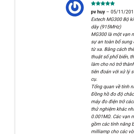
Được xếp
pv huy
–
05/11/201
hạng
5
5
Extech MG300 Bộ kiể
sao
dây (915MHz)
MG300 là một vạn nă
sự an toàn bổ sung c
từ xa. Bằng cách th
thuật số phổ biến, t
làm cho nó trở thàn
tiên đoán với xử lý
cụ.
Tổng quan về tính 
Đồng hồ đo độ chắc
máy đo điện trở các
thử nghiệm khác nhau
0.001MΩ. Các vạn n
gồm các tính năng b
milliamp cho các vò