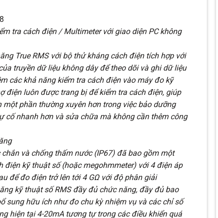
8
m tra cách điện / Multimeter với giao diện PC không
ng True RMS với bộ thử kháng cách điện tích hợp với
ủa truyền dữ liệu không dây để theo dõi và ghi dữ liệu
êm các khả năng kiểm tra cách điện vào máy đo kỹ
hợ điện luôn được trang bị để kiểm tra cách điện, giúp
h một phần thường xuyên hơn trong việc bảo dưỡng
 sự cố nhanh hơn và sửa chữa mà không cần thêm công
năng
 chắn và chống thấm nước (IP67) đã bao gồm một
h điện kỹ thuật số (hoặc megohmmeter) với 4 điện áp
 để đo điện trở lên tới 4 GΩ với độ phân giải
ăng kỹ thuật số RMS đầy đủ chức năng, đầy đủ bao
ổ sung hữu ích như đo chu kỳ nhiệm vụ và các chỉ số
ng hiện tại 4-20mA tương tự trong các điều khiển quá