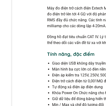
Máy đo điện trở cách điện Extech 
đo điện trở lên tới 4 GΩ với độ ph
RMS đầy đủ chức năng. Các tính nă
milliamp cho các dòng lặp 4-20mA
Đồng hồ đạt tiêu chuẩn CAT IV. Lý t
thể theo dõi các vấn đề từ xa với 
Tính năng, đặc điểm
Giao diện USB không dây truyền
Màn hình ba cực lớn có đèn nền
Điện áp kiểm tra 125V, 250V, 5
Điện trở cách điện từ 0,001MΩ
Tự động xả điện áp điện dung
Khóa Power On Chức năng cho h
Giữ dữ liệu để đóng băng hiển t
Min / Max và chế độ tương đối