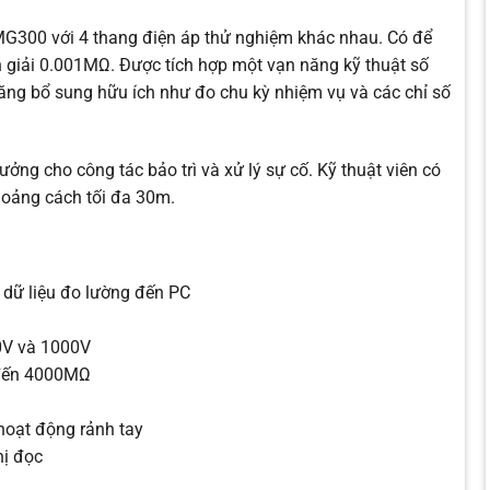
MG300 với 4 thang điện áp thử nghiệm khác nhau. Có để
ân giải 0.001MΩ. Được tích hợp một vạn năng kỹ thuật số
ng bổ sung hữu ích như đo chu kỳ nhiệm vụ và các chỉ số
.
ưởng cho công tác bảo trì và xử lý sự cố. Kỹ thuật viên có
khoảng cách tối đa 30m.
 dữ liệu đo lường đến PC
00V và 1000V
 đến 4000MΩ
oạt động rảnh tay
hị đọc