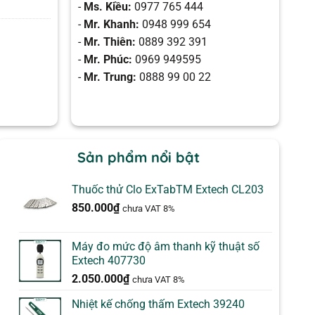
-
Ms. Kiều:
0977 765 444
-
Mr. Khanh:
0948 999 654
-
Mr. Thiên:
0889 392 391
-
Mr. Phúc:
0969 949595
-
Mr. Trung:
0888 99 00 22
Sản phẩm nổi bật
Thuốc thử Clo ExTabTM Extech CL203
850.000
₫
chưa VAT 8%
Máy đo mức độ âm thanh kỹ thuật số
Extech 407730
2.050.000
₫
chưa VAT 8%
Nhiệt kế chống thấm Extech 39240