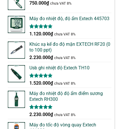
750.000
₫
chưa VAT 8%
Máy đo nhiệt độ, độ ẩm Extech 445703
5.00
1
trên 5
1.120.000
₫
chưa VAT 8%
dựa trên
đánh giá
Khúc xạ kế đo độ mặn EXTECH RF20 (0
to 100 ppt)
2.230.000
₫
chưa VAT 8%
Usb ghi nhiệt độ Extech TH10
5.00
1
trên 5
1.520.000
₫
chưa VAT 8%
dựa trên
đánh giá
Máy đo nhiệt độ độ ẩm điểm sương
Extech RH300
5.00
1
trên 5
2.230.000
₫
chưa VAT 8%
dựa trên
đánh giá
Máy đo tốc độ vòng quay Extech