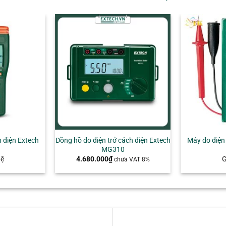
+
h điện Extech
Đồng hồ đo điện trở cách điện Extech
Máy đo điện 
MG310
hệ
4.680.000
₫
G
chưa VAT 8%