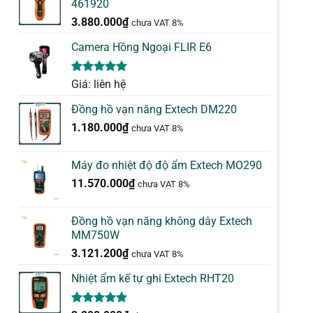
461920
3.880.000
₫
chưa VAT 8%
Camera Hồng Ngoại FLIR E6
5.00
1
trên 5
Giá: liên hệ
dựa trên
đánh giá
Đồng hồ vạn năng Extech DM220
1.180.000
₫
chưa VAT 8%
Máy đo nhiệt độ độ ẩm Extech MO290
11.570.000
₫
chưa VAT 8%
Đồng hồ vạn năng không dây Extech
MM750W
3.121.200
₫
chưa VAT 8%
Nhiệt ẩm kế tự ghi Extech RHT20