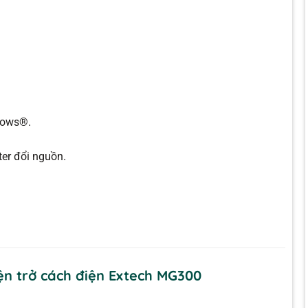
dows®.
ter đổi nguồn.
ện trở cách điện Extech MG300