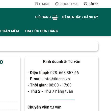
E-MAIL
08:00 - 17:00
Bản tin
GIỎ HÀNG
ĐĂNG NHẬP / ĐĂNG KÝ
PHẦN MỀM
TRA CỨU ĐƠN HÀNG
00
Kinh doanh & Tư vấn
- Điện thoại:
028. 668 357 66
- E-mail:
info@tktech.vn
- Thời gian:
08:00 - 17:00
- Thứ 2 - Thứ 7
hằng tuần
Chuyên viên tư vấn