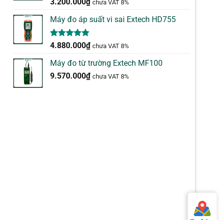
5.00
2
trên 5
3.200.000
₫
chưa VAT 8%
dựa trên
đánh giá
Máy đo áp suất vi sai Extech HD755
5.00
1
trên 5
4.880.000
₫
chưa VAT 8%
dựa trên
đánh giá
Máy đo từ trường Extech MF100
9.570.000
₫
chưa VAT 8%