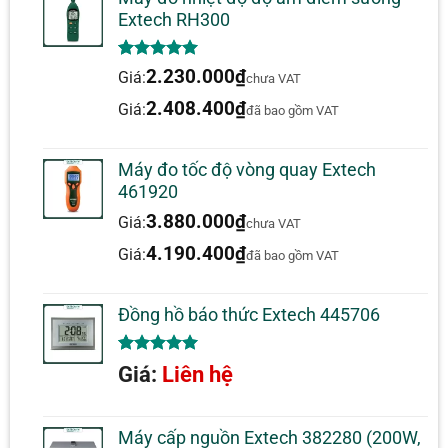
Extech RH300
5.00
1
trên 5
2.230.000
₫
Giá:
chưa VAT
dựa trên
đánh giá
2.408.400
₫
Giá:
đã bao gồm VAT
Máy đo tốc độ vòng quay Extech
461920
3.880.000
₫
Giá:
chưa VAT
4.190.400
₫
Giá:
đã bao gồm VAT
Đồng hồ báo thức Extech 445706
5.00
1
trên 5
Giá:
Liên hệ
dựa trên
đánh giá
Máy cấp nguồn Extech 382280 (200W,