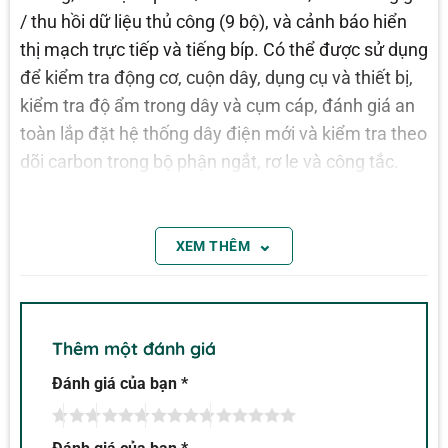
/ thu hồi dữ liệu thủ công (9 bộ), và cảnh báo hiển
thị mạch trực tiếp và tiếng bíp. Có thể được sử dụng
để kiểm tra động cơ, cuộn dây, dụng cụ và thiết bị,
kiểm tra độ ẩm trong dây và cụm cáp, đánh giá an
toàn lắp đặt hệ thống dây điện mới và kiểm tra theo
dõi carbon trong bộ phận ngắt, rơ le và công tắc.
Extech cách nhiệt Testers cung cấp độ nhạy cao để
đảm bảo giám sát đáng tin cậy của cuộn dây động
⌄
cơ thấp kháng.
XEM THÊM
Thêm một đánh giá
Đánh giá của bạn
*