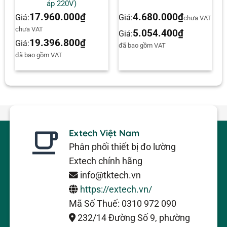
áp 220V)
17.960.000
₫
4.680.000
₫
Giá:
Giá:
chưa VAT
chưa VAT
5.054.400
₫
Giá:
19.396.800
₫
Giá:
đã bao gồm VAT
đã bao gồm VAT
Extech Việt Nam
Phân phối thiết bị đo lường
Extech chính hãng
info@tktech.vn
https://extech.vn/
Mã Số Thuế: 0310 972 090
232/14 Đường Số 9, phường