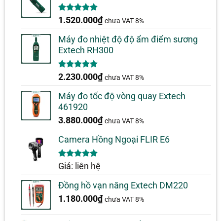
5.00
1
trên 5
1.520.000
₫
chưa VAT 8%
dựa trên
đánh giá
Máy đo nhiệt độ độ ẩm điểm sương
Extech RH300
5.00
1
trên 5
2.230.000
₫
chưa VAT 8%
dựa trên
đánh giá
Máy đo tốc độ vòng quay Extech
461920
3.880.000
₫
chưa VAT 8%
Camera Hồng Ngoại FLIR E6
5.00
1
trên 5
Giá: liên hệ
dựa trên
đánh giá
Đồng hồ vạn năng Extech DM220
1.180.000
₫
chưa VAT 8%