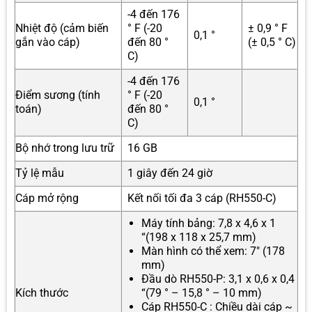
-4 đến 176
Nhiệt độ (cảm biến
° F (-20
± 0,9 ° F
0,1 °
gắn vào cáp)
đến 80 °
(± 0,5 ° C)
C)
-4 đến 176
Điểm sương (tính
° F (-20
0,1 °
toán)
đến 80 °
C)
Bộ nhớ trong lưu trữ
16 GB
Tỷ lệ mẫu
1 giây đến 24 giờ
Cáp mở rộng
Kết nối tối đa 3 cáp (RH550-C)
Máy tính bảng: 7,8 x 4,6 x 1
“(198 x 118 x 25,7 mm)
Màn hình có thể xem: 7″ (178
mm)
Đầu dò RH550-P: 3,1 x 0,6 x 0,4
Kích thước
“(79 ° – 15,8 ° – 10 mm)
Cáp RH550-C : Chiều dài cáp ~