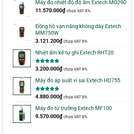
Máy đo nhiệt độ độ ẩm Extech MO290
11.570.000
₫
chưa VAT 8%
Đồng hồ vạn năng không dây Extech
MM750W
3.121.200
₫
chưa VAT 8%
Nhiệt ẩm kế tự ghi Extech RHT20
5.00
2
trên 5
3.200.000
₫
chưa VAT 8%
dựa trên
đánh giá
Máy đo áp suất vi sai Extech HD755
5.00
1
trên 5
4.880.000
₫
chưa VAT 8%
dựa trên
đánh giá
Máy đo từ trường Extech MF100
9.570.000
₫
chưa VAT 8%