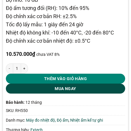
Độ ẩm tương đối (RH): 10% đến 95%
Độ chính xác cơ bản RH: ±2.5%
Tốc độ lấy mẫu: 1 giây đến 24 giờ
Nhiệt độ không khí: -10 đến 40°C, -20 đến 80°C
Độ chính xác cơ bản nhiệt độ: ±0.5°C
10.570.000
₫
chưa VAT 8%
Máy ghi biểu đồ nhiệt độ độ ẩm Extech RH550 số lượng
THÊM VÀO GIỎ HÀNG
MUA NGAY
Bảo hành:
12 tháng
SKU:
RH550
Danh mục:
Máy đo nhiệt độ, Độ ẩm
,
Nhiệt ẩm kế tự ghi
Thương hiệu:
Extech