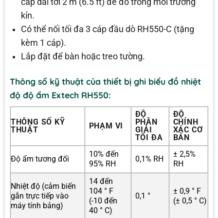
cáp dài tới 2 m (6.5 ft) để đo trong môi trường
kín.
Có thể nối tối đa 3 cáp đầu dò RH550-C (tặng
kèm 1 cáp).
Lắp đặt để bàn hoặc treo tường.
Thông số kỹ thuật của thiết bị ghi biểu đồ nhiệt
độ độ ẩm Extech RH550:
ĐỘ
ĐỘ
THÔNG SỐ KỸ
PHÂN
CHÍNH
PHẠM VI
THUẬT
GIẢI
XÁC CƠ
TỐI ĐA
BẢN
10% đến
± 2,5%
Độ ẩm tương đối
0,1% RH
95% RH
RH
14 đến
Nhiệt độ (cảm biến
104 ° F
± 0,9 ° F
gắn trực tiếp vào
0,1 °
(-10 đến
(± 0,5 ° C)
máy tính bảng)
40 ° C)