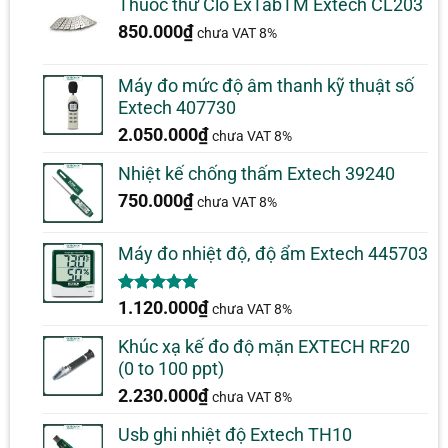
Thuốc thử Clo ExTabTM Extech CL203
850.000
₫
chưa VAT 8%
Máy đo mức độ âm thanh kỹ thuật số
Extech 407730
2.050.000
₫
chưa VAT 8%
Nhiệt kế chống thấm Extech 39240
750.000
₫
chưa VAT 8%
Máy đo nhiệt độ, độ ẩm Extech 445703
5.00
1
trên 5
1.120.000
₫
chưa VAT 8%
dựa trên
đánh giá
Khúc xạ kế đo độ mặn EXTECH RF20
(0 to 100 ppt)
2.230.000
₫
chưa VAT 8%
Usb ghi nhiệt độ Extech TH10