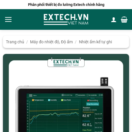
Bỏ
Phân phối thiết bị đo lường Extech chính hãng
qua
nội
dung
Trang chủ
/
Máy đo nhiệt độ, Độ ẩm
/
Nhiệt ẩm kế tự ghi