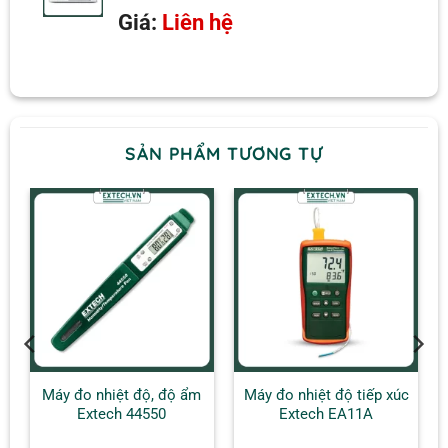
Bảo hành
1 năm
Giá:
Liên hệ
Trọng lượng
500 g
SẢN PHẨM TƯƠNG TỰ
c
Máy đo nhiệt độ, độ ẩm
Máy đo nhiệt độ tiếp xúc
u
Extech 44550
Extech EA11A