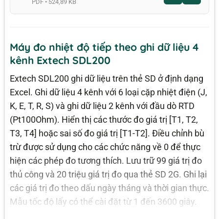
PDF • 524,89 KB
Máy đo nhiệt độ tiếp theo ghi dữ liệu 4
kênh Extech SDL200
Extech SDL200 ghi dữ liệu trên thẻ SD ở định dạng
Excel. Ghi dữ liệu 4 kênh với 6 loại cặp nhiệt điện (J,
K, E, T, R, S) và ghi dữ liệu 2 kênh với đầu dò RTD
(Pt100Ohm). Hiển thị các thước đo giá trị [T1, T2,
T3, T4] hoặc sai số đo giá trị [T1-T2]. Điều chỉnh bù
trừ được sử dụng cho các chức năng về 0 để thực
hiện các phép đo tương thích. Lưu trữ 99 giá trị đo
thủ công và 20 triệu giá trị đo qua thẻ SD 2G. Ghi lại
các giá trị đo theo dấu ngày tháng và thời gian thực.
Mẫu tốc độ lấy có thể cài đặt từ 1 đến 3600 giây.
Tối thiểu/Tối đa, Giữ dữ liệu, Tự động tắt nguồn.