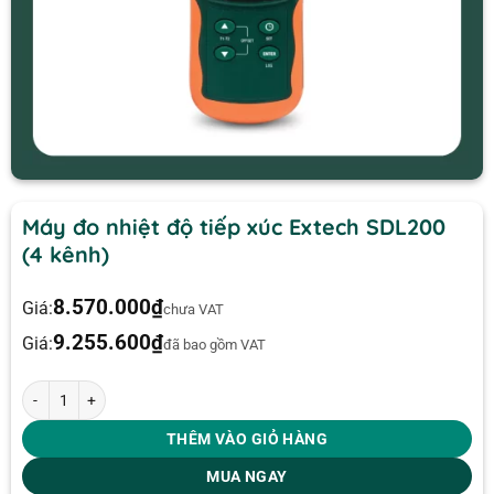
Máy đo nhiệt độ tiếp xúc Extech SDL200
(4 kênh)
8.570.000
₫
Giá:
chưa VAT
9.255.600
₫
Giá:
đã bao gồm VAT
Máy đo nhiệt độ tiếp xúc Extech SDL200 (4 kênh) số lượng
THÊM VÀO GIỎ HÀNG
MUA NGAY