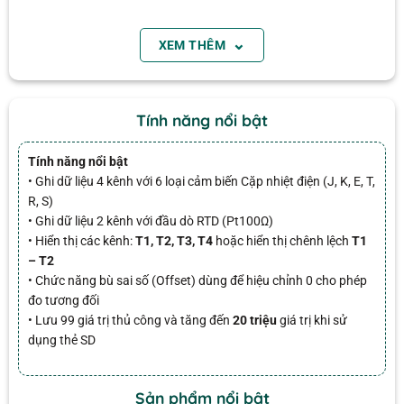
Tính năng
⌄
XEM THÊM
• Ghi dữ liệu 4 kênh với 6 loại cảm biến Cặp nhiệt
điện (J, K, E, T, R, S)
Tính năng nổi bật
• Ghi dữ liệu 2 kênh với đầu dò RTD (Pt100Ω)
• Hiển thị các kênh:
T1, T2, T3, T4
hoặc hiển thị
Tính năng nổi bật
chênh lệch
T1 – T2
• Ghi dữ liệu 4 kênh với 6 loại cảm biến Cặp nhiệt điện (J, K, E, T,
• Chức năng bù sai số (Offset) dùng để hiệu chỉnh
R, S)
• Ghi dữ liệu 2 kênh với đầu dò RTD (Pt100Ω)
điểm 0 cho phép đo tương đối
• Hiển thị các kênh:
T1, T2, T3, T4
hoặc hiển thị chênh lệch
T1
• Tiết kiệm 99 giá trị thủ công và tăng đến
20
giá trị
– T2
khi sử dụng thẻ SD
• Chức năng bù sai số (Offset) dùng để hiệu chỉnh 0 cho phép
• Ghi dữ liệu đính kèm
ngày và thời gian
đo tương đối
• Lưu 99 giá trị thủ công và tăng đến
20 triệu
giá trị khi sử
• Tốc độ lấy mẫu cài đặt:
1 – 3600 giây
dụng thẻ SD
• Có chức năng
Min/Max
và
Data Hold
• Tự động tắt nguồn (có thể vô hiệu hóa)
Sản phẩm nổi bật
• Bộ sản phẩm bao gồm: 6 pin AA, 4 đầu đo nhiệt