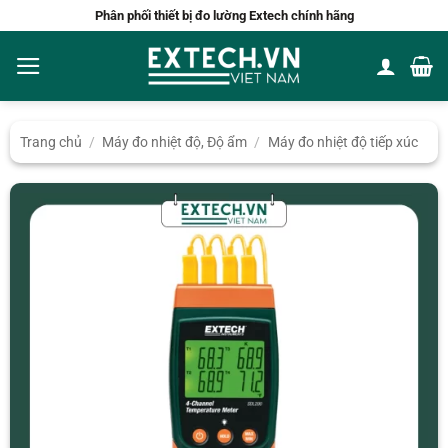
Bỏ
Phân phối thiết bị đo lường Extech chính hãng
qua
nội
dung
Trang chủ
/
Máy đo nhiệt độ, Độ ẩm
/
Máy đo nhiệt độ tiếp xúc