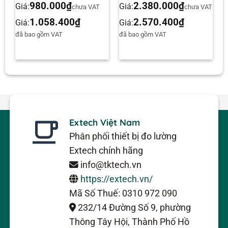
980.000
₫
2.380.000
₫
Giá:
Giá:
AT
chưa VAT
chưa VAT
1.058.400
₫
2.570.400
₫
Giá:
Giá:
đã bao gồm VAT
đã bao gồm VAT
Extech Việt Nam
Phân phối thiết bị đo lường
Extech chính hãng
info@tktech.vn
https://extech.vn/
Mã Số Thuế: 0310 972 090
232/14 Đường Số 9, phường
Thông Tây Hội, Thành Phố Hồ