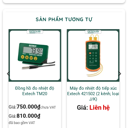
SẢN PHẨM TƯƠNG TỰ
c
Đồng hồ đo nhiệt độ
Máy đo nhiệt độ tiếp xúc
Extech TM20
Extech 421502 (2 kênh; loại
J/K)
750.000
₫
Giá:
Liên hệ
Giá:
AT
chưa VAT
810.000
₫
Giá:
đã bao gồm VAT