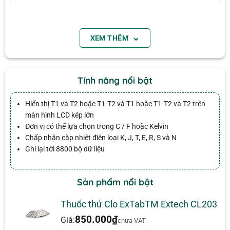
Cổng RS-232 để truyền dữ liệu sang PC để phân
Tên
tích (bao gồm phần mềm và cáp PC)
⌄
Tự động tắt để tiết kiệm pin
XEM THÊM
Pin yếu và chỉ báo quá mức
Email
Thông số kỹ thuật
Tính năng nổi bật
MỤC
THÔNG SỐ
Hiển thị T1 và T2 hoặc T1-T2 và T1 hoặc T1-T2 và T2 trên
màn hình LCD kép lớn
Loại cặp nhiệt
điện
Đơn vị có thể lựa chọn trong C / F hoặc Kelvin
J, K, T, E, R, S, N
(Thermocouple)
Chấp nhận cặp nhiệt điện loại K, J, T, E, R, S và N
Ghi lại tới 8800 bộ dữ liệu
Dải đo – Type J
-200 đến 1994°F (-150 đến 1090°C)
Dải đo – Type K
-200 đến 1999.9°F (-150 đến 1370°C)
Sản phẩm nổi bật
Đánh giá
Dải đo – Type T
-200 đến 752°F (-150 đến 400°C)
Thuốc thử Clo ExTabTM Extech CL203
Chưa có đánh giá nào.
Dải đo – Type E
-200 đến 1598°F (-150 đến 870°C)
850.000
₫
Giá:
chưa VAT
Dải đo – Type R
35 đến 1999.9°F (2 đến 1767°C)