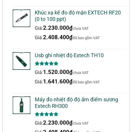
Khúc xạ kế đo độ mặn EXTECH RF20
(0 to 100 ppt)
2.230.000
₫
Giá:
chưa VAT
2.408.400
₫
Giá:
đã bao gồm VAT
Usb ghi nhiệt độ Extech TH10
5.00
1
trên 5
1.520.000
₫
Giá:
chưa VAT
dựa trên
đánh giá
1.641.600
₫
Giá:
đã bao gồm VAT
Máy đo nhiệt độ độ ẩm điểm sương
Extech RH300
5.00
1
trên 5
2.230.000
₫
Giá:
chưa VAT
dựa trên
đánh giá