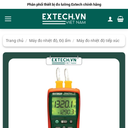
Bỏ
Phân phối thiết bị đo lường Extech chính hãng
qua
nội
dung
Trang chủ
/
Máy đo nhiệt độ, Độ ẩm
/
Máy đo nhiệt độ tiếp xúc