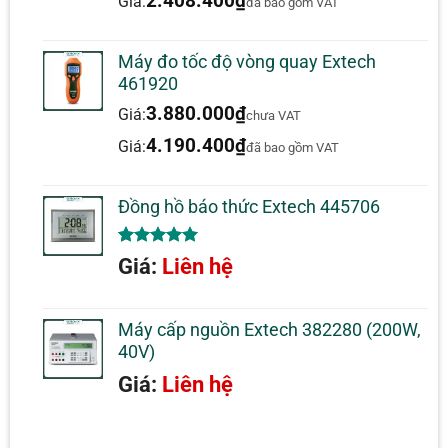
2.408.400
₫
Giá:
đã bao gồm VAT
Máy đo tốc độ vòng quay Extech
461920
3.880.000
₫
Giá:
chưa VAT
4.190.400
₫
Giá:
đã bao gồm VAT
Đồng hồ báo thức Extech 445706
5.00
1
trên 5
Giá:
Liên hệ
dựa trên
đánh giá
Máy cấp nguồn Extech 382280 (200W,
40V)
Giá:
Liên hệ