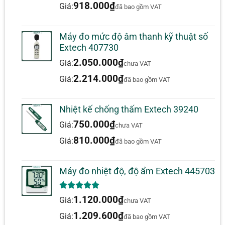
918.000
₫
Giá:
đã bao gồm VAT
Dải đo – Type S
35 đến 1999.9°F (2 đến 1767°C)
Dải đo – Type N
-200 đến 1999.9°F (-150 đến 1300°C)
Máy đo mức độ âm thanh kỹ thuật số
Extech 407730
Độ phân giải
0.1°
2.050.000
₫
Giá:
chưa VAT
±0.05% giá trị đo (+1.5°F / ±0.75°C) –
Độ chính xác cơ
2.214.000
₫
Giá:
đã bao gồm VAT
J, K, E, T, N±0.05% giá trị đo (+4°F /
bản
±2°C) – R, S
Nhiệt kế chống thấm Extech 39240
Kích thước
6 × 2.8 × 1.5″ (152 × 72 × 37 mm)
750.000
₫
Giá:
chưa VAT
Khối lượng
8.3 oz (235 g)
810.000
₫
Giá:
đã bao gồm VAT
Máy đo nhiệt độ, độ ẩm Extech 445703
5.00
1
trên 5
1.120.000
₫
Giá:
chưa VAT
dựa trên
đánh giá
1.209.600
₫
Giá:
đã bao gồm VAT