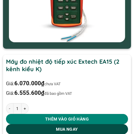
Máy đo nhiệt độ tiếp xúc Extech EA15 (2
kênh kiểu K)
6.070.000
₫
Giá:
chưa VAT
6.555.600
₫
Giá:
đã bao gồm VAT
Máy đo nhiệt độ tiếp xúc Extech EA15 (2 kênh kiểu K) số lượng
THÊM VÀO GIỎ HÀNG
MUA NGAY