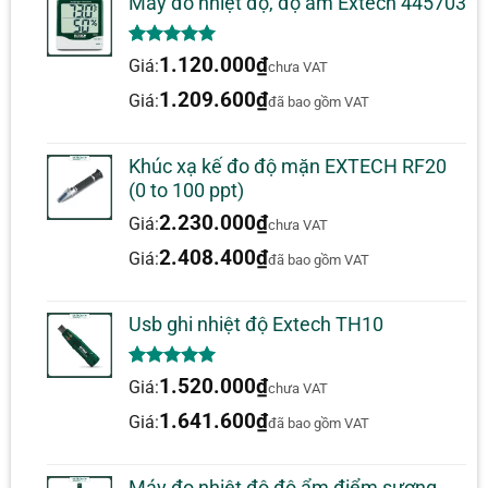
Máy đo nhiệt độ, độ ẩm Extech 445703
Độ phân giải tối đa
0.0001 ft/phút
(tốc độ bề mặt)
5.00
1
trên 5
1.120.000
₫
Giá:
chưa VAT
dựa trên
đánh giá
1.209.600
₫
Giá:
đã bao gồm VAT
Thông Tin Bổ Sung
THÔNG SỐ
GIÁ TRỊ
Khúc xạ kế đo độ mặn EXTECH RF20
(0 to 100 ppt)
Chứng nhận
CE
2.230.000
₫
Giá:
chưa VAT
Kích thước
149 × 50 × 33 mm (5.87 × 1.97 × 1.3 in)
2.408.400
₫
Giá:
đã bao gồm VAT
Nguồn điện
1 pin 9V
Bảo hành
1 năm
Usb ghi nhiệt độ Extech TH10
Khối lượng
142g (5 oz)
5.00
1
trên 5
1.520.000
₫
Giá:
chưa VAT
dựa trên
đánh giá
1.641.600
₫
Giá:
đã bao gồm VAT