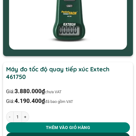
Máy đo tốc độ quay tiếp xúc Extech
461750
3.880.000
₫
Giá:
chưa VAT
4.190.400
₫
Giá:
đã bao gồm VAT
Máy đo tốc độ quay tiếp xúc Extech 461750 số lượng
THÊM VÀO GIỎ HÀNG