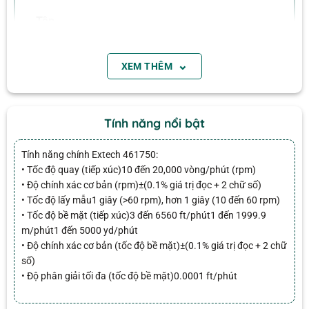
• Tự động điều chỉnh phạm vi với độ chính xác cơ
Tên
bản 0,1%
• Nút giữ sẽ đóng băng số đọc được hiển thị
⌄
XEM THÊM
• Thiết kế công thái học và vỏ máy bỏ túi có bảo vệ
ngón tay
Email
• Dễ vận hành chỉ bằng cách tiếp xúc với vật thể
Tính năng nổi bật
quay bằng đầu cảm biến và đọc
• Mô hình tiếp xúc 461750 với bánh xe bề mặt cho
Tính năng chính Extech 461750:
phép máy đo tốc độ đo tốc độ bề mặt tuyến tính
• Tốc độ quay (tiếp xúc)10 đến 20,000 vòng/phút (rpm)
theo ft/phút,
• Độ chính xác cơ bản (rpm)±(0.1% giá trị đọc + 2 chữ số)
• Tốc độ lấy mẫu1 giây (>60 rpm), hơn 1 giây (10 đến 60 rpm)
m/phút và yd/phút
• Tốc độ bề mặt (tiếp xúc)3 đến 6560 ft/phút1 đến 1999.9
• Mô hình chùm sáng tích hợp không tiếp xúc
m/phút1 đến 5000 yd/phút
461700 với phạm vi đo lý tưởng lên đến khoảng
• Độ chính xác cơ bản (tốc độ bề mặt)±(0.1% giá trị đọc + 2 chữ
Đánh giá
cách 6″ (150mm)
số)
• Độ phân giải tối đa (tốc độ bề mặt)0.0001 ft/phút
Chưa có đánh giá nào.
• Phụ kiện: Hoàn thành với pin 9V; 461700 bao gồm
băng phản quang và 461750 bao gồm bánh xe bề