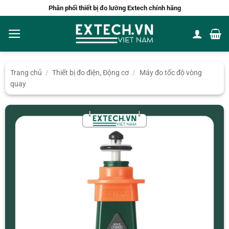
Bỏ
Phân phối thiết bị đo lường Extech chính hãng
qua
nội
dung
Trang chủ
/
Thiết bị đo điện, Động cơ
/
Máy đo tốc độ vòng
quay