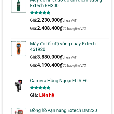
Máy đo nhiệt độ độ ẩm điểm sương
Extech RH300
5.00
1
trên 5
2.230.000
₫
Giá:
chưa VAT
dựa trên
đánh giá
2.408.400
₫
Giá:
đã bao gồm VAT
Máy đo tốc độ vòng quay Extech
461920
3.880.000
₫
Giá:
chưa VAT
4.190.400
₫
Giá:
đã bao gồm VAT
Camera Hồng Ngoại FLIR E6
5.00
1
trên 5
Giá:
Liên hệ
dựa trên
đánh giá
Đồng hồ vạn năng Extech DM220