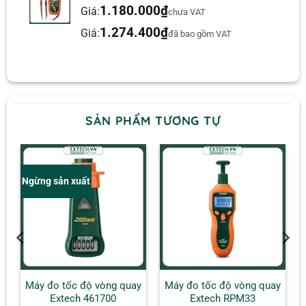
1.180.000
₫
Giá:
chưa VAT
1.274.400
₫
Giá:
đã bao gồm VAT
SẢN PHẨM TƯƠNG TỰ
Ngừng sản xuất
y
Máy đo tốc độ vòng quay
Máy đo tốc độ vòng quay
Extech 461700
Extech RPM33