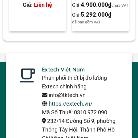
4.900.000
₫
Giá:
Liên hệ
Giá:
AT
chưa VAT
5.292.000
₫
Giá:
đã bao gồm VAT
Extech Việt Nam
Phân phối thiết bị đo lường
Extech chính hãng
info@tktech.vn
https://extech.vn/
Mã Số Thuế: 0310 972 090
232/14 Đường Số 9, phường
Thông Tây Hội, Thành Phố Hồ