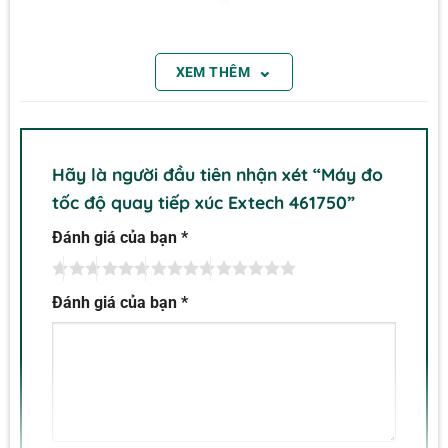
⌄
XEM THÊM
Hãy là người đầu tiên nhận xét “Máy đo
tốc độ quay tiếp xúc Extech 461750”
Đánh giá của bạn
*
Đánh giá của bạn
*
Máy đo tốc độ quay tiếp xúc Extech 461750
Tính năng sản phẩm
• Màn hình LCD lớn dễ đọc (99.999 số đếm)