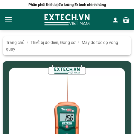
Bỏ
Phân phối thiết bị đo lường Extech chính hãng
qua
nội
dung
Trang chủ
/
Thiết bị đo điện, Động cơ
/
Máy đo tốc độ vòng
quay