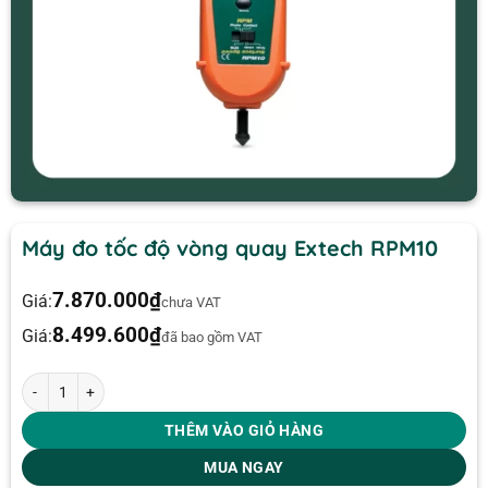
Máy đo tốc độ vòng quay Extech RPM10
7.870.000
₫
Giá:
chưa VAT
8.499.600
₫
Giá:
đã bao gồm VAT
Máy đo tốc độ vòng quay Extech RPM10 số lượng
THÊM VÀO GIỎ HÀNG
MUA NGAY