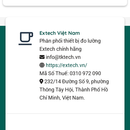
phát xạ 0,95 cố định và khoảng
cách 6: 1 đến tỷ lệ mục tiêu. Người
sử dụng thực hiện các phép đo
RPM không tiếp xúc đối tượng
Extech Việt Nam
xoay bằng cách trỏ laser vào băng
Phân phối thiết bị đo lường
phản chiếu được đặt trên các vật
Extech chính hãng
thể để có thể đo tốc độ. Các ký tự
info@tktech.vn
trên màn hình hướng ngược lại tùy
https://extech.vn/
thuộc vào chế độ liên lạc hoặc
Mã Số Thuế: 0310 972 090
ảnh. Nút bộ nhớ giữ đọc lần cuối
232/14 Đường Số 9, phường
và nhớ lại hiển thị số đọc tối thiểu /
Thông Tây Hội, Thành Phố Hồ
tối đa.
Chí Minh, Việt Nam.