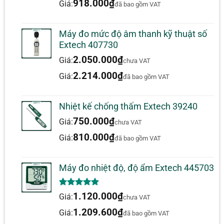
918.000
₫
Giá:
đã bao gồm VAT
Máy đo mức độ âm thanh kỹ thuật số
Extech 407730
2.050.000
₫
Giá:
chưa VAT
2.214.000
₫
Giá:
đã bao gồm VAT
Nhiệt kế chống thấm Extech 39240
750.000
₫
Giá:
chưa VAT
810.000
₫
Giá:
đã bao gồm VAT
Máy đo nhiệt độ, độ ẩm Extech 445703
5.00
1
trên 5
1.120.000
₫
Giá:
chưa VAT
dựa trên
đánh giá
1.209.600
₫
Giá:
đã bao gồm VAT