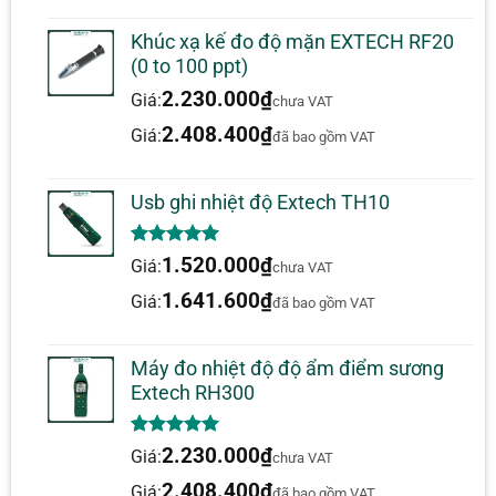
Khúc xạ kế đo độ mặn EXTECH RF20
(0 to 100 ppt)
2.230.000
₫
Giá:
chưa VAT
2.408.400
₫
Giá:
đã bao gồm VAT
Usb ghi nhiệt độ Extech TH10
5.00
1
trên 5
1.520.000
₫
Giá:
chưa VAT
dựa trên
đánh giá
1.641.600
₫
Giá:
đã bao gồm VAT
Máy đo nhiệt độ độ ẩm điểm sương
Extech RH300
5.00
1
trên 5
2.230.000
₫
Giá:
chưa VAT
dựa trên
đánh giá
2.408.400
₫
Giá:
đã bao gồm VAT