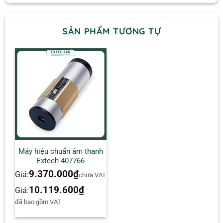
SẢN PHẨM TƯƠNG TỰ
Máy hiệu chuẩn âm thanh
Extech 407766
9.370.000
₫
Giá:
chưa VAT
10.119.600
₫
Giá:
đã bao gồm VAT