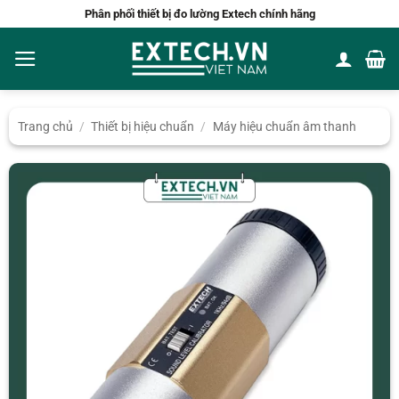
Bỏ
Phân phối thiết bị đo lường Extech chính hãng
qua
nội
dung
Trang chủ
/
Thiết bị hiệu chuẩn
/
Máy hiệu chuẩn âm thanh