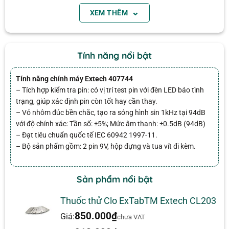
THÔNG SỐ
GIÁ TRỊ
⌄
XEM THÊM
Tần số (Frequency)
1000 Hz
Độ chính xác tần số
±5%
Tính năng nổi bật
Mức âm thanh (Sound
94 dB
Range)
Tính năng chính máy Extech 407744
Độ chính xác mức âm thanh
±0.5 dB
– Tích hợp kiểm tra pin: có vị trí test pin với đèn LED báo tình
trạng, giúp xác định pin còn tốt hay cần thay.
Độ méo hài tổng (THD)
<2%
– Vỏ nhôm đúc bền chắc, tạo ra sóng hình sin 1kHz tại 94dB
Chứng nhận
CE
với độ chính xác: Tần số: ±5%; Mức âm thanh: ±0.5dB (94dB)
– Đạt tiêu chuẩn quốc tế IEC 60942 1997-11.
50 × 127 mm (2.2 ×
Kích thước
– Bộ sản phẩm gồm: 2 pin 9V, hộp đựng và tua vít đi kèm.
5.6″)
Nguồn cấp
2 × pin 9V
Sản phẩm nổi bật
Trọng lượng
340 g (0.75 lbs)
Thuốc thử Clo ExTabTM Extech CL203
Bảo hành
1 năm
850.000
₫
Giá:
chưa VAT