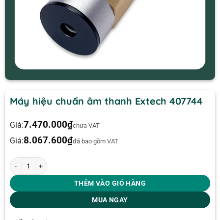
Máy hiệu chuẩn âm thanh Extech 407744
7.470.000
₫
Giá:
chưa VAT
8.067.600
₫
Giá:
đã bao gồm VAT
Máy hiệu chuẩn âm thanh Extech 407744 số lượng
THÊM VÀO GIỎ HÀNG
MUA NGAY