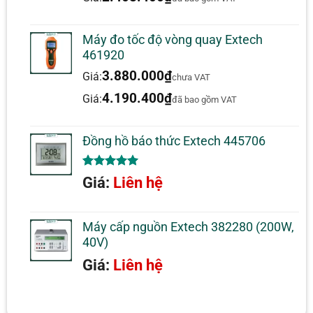
Máy đo tốc độ vòng quay Extech
461920
3.880.000
₫
Giá:
chưa VAT
4.190.400
₫
Giá:
đã bao gồm VAT
Đồng hồ báo thức Extech 445706
5.00
1
trên 5
Giá:
Liên hệ
dựa trên
đánh giá
Máy cấp nguồn Extech 382280 (200W,
40V)
Giá:
Liên hệ