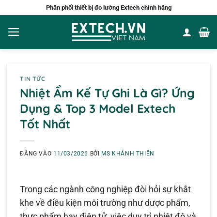
Bỏ
Phân phối thiết bị đo lường Extech chính hãng
qua
nội
dung
TIN TỨC
Nhiệt Ẩm Kế Tự Ghi Là Gì? Ứng
Dụng & Top 3 Model Extech
Tốt Nhất
ĐĂNG VÀO
11/03/2026
BỞI
MS KHÁNH THIÊN
Trong các ngành công nghiệp đòi hỏi sự khắt
khe về điều kiện môi trường như dược phẩm,
thực phẩm hay điện tử, việc duy trì nhiệt độ và