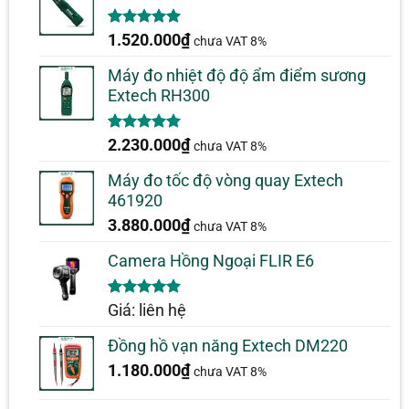
5.00
1
trên 5
1.520.000
₫
chưa VAT 8%
dựa trên
đánh giá
Máy đo nhiệt độ độ ẩm điểm sương
Extech RH300
5.00
1
trên 5
2.230.000
₫
chưa VAT 8%
dựa trên
đánh giá
Máy đo tốc độ vòng quay Extech
461920
3.880.000
₫
chưa VAT 8%
Camera Hồng Ngoại FLIR E6
5.00
1
trên 5
Giá: liên hệ
dựa trên
đánh giá
Đồng hồ vạn năng Extech DM220
1.180.000
₫
chưa VAT 8%