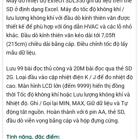
Máy đo nhiệt độ Extech SDL350 ghi dữ liệu trên thẻ
SD ở định dạng Excel. Máy đo tốc độ không khí /
lưu lượng không khí với đầu dò kính thiên văn được
thiết kế để phù hợp với ống dẫn HVAC và các lỗ nhỏ
khác. Đầu dò kính thiên văn kéo dài tới 7,05ft
(215cm) chiều dài bằng cáp. Điều chỉnh tốc độ lấy
mẫu dữ liệu.
Lưu 99 bài đọc thủ công và 20M bài đọc qua thẻ SD
2G. Loại đầu vào cặp nhiệt điện K / J để đo nhiệt độ
cao. Màn hình LCD lớn (đếm 9999) hiển thị đồng
thời Tốc độ không khí hoặc Lưu lượng không khí và
Nhiệt độ. Ghi / Gọi lại MIN, MAX, Giữ dữ liệu và Tự
động tắt nguồn. Hoàn thành với 6 pin AA, thẻ SD,
đầu dò viễn vọng bằng cáp và hộp đựng cứng.
Tính năng, đặc điểm: