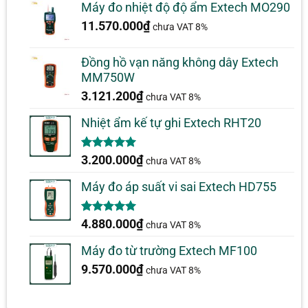
Máy đo nhiệt độ độ ẩm Extech MO290
11.570.000
₫
chưa VAT 8%
Đồng hồ vạn năng không dây Extech
MM750W
3.121.200
₫
chưa VAT 8%
Nhiệt ẩm kế tự ghi Extech RHT20
5.00
2
trên 5
3.200.000
₫
chưa VAT 8%
dựa trên
đánh giá
Máy đo áp suất vi sai Extech HD755
5.00
1
trên 5
4.880.000
₫
chưa VAT 8%
dựa trên
đánh giá
Máy đo từ trường Extech MF100
9.570.000
₫
chưa VAT 8%