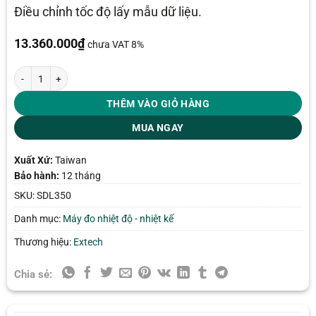
Điều chỉnh tốc độ lấy mẫu dữ liệu.
13.360.000
₫
chưa VAT 8%
Máy đo nhiệt độ Extech SDL350 số lượng
THÊM VÀO GIỎ HÀNG
MUA NGAY
Xuất Xứ:
Taiwan
Bảo hành:
12 tháng
SKU:
SDL350
Danh mục:
Máy đo nhiệt độ - nhiệt kế
Thương hiệu:
Extech
Chia sẻ: