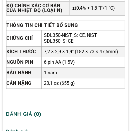
ĐỘ CHÍNH XÁC CƠ BẢN
±(0,4% + 1,8 °F/1 °C)
CỦA NHIỆT ĐỘ (LOẠI N)
THÔNG TIN CHI TIẾT BỔ SUNG
SDL350-NIST_S: CE, NIST
CHỨNG CHỈ
SDL350_S: CE
KÍCH THƯỚC
7,2 × 2,9 × 1,9″ (182 × 73 × 47,5mm)
NGUỒN PIN
6 pin AA (1.5V)
BẢO HÀNH
1 năm
CÂN NẶNG
23,1 oz (655 g)
ĐÁNH GIÁ (0)