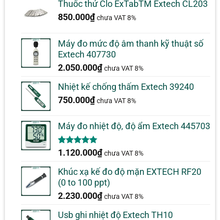
Thuốc thử Clo ExTabTM Extech CL203
850.000
₫
chưa VAT 8%
Máy đo mức độ âm thanh kỹ thuật số
Extech 407730
2.050.000
₫
chưa VAT 8%
Nhiệt kế chống thấm Extech 39240
750.000
₫
chưa VAT 8%
Máy đo nhiệt độ, độ ẩm Extech 445703
5.00
1
trên 5
1.120.000
₫
chưa VAT 8%
dựa trên
đánh giá
Khúc xạ kế đo độ mặn EXTECH RF20
(0 to 100 ppt)
2.230.000
₫
chưa VAT 8%
Usb ghi nhiệt độ Extech TH10