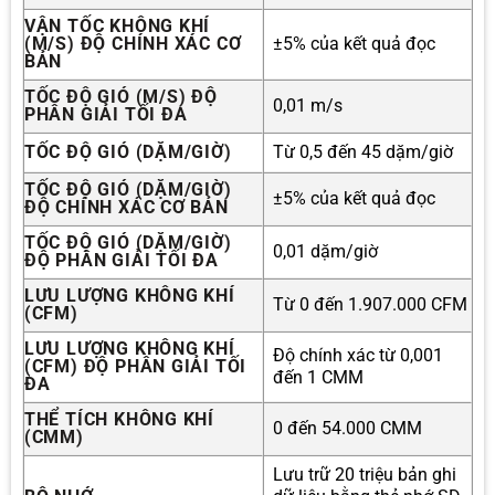
VẬN TỐC KHÔNG KHÍ
(M/S) ĐỘ CHÍNH XÁC CƠ
±5% của kết quả đọc
BẢN
TỐC ĐỘ GIÓ (M/S) ĐỘ
0,01 m/s
PHÂN GIẢI TỐI ĐA
TỐC ĐỘ GIÓ (DẶM/GIỜ)
Từ 0,5 đến 45 dặm/giờ
TỐC ĐỘ GIÓ (DẶM/GIỜ)
±5% của kết quả đọc
ĐỘ CHÍNH XÁC CƠ BẢN
TỐC ĐỘ GIÓ (DẶM/GIỜ)
0,01 dặm/giờ
ĐỘ PHÂN GIẢI TỐI ĐA
LƯU LƯỢNG KHÔNG KHÍ
Từ 0 đến 1.907.000 CFM
(CFM)
LƯU LƯỢNG KHÔNG KHÍ
Độ chính xác từ 0,001
(CFM) ĐỘ PHÂN GIẢI TỐI
đến 1 CMM
ĐA
THỂ TÍCH KHÔNG KHÍ
0 đến 54.000 CMM
(CMM)
Lưu trữ 20 triệu bản ghi