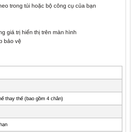
theo trong túi hoặc bộ công cụ của bạn
giá trị hiển thị trên màn hình
ắp bảo vệ
hể thay thế (bao gồm 4 chân)
 hạn