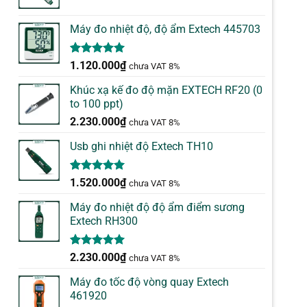
Máy đo nhiệt độ, độ ẩm Extech 445703
5.00
1
trên 5
1.120.000
₫
chưa VAT 8%
dựa trên
đánh giá
Khúc xạ kế đo độ mặn EXTECH RF20 (0
to 100 ppt)
2.230.000
₫
chưa VAT 8%
Usb ghi nhiệt độ Extech TH10
5.00
1
trên 5
1.520.000
₫
chưa VAT 8%
dựa trên
đánh giá
Máy đo nhiệt độ độ ẩm điểm sương
Extech RH300
5.00
1
trên 5
2.230.000
₫
chưa VAT 8%
dựa trên
đánh giá
Máy đo tốc độ vòng quay Extech
461920