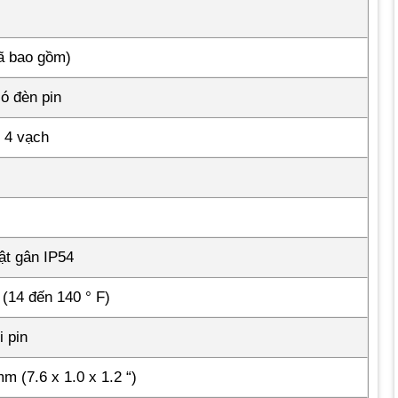
đã bao gồm)
ó đèn pin
 4 vạch
ật gân IP54
 (14 đến 140 ° F)
i pin
m (7.6 x 1.0 x 1.2 “)