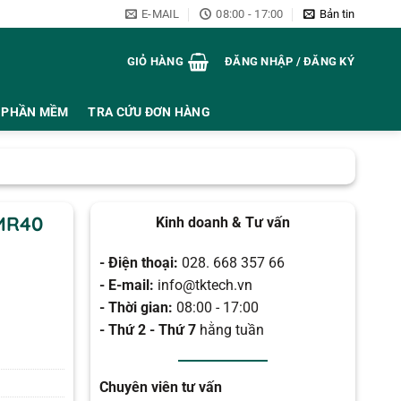
E-MAIL
08:00 - 17:00
Bản tin
GIỎ HÀNG
ĐĂNG NHẬP / ĐĂNG KÝ
PHẦN MỀM
TRA CỨU ĐƠN HÀNG
 MR40
Kinh doanh & Tư vấn
- Điện thoại:
028. 668 357 66
- E-mail:
info@tktech.vn
- Thời gian:
08:00 - 17:00
- Thứ 2 - Thứ 7
hằng tuần
Chuyên viên tư vấn