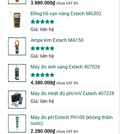
3.880.000
₫
chưa VAT 8%
Đồng hồ vạn năng Extech MG302
5.00
1
trên 5
Giá: liên hệ
dựa trên
đánh giá
Ampe kìm Extech MA150
5.00
1
trên 5
Giá: liên hệ
dựa trên
đánh giá
Máy đo ánh sáng Extech 407026
5.00
1
trên 5
4.380.000
₫
chưa VAT 8%
dựa trên
đánh giá
Máy đo nhiệt độ pH/mV Extech 407228
Giá: liên hệ
Máy đo pH Extech PH100 (không thấm
nước)
2.280.000
₫
chưa VAT 8%