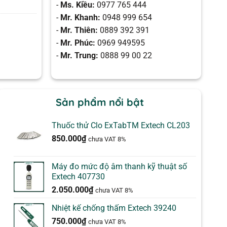
-
Ms. Kiều:
0977 765 444
-
Mr. Khanh:
0948 999 654
-
Mr. Thiên:
0889 392 391
-
Mr. Phúc:
0969 949595
-
Mr. Trung:
0888 99 00 22
Sản phẩm nổi bật
Thuốc thử Clo ExTabTM Extech CL203
850.000
₫
chưa VAT 8%
Máy đo mức độ âm thanh kỹ thuật số
Extech 407730
2.050.000
₫
chưa VAT 8%
Nhiệt kế chống thấm Extech 39240
750.000
₫
chưa VAT 8%