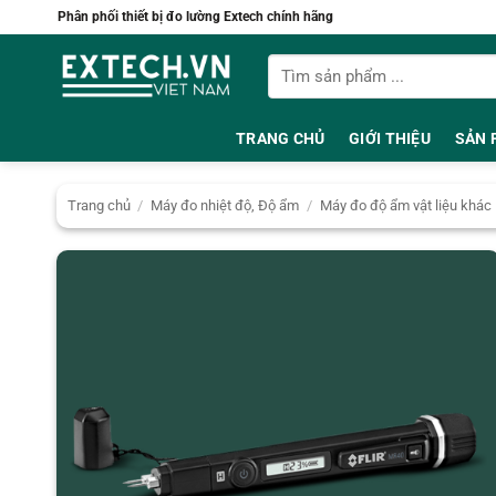
Bỏ
Phân phối thiết bị đo lường Extech chính hãng
qua
Tìm
nội
kiếm:
dung
TRANG CHỦ
GIỚI THIỆU
SẢN 
Trang chủ
/
Máy đo nhiệt độ, Độ ẩm
/
Máy đo độ ẩm vật liệu khác