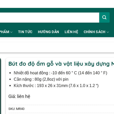
PHẨM
TIN TỨC
HƯỚNG DẪN
LIÊN HỆ
CHÍNH SÁCH
Bút đo độ ẩm gỗ và vật liệu xây dựng
Nhiệt độ hoạt động : -10 đến 60 ° C (14 đến 140 ° F)
Cân nặng : 80g (2,8oz) với pin
Kích thước : 193 x 26 x 31mm (7.6 x 1.0 x 1.2 “)
Giá: liên hệ
SKU:
MR40