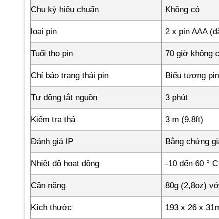
Chu kỳ hiệu chuẩn
Không có
loại pin
2 x pin AAA (
Tuổi thọ pin
70 giờ không c
Chỉ báo trạng thái pin
Biểu tượng pin
Tự động tắt nguồn
3 phút
Kiểm tra thả
3 m (9,8ft)
Đánh giá IP
Bằng chứng gi
Nhiệt độ hoạt động
-10 đến 60 ° C
Cân nặng
80g (2,8oz) vớ
Kích thước
193 x 26 x 31m