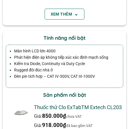
CE đã được phê duyệt
CAT IV-600V, CAT III-1000V
⌄
XEM THÊM
11 chức năng bao gồm tần số, điện dung, và chu
Email
kỳ nhiệm vụ
Diode kiểm tra và liên tục bíp
Tính năng nổi bật
Các clip lưu trữ tích hợp cho các khách hàng
Màn hình LCD lớn 4000
tiềm năng thử nghiệm tích hợp
Phát hiện điện áp không tiếp xúc xác định mạch sống
Nhà đúc đôi cung cấp bảo vệ thêm
Kiểm tra Diode, Continuity và Duty Cycle
Chỉ báo pin quá mức và thấp
Rugged đôi đúc nhà ở
Đèn pin tích hợp – CAT IV-300V, CAT III-1000V
Hoàn thành với kiểm tra dẫn và hai pin AAA
Ứng dụng:
Đánh giá
Sản phẩm nổi bật
Sửa chữa điện
Chưa có đánh giá nào.
Thuốc thử Clo ExTabTM Extech CL203
Sửa chữa thiết bị
850.000
₫
Giá:
chưa VAT
Kiểm tra dây điện trong nhà.
918.000
₫
Giá:
đã bao gồm VAT
Kiểm tra hệ thống điện trên ô tô và thuyền