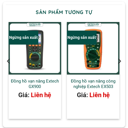
QUYỀN LỰC
2 pin AAA (1.5V)
SẢN PHẨM TƯƠNG TỰ
HẠNG MỤC AN
CATIII – 1000V, CATIV – 600V
TOÀN
BẢO HÀNH
1 năm
Ngừng sản xuất
Ngừng sản xuất
CÂN NẶNG
5,12 oz (145 g)
h
Đồng hồ vạn năng Extech
Đồng hồ vạn năng công
GX900
nghiệp Extech EX503
Giá:
Liên hệ
Giá:
Liên hệ