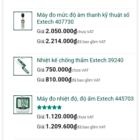
Dự án sở thích
Máy đo mức độ âm thanh kỹ thuật số
Thông số kỹ thuật
Extech 407730
2.050.000
₫
Giá:
chưa VAT
TỔNG QUAN
2.214.000
₫
Giá:
đã bao gồm VAT
DÒNG ĐIỆN XOAY CHIỀU
200mA
ĐỘ CHÍNH XÁC CƠ BẢN CỦA
±2,5%AC
Nhiệt kế chống thấm Extech 39240
DÒNG ĐIỆN XOAY CHIỀU
750.000
₫
Giá:
chưa VAT
ĐỘ PHÂN GIẢI TỐI ĐA CỦA
0,1µA
DÒNG ĐIỆN XOAY CHIỀU
810.000
₫
Giá:
đã bao gồm VAT
ĐIỆN ÁP XOAY CHIỀU
600V
ĐỘ CHÍNH XÁC CƠ BẢN CỦA
Máy đo nhiệt độ, độ ẩm Extech 445703
±1,5% AC
ĐIỆN ÁP XOAY CHIỀU
ĐỘ PHÂN GIẢI TỐI ĐA CỦA ĐIỆN
5.00
1
trên 5
1mVAC
1.120.000
₫
Giá:
chưa VAT
ÁP AC
dựa trên
đánh giá
1.209.600
₫
Giá:
đã bao gồm VAT
ĐIỆN DUNG
200µF
ĐỘ PHÂN GIẢI TỐI ĐA CỦA ĐIỆN