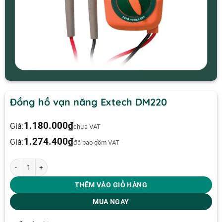
Đồng hồ vạn năng Extech DM220
1.180.000
₫
Giá:
chưa VAT
1.274.400
₫
Giá:
đã bao gồm VAT
Đồng hồ vạn năng Extech DM220 số lượng
THÊM VÀO GIỎ HÀNG
MUA NGAY