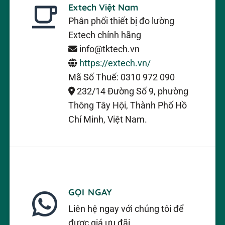
Extech Việt Nam
Là một công cụ không thấm nước,
Phân phối thiết bị đo lường
EX530 là phổ biến trong số các kỹ
Extech chính hãng
thuật viên hàng hải và thuyền cơ
info@tktech.vn
học người có nguy cơ thả đồng hồ
https://extech.vn/
ra khỏi một chiếc thuyền, bến tàu
Mã Số Thuế: 0310 972 090
hoặc bến tàu, vào nước. Kể từ khi
232/14 Đường Số 9, phường
đồng hồ là không thấm nước và
Thông Tây Hội, Thành Phố Hồ
nổi, nó rất dễ dàng để phục hồi và
Chí Minh, Việt Nam.
đã sẵn sàng để tiếp tục làm việc
một lần lấy ra.
Chức năng khác
Người dùng cũng được hưởng
GỌI NGAY
quyền truy cập thuận tiện, một nút
Liên hệ ngay với chúng tôi để
để sử dụng các chức năng thường
được giá ưu đãi.