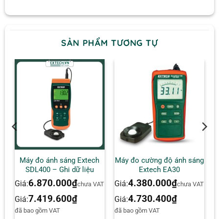
SẢN PHẨM TƯƠNG TỰ
ng
Máy đo ánh sáng Extech
Máy đo cường độ ánh sáng
SDL400 – Ghi dữ liệu
Extech EA30
6.870.000
₫
4.380.000
₫
Giá:
Giá:
AT
chưa VAT
chưa VAT
7.419.600
₫
4.730.400
₫
Giá:
Giá:
đã bao gồm VAT
đã bao gồm VAT