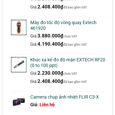
dựa trên
đánh giá
2.408.400
₫
Giá:
đã bao gồm VAT
Máy đo tốc độ vòng quay Extech
461920
3.880.000
₫
Giá:
chưa VAT
4.190.400
₫
Giá:
đã bao gồm VAT
Khúc xạ kế đo độ mặn EXTECH RF20
(0 to 100 ppt)
2.230.000
₫
Giá:
chưa VAT
2.408.400
₫
Giá:
đã bao gồm VAT
Camera chụp ảnh nhiệt FLIR C3-X
Giá:
Liên hệ