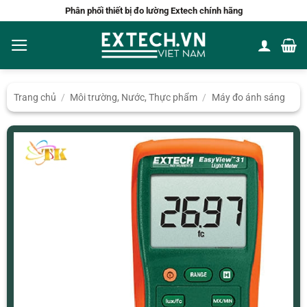
Bỏ
Phân phối thiết bị đo lường Extech chính hãng
qua
nội
dung
Trang chủ
/
Môi trường, Nước, Thực phẩm
/
Máy đo ánh sáng