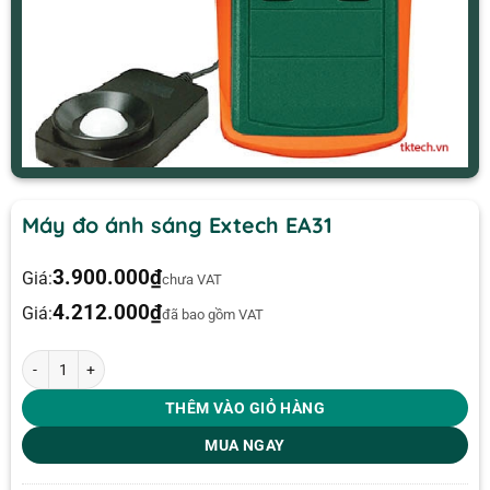
Máy đo ánh sáng Extech EA31
3.900.000
₫
Giá:
chưa VAT
4.212.000
₫
Giá:
đã bao gồm VAT
Máy đo ánh sáng Extech EA31 số lượng
THÊM VÀO GIỎ HÀNG
MUA NGAY