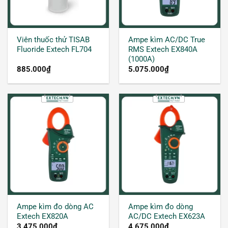
Viên thuốc thử TISAB
Ampe kìm AC/DC True
Fluoride Extech FL704
RMS Extech EX840A
(1000A)
885.000
₫
5.075.000
₫
Ampe kìm đo dòng AC
Ampe kìm đo dòng
Extech EX820A
AC/DC Extech EX623A
3.475.000
₫
4.675.000
₫