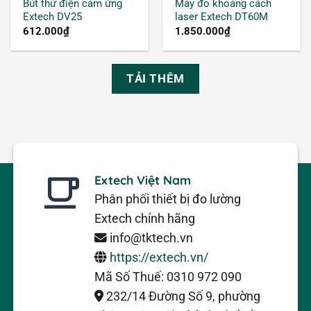
Bút thử điện cảm ứng
Máy đo khoảng cách
Extech DV25
laser Extech DT60M
612.000
₫
1.850.000
₫
TẢI THÊM
Extech Việt Nam
Phân phối thiết bị đo lường
Extech chính hãng
info@tktech.vn
https://extech.vn/
Mã Số Thuế: 0310 972 090
232/14 Đường Số 9, phường