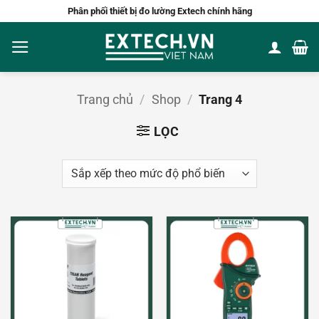
Bỏ
Phân phối thiết bị đo lường Extech chính hãng
qua
nội
dung
Trang chủ
/
Shop
/
Trang 4
LỌC