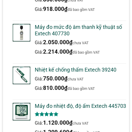
RHT35: RH / temp / áp suất 16.000
chưa VAT
918.000
₫
điểm
Giá:
đã bao gồm VAT
Có cái gì trong hộp vậy
Máy đo mức độ âm thanh kỹ thuật số
Extech 407730
Pin CR2032 (2)
2.050.000
₫
Giá:
chưa VAT
Nắp USB
2.214.000
₫
Vít treo tường
Giá:
đã bao gồm VAT
Móc áo tích hợp
Nhiệt kế chống thấm Extech 39240
Thông số kỹ thuật:
750.000
₫
Giá:
chưa VAT
0,1%
± 3%
810.000
₫
Giá:
đã bao gồm VAT
Độ ẩm
0,1 đến 99,9% rh
rh
rh
± 1,0 °
Máy đo nhiệt độ, độ ẩm Extech 445703
Nhiệt độ
-22 đến 158 ° F (-30 đến
F (±
0,1 °
(không khí)
70 ° C)
0,5 °
C)
5.00
1
trên 5
1.120.000
₫
Giá:
chưa VAT
dựa trên
đánh giá
Khoảng thời