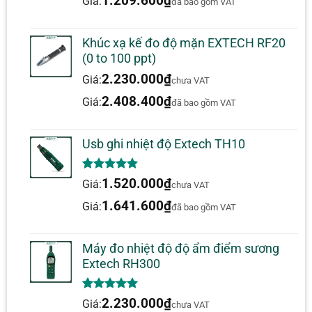
1.209.600
₫
Giá:
đã bao gồm VAT
gian ghi dữ
30 giây đến 2 giờ
liệu
Khúc xạ kế đo độ mặn EXTECH RF20
Nhiệt độ: 24.000 điểm; Độ
(0 to 100 ppt)
Ký ức
ẩm tương đối: 24.000
2.230.000
₫
điểm
Giá:
chưa VAT
2.408.400
₫
Giá:
4.3×1.6×0,75
đã bao gồm VAT
Kích thước /
“(110x40x19mm) / 1oz
Trọng lượng
(90g)
Usb ghi nhiệt độ Extech TH10
5.00
1
trên 5
1.520.000
₫
Giá:
chưa VAT
dựa trên
đánh giá
1.641.600
₫
Giá:
đã bao gồm VAT
Máy đo nhiệt độ độ ẩm điểm sương
Extech RH300
5.00
1
trên 5
2.230.000
₫
Giá:
chưa VAT
dựa trên