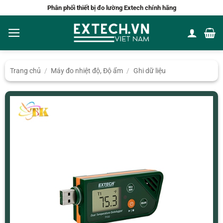
Bỏ
Phân phối thiết bị đo lường Extech chính hãng
qua
nội
dung
Trang chủ
/
Máy đo nhiệt độ, Độ ẩm
/
Ghi dữ liệu