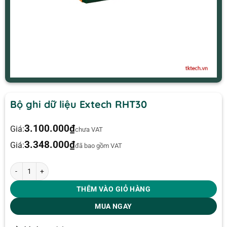
Bộ ghi dữ liệu Extech RHT30
3.100.000
₫
Giá:
chưa VAT
3.348.000
₫
Giá:
đã bao gồm VAT
Bộ ghi dữ liệu Extech RHT30 số lượng
THÊM VÀO GIỎ HÀNG
MUA NGAY