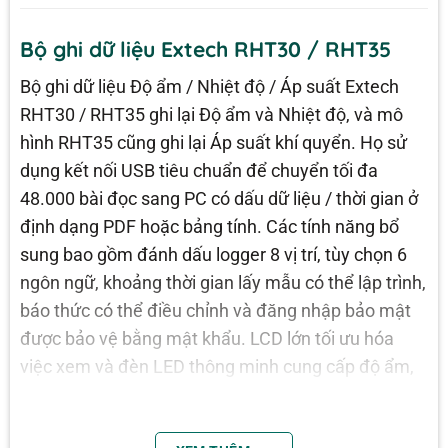
Bộ ghi dữ liệu Extech RHT30 / RHT35
Bộ ghi dữ liệu Độ ẩm / Nhiệt độ / Áp suất Extech
RHT30 / RHT35 ghi lại Độ ẩm và Nhiệt độ, và mô
hình RHT35 cũng ghi lại Áp suất khí quyển. Họ sử
dụng kết nối USB tiêu chuẩn để chuyển tối đa
48.000 bài đọc sang PC có dấu dữ liệu / thời gian ở
định dạng PDF hoặc bảng tính. Các tính năng bổ
sung bao gồm đánh dấu logger 8 vị trí, tùy chọn 6
ngôn ngữ, khoảng thời gian lấy mẫu có thể lập trình,
báo thức có thể điều chỉnh và đăng nhập bảo mật
được bảo vệ bằng mật khẩu. LCD lớn tối ưu hóa
việc xem và đèn LED thông minh cung cấp độ ẩm,
nhiệt độ và trạng thái đọc áp suất khí quyển được
mã hóa màu.