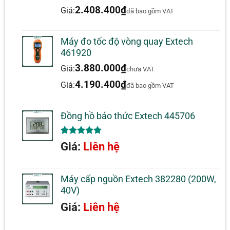
đánh giá
2.408.400
₫
Giá:
đã bao gồm VAT
Máy đo tốc độ vòng quay Extech
461920
3.880.000
₫
Giá:
chưa VAT
4.190.400
₫
Giá:
đã bao gồm VAT
Đồng hồ báo thức Extech 445706
5.00
1
trên 5
Giá:
Liên hệ
dựa trên
đánh giá
Máy cấp nguồn Extech 382280 (200W,
40V)
Giá:
Liên hệ