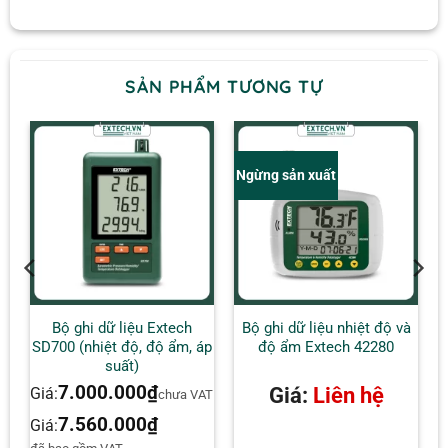
SẢN PHẨM TƯƠNG TỰ
Ngừng sản xuất
h
Bộ ghi dữ liệu Extech
Bộ ghi dữ liệu nhiệt độ và
SD700 (nhiệt độ, độ ẩm, áp
độ ẩm Extech 42280
suất)
7.000.000
₫
Giá:
Liên hệ
Giá:
AT
chưa VAT
7.560.000
₫
Giá: