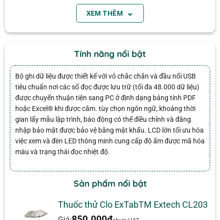
⌄
XEM THÊM
Tính năng, đặc điểm
Email
Phạm vi nhiệt độ -22 đến 158 ° F (-30 đến 70 ° C)
Tính năng nổi bật
Phạm vi nhiệt độ 0,1 đến 99,9% rh
Tích hợp nhiệt điện trở NTC
Bộ ghi dữ liệu được thiết kế với vỏ chắc chắn và đầu nối USB
Màn hình LCD 5 chữ số với chỉ báo tuổi thọ pin
tiêu chuẩn nơi các số đọc được lưu trữ (tối đa 48.000 dữ liệu)
Cảm biến MEMS áp suất khí quyển tích hợp (chỉ
được chuyển thuận tiện sang PC ở định dạng bảng tính PDF
hoặc Excel® khi được cắm. tùy chọn ngôn ngữ, khoảng thời
RHT35)
gian lấy mẫu lập trình, báo động có thể điều chỉnh và đăng
Phạm vi áp suất 300 đến 1100 hPa (8,9 đến 32,5
nhập bảo mật được bảo vệ bằng mật khẩu. LCD lớn tối ưu hóa
inHg)
việc xem và đèn LED thông minh cung cấp độ ẩm được mã hóa
Đánh giá
màu và trạng thái đọc nhiệt độ.
Khoảng thời gian đăng nhập dữ liệu 30 giây đến
Chưa có đánh giá nào.
2 giờ
Ký ức:
Sản phẩm nổi bật
Thuốc thử Clo ExTabTM Extech CL203
RHT30: RH / temp 24.000 điểm
850.000
₫
Giá: