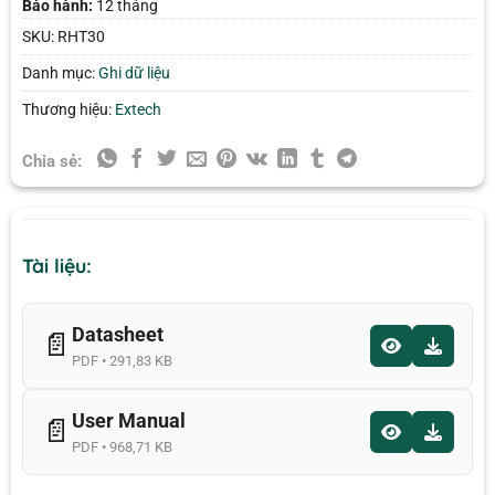
Bảo hành:
12 tháng
SKU:
RHT30
Danh mục:
Ghi dữ liệu
Thương hiệu:
Extech
Chia sẻ:
Tài liệu:
Datasheet
📄
PDF • 291,83 KB
User Manual
📄
PDF • 968,71 KB