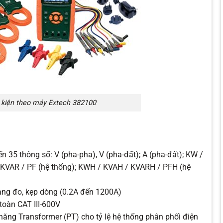
 kiện theo máy Extech 382100
n 35 thông số: V (pha-pha), V (pha-đất); A (pha-đất); KW /
 KVAR / PF (hệ thống); KWH / KVAH / KVARH / PFH (hệ
hang đo, kẹp dòng (0.2A đến 1200A)
toàn CAT III-600V
năng Transformer (PT) cho tỷ lệ hệ thống phân phối điện