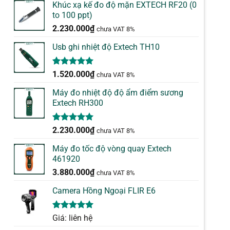
đánh giá
Khúc xạ kế đo độ mặn EXTECH RF20 (0
to 100 ppt)
2.230.000
₫
chưa VAT 8%
Usb ghi nhiệt độ Extech TH10
5.00
1
trên 5
1.520.000
₫
chưa VAT 8%
dựa trên
đánh giá
Máy đo nhiệt độ độ ẩm điểm sương
Extech RH300
5.00
1
trên 5
2.230.000
₫
chưa VAT 8%
dựa trên
đánh giá
Máy đo tốc độ vòng quay Extech
461920
3.880.000
₫
chưa VAT 8%
Camera Hồng Ngoại FLIR E6
5.00
1
trên 5
Giá: liên hệ
dựa trên