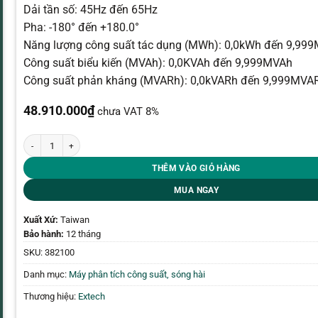
Dải tần số: 45Hz đến 65Hz
Pha: -180° đến +180.0°
Năng lượng công suất tác dụng (MWh): 0,0kWh đến 9,99
Công suất biểu kiến ​​(MVAh): 0,0KVAh đến 9,999MVAh
Công suất phản kháng (MVARh): 0,0kVARh đến 9,999MVA
48.910.000
₫
chưa VAT 8%
Bộ phân tích công suất Extech 382100 số lượng
THÊM VÀO GIỎ HÀNG
MUA NGAY
Xuất Xứ:
Taiwan
Bảo hành:
12 tháng
SKU:
382100
Danh mục:
Máy phân tích công suất, sóng hài
Thương hiệu:
Extech