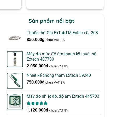
Sản phẩm nổi bật
Thuốc thử Clo ExTabTM Extech CL203
850.000
₫
chưa VAT 8%
Máy đo mức độ âm thanh kỹ thuật số
Extech 407730
2.050.000
₫
chưa VAT 8%
Nhiệt kế chống thấm Extech 39240
750.000
₫
chưa VAT 8%
Máy đo nhiệt độ, độ ẩm Extech 445703
5.00
1
trên 5
1.120.000
₫
chưa VAT 8%
dựa trên