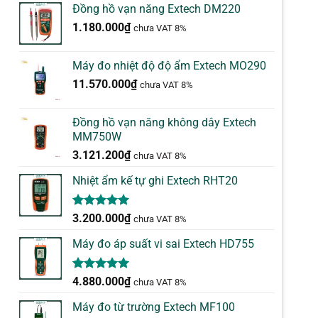
đánh giá
Đồng hồ vạn năng Extech DM220
1.180.000
₫
chưa VAT 8%
Máy đo nhiệt độ độ ẩm Extech MO290
11.570.000
₫
chưa VAT 8%
Đồng hồ vạn năng không dây Extech
MM750W
3.121.200
₫
chưa VAT 8%
Nhiệt ẩm kế tự ghi Extech RHT20
5.00
2
trên 5
3.200.000
₫
chưa VAT 8%
dựa trên
đánh giá
Máy đo áp suất vi sai Extech HD755
5.00
1
trên 5
4.880.000
₫
chưa VAT 8%
dựa trên
đánh giá
Máy đo từ trường Extech MF100