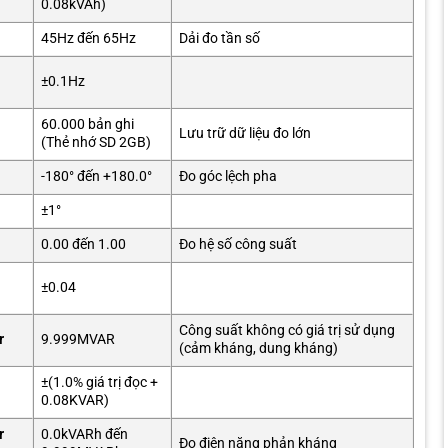
0.08kVAh)
45Hz đến 65Hz
Dải đo tần số
±0.1Hz
60.000 bản ghi
Lưu trữ dữ liệu đo lớn
(Thẻ nhớ SD 2GB)
-180° đến +180.0°
Đo góc lệch pha
±1°
0.00 đến 1.00
Đo hệ số công suất
±0.04
Công suất không có giá trị sử dụng
r
9.999MVAR
(cảm kháng, dung kháng)
±(1.0% giá trị đọc +
0.08KVAR)
r
0.0kVARh đến
Đo điện năng phản kháng