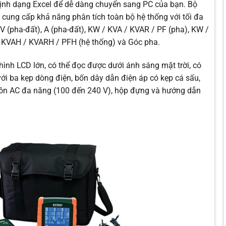
định dạng Excel để dễ dàng chuyển sang PC của bạn. Bộ
 cung cấp khả năng phân tích toàn bộ hệ thống với tối đa
V (pha-đất), A (pha-đất), KW / KVA / KVAR / PF (pha), KW /
/ KVAH / KVARH / PFH (hệ thống) và Góc pha.
hình LCD lớn, có thể đọc được dưới ánh sáng mặt trời, có
ới ba kẹp dòng điện, bốn dây dẫn điện áp có kẹp cá sấu,
uồn AC đa năng (100 đến 240 V), hộp đựng và hướng dẫn