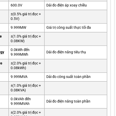
600.0V
Dải đo điện áp xoay chiều
±(0.5% giá trị đọc +
0.5V)
9.999MW
Giá trị công suất thực tối đa
ve
±(1.0% giá trị đọc +
0.08KW)
0.0kWh đến
rgy
Dải đo điện năng tiêu thụ
9.999MWh
ve
±(2.0% giá trị đọc +
0.08kWh)
9.999MVA
Dải đo công suất toàn phần
±(1.0% giá trị đọc +
0.08KVA)
0.0kVAh đến
Dải đo điện năng toàn phần
9.999MVAh
±(2.0% giá trị đọc +