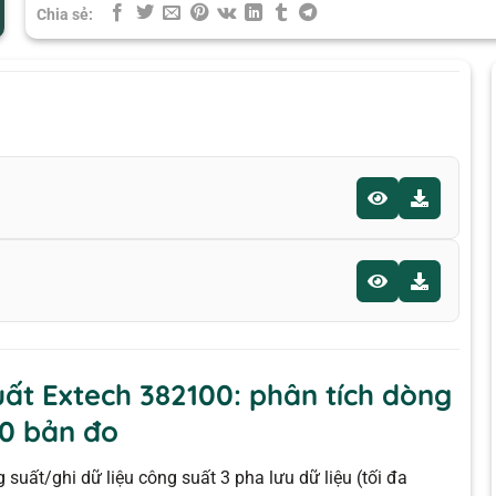
Chia sẻ:
uất Extech 382100: phân tích dòng
00 bản đo
suất/ghi dữ liệu công suất 3 pha lưu dữ liệu (tối đa