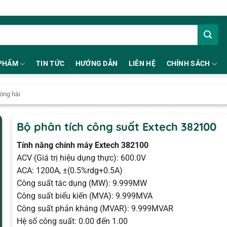
PHẨM
TIN TỨC
HƯỚNG DẪN
LIÊN HỆ
CHÍNH SÁCH
óng hài
Bộ phân tích công suất Extech 382100
Tính năng chính máy Extech 382100
ACV (Giá trị hiệu dụng thực): 600.0V
ACA: 1200A, ±(0.5%rdg+0.5A)
Công suất tác dụng (MW): 9.999MW
Công suất biểu kiến ​​(MVA): 9.999MVA
Công suất phản kháng (MVAR): 9.999MVAR
Hệ số công suất: 0.00 đến 1.00