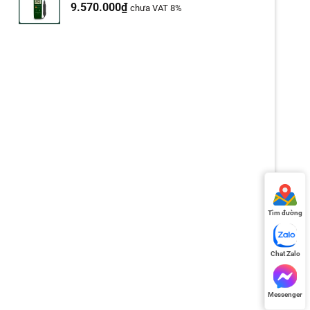
9.570.000
₫
chưa VAT 8%
Tìm đường
Chat Zalo
Messenger