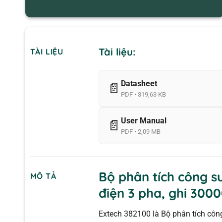
Tài liệu:
TÀI LIỆU
Datasheet
📄
PDF • 319,63 KB
User Manual
📄
PDF • 2,09 MB
Bộ phân tích công s
MÔ TẢ
điện 3 pha, ghi 300
Extech 382100 là Bộ phân tích công 