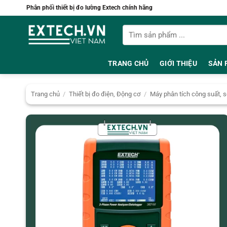
Bỏ
Phân phối thiết bị đo lường Extech chính hãng
qua
Tìm
nội
kiếm:
dung
TRANG CHỦ
GIỚI THIỆU
SẢN 
Trang chủ
/
Thiết bị đo điện, Động cơ
/
Máy phân tích công suất, s