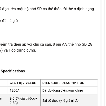
 đọc trên một bộ nhớ SD có thể tháo rời thẻ ở định dạng
y đến 2 giờ
iểm tra điện áp với clip cá sấu, 8 pin AA, thẻ nhớ SD 2G,
0V) và Hộp đựng cứng.
 Specifications
GIÁ TRỊ / VALUE
DIỄN GIẢI / DESCRIPTION
1200A
Dải đo dòng điện xoay chiều
ic
±(0.5% giá trị đọc +
Sai số theo tỷ lệ giá trị đo
0.5A)